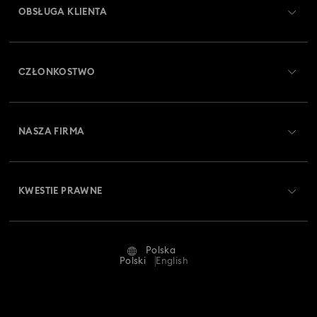
OBSŁUGA KLIENTA
Obsługa klienta — przegląd
CZŁONKOSTWO
Stan zamówienia
Zarejestruj się
Saldo karty podarunkowej
NASZA FIRMA
Swarovski Club
Dostawa
O firmie Swarovski
Swarovski Crystal Society (SCS)
Zwroty i wymiana towaru
KWESTIE PRAWNE
Oferty pracy
Status naprawy
Warunki użytkowania
Alumni Community
Polska
Kontakt
Regulamin
Polski
English
Dla profesjonalistów
Tabele rozmiarów
Polityka prywatności
Mapa strony