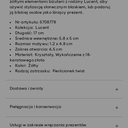
powyżej 420 PLN
żółtymi elementami biżuterii z rodziny Lucent, aby
ożywić stylizację słonecznym blaskiem, lub podaruj
ją bliskiej osobie jako lśniący prezent.
Dostawy ekspresowej -
FedEx
Nr artykułu: 5708778
Kolekcja: Lucent
Zamówienia złożone of poniedziałku do piątku do
Długość: 17 cm
godziny 14:30 czasu CET zostaną przetworzone i
Średnice wewnętrzne: 5.8 x 5 cm
wysłane tego samego dnia.
Rozmiar motywu: 1.2 x 4.8 cm
Czas dostawy ekspresowej: 1-2 dni robocze po
Zakres otwarcia: 6.5 cm
przetworzeniu i wysyłce
Materiał: Kryształy, Wykończenie z 18-
Koszt dostawy ekspresowej: 90 PLN
karatowego złota
Kolor: Żółty
Rodzaj zatrzasku: Pierścionek twist
Firma Swarovski nie oferuje dostaw do skrytek
pocztowych ani na adresy poczty polowej. Produkty
pozostają własnością firmy Swarovski do momentu
Dostawa i zwroty
otrzymania ostatecznej płatności.
Spraw, by Twój podarunek stał się jeszcze bardziej
wyjątkowy dzięki markowej torbie premium i
kolorowej kokardzie. Możesz też dodać do niego
W przypadku zakupu produktów Crystal Myriad,
Pielęgnacja i konserwacja
spersonalizowaną wiadomość.
Licensed-in i Creators Lab, prosimy pamiętać, że
wysłanie paczki może potrwać do 2 tygodni i
Uwaga:
powiadomienie zostanie wysłane drogą mailową.
Wybranie opcji podarunkowej oznacza, że wszystkie
Usługi w zakresie wręczania prezentów