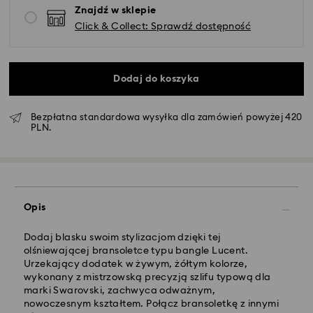
Znajdź w sklepie
Click & Collect: Sprawdź dostępność
Dodaj do koszyka
Bezpłatna standardowa wysyłka dla zamówień powyżej 420
PLN.
Standardowy dostawy - GLS
Opis
Zamówienia złożone of poniedziałku do piątku do
godziny 10:00 czasu CET zostaną przetworzone i
Dodaj blasku swoim stylizacjom dzięki tej
wysłane tego samego dnia.
olśniewającej bransoletce typu bangle Lucent.
Standardowy czas dostawy: 3 dni robocze po
Urzekający dodatek w żywym, żółtym kolorze,
przetworzeniu i wysyłce
wykonany z mistrzowską precyzją szlifu typową dla
Koszt dostawy standardowej: 25 PLN
marki Swarovski, zachwyca odważnym,
Bezpłatna standardowa wysyłka dla zamówień
nowoczesnym kształtem. Połącz bransoletkę z innymi