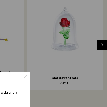
dni od daty wysłania przesyłki.
 dywanie
Zaczarowana róża
849 zł
 w wybranym