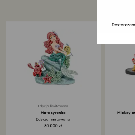
Dostarczamy
Edycja limitowana
Mała syrenka
Mickey an
Edycja limitowana
80 000 zł