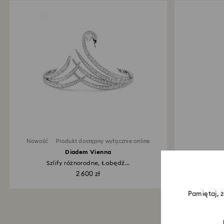
Nowość
Produkt dostępny wyłącznie online
Diadem Vienna
Szlify różnorodne, Łabędź...
f
2 600 zł
Pamiętaj, 