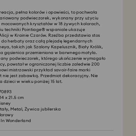
reacja, pełna kolorów i opowieści, to pochwała
awy - GLS
wariowany podwieczorek, wykonany przy użyciu
e mocowanych kryształów w 18 żywych kolorach,
iu techniki Pointiage® wspaniale ukazuje
e of poniedziałku do piątku do godziny 10:00
Alicji w Krainie Czarów. Rzeźba przedstawia stos
 przetworzone i wysłane tego samego dnia.
k do herbaty oraz całą plejadę legendarnych
dostawy: 3 dni robocze po przetworzeniu i
sneya, takich jak Szalony Kapelusznik, Biały Królik,
ska gąsienica przemieniona w barwnego motyla.
andardowej: 25 PLN
any podwieczorek, którego ukończenie wymagało
rdowa wysyłka dla zamówień powyżej 420 PLN
acy, powstał w ograniczonej liczbie zaledwie 200
owi mistrzowski przykład savoir-faire marki
t nie jest zabawką. Przedmiot dekoracyjny. Nie
wej -
FedEx
a dzieci w wieku poniżej 15 lat.
670893
e of poniedziałku do piątku do godziny 14:30
14 x 21.5 cm
 przetworzone i wysłane tego samego dnia.
isney
resowej: 1-2 dni robocze po przetworzeniu i
tały, Metal, Żywica jubilerska
lorowy
spresowej: 90 PLN
e In Wonderland
ie oferuje dostaw do skrytek pocztowych ani na