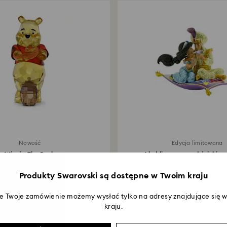
zająć do 3–4 tygo
Nowość
Edycja limitowana
Winnie The Pooh
Aladdin na czarodziejskim
igurka, różnokolorowa
Edycja...
Produkty Swarovski są dostępne w Twoim kraju
1 500 zł
85 000 zł
że Twoje zamówienie możemy wysłać tylko na adresy znajdujące się
kraju.