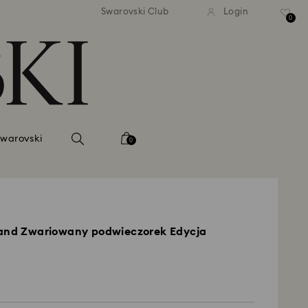
tna standardowa wysyłka dla
Bezpłatna standardowa wys
Swarovski Club
Login
mówień powyżej 420 PLN
zamówień powyżej 420 
0
Swarovski
0
land Zwariowany podwieczorek Edycja