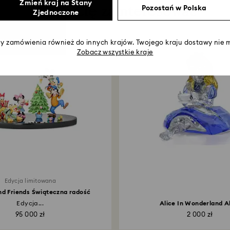
Zmień kraj na Stany
Może Cię zainteresować
Pozostań w Polska
Zjednoczone
 zamówienia również do innych krajów. Twojego kraju dostawy nie m
Zobacz wszystkie kraje
Edycja limitowana
d Friends Świąteczna radość
Edycja...
Alice In Wonderland A
95 000 zł
2 000 zł