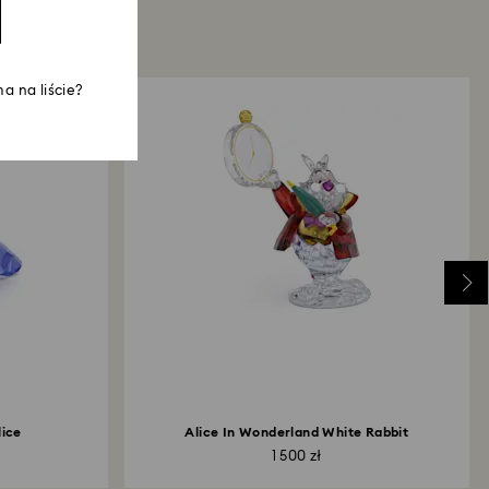
a na liście?
lice
Alice In Wonderland White Rabbit
1 500 zł