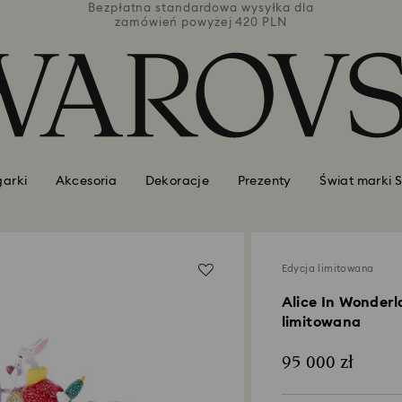
łka dla
Bezpłatna standardowa wysyłka dla
Bezpła
PLN
zamówień powyżej 420 PLN
za
garki
Akcesoria
Dekoracje
Prezenty
Świat marki 
Edycja limitowana
Alice In Wonder
limitowana
95 000 zł