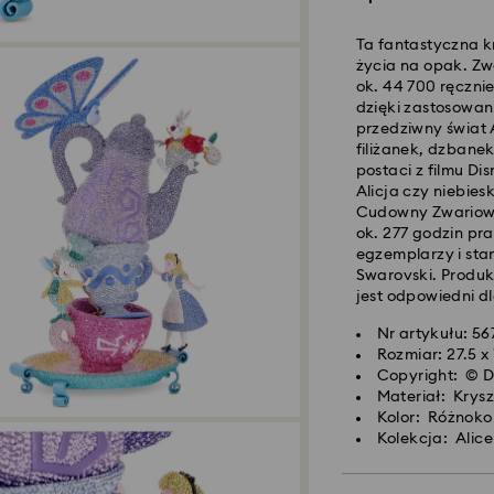
Ta fantastyczna k
Standardowy dost
życia na opak. Z
ok. 44 700 ręczni
dzięki zastosowan
Zamówienia złożon
przedziwny świat 
czasu CET zostaną
filiżanek, dzbane
Standardowy czas 
postaci z filmu Di
wysyłce
Alicja czy niebie
Koszt dostawy st
Cudowny Zwariow
Bezpłatna standa
ok. 277 godzin pr
egzemplarzy i stan
Swarovski. Produk
Dostawy ekspreso
jest odpowiedni dl
Nr artykułu: 5
Zamówienia złożon
Rozmiar: 27.5 x 
czasu CET zostaną
Copyright: © D
Czas dostawy eksp
Materiał: Krysz
wysyłce
Kolor: Różnoko
Koszt dostawy ek
Kolekcja: Alic
Firma Swarovski n