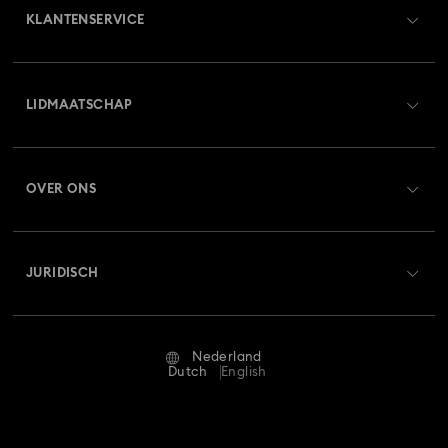
KLANTENSERVICE
Overzicht klantenservice
LIDMAATSCHAP
Orderstatus
Registreren
Saldo van cadeaubon
OVER ONS
Swarovski Club
Verzenden
Over Swarovski
Swarovski Crystal Society (SCS)
Retourneren en ruilen
JURIDISCH
Vacatures & Carrière
Reparatiestatus
Gebruiksvoorwaarden
Alumni Community
Nederland
Neem contact met ons op
Algemene voorwaarden
Dutch
English
Voor professionals
Maatwijzer
Privacybeleid
Sitemap