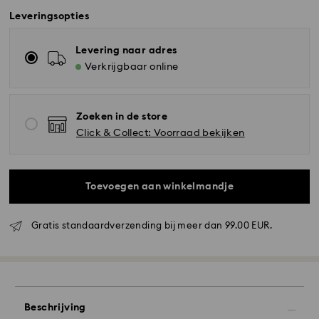
Leveringsopties
Levering naar adres
Verkrijgbaar online
Zoeken in de store
Click & Collect: Voorraad bekijken
Toevoegen aan winkelmandje
Standaard verzending - GLS
Gratis standaardverzending bij meer dan 99.00 EUR.
Bestellingen geplaatst van maandag tot vrijdag voor
10:00 uur CET zullen de dezelfde werkdag worden
verwerkt en verzonden.
Standaard verzending tijd: 2 werkdag na verwerking
en verzending
Beschrijving
Standaard verzending : EUR 6.95