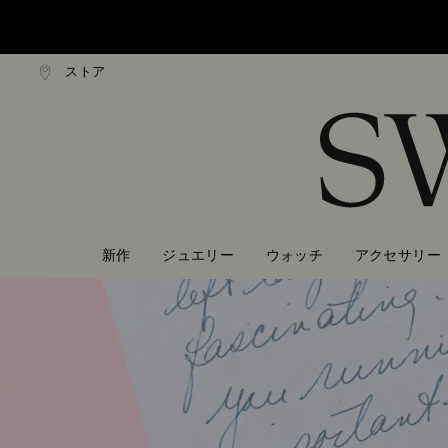
ストア
0,000円以上で通常配送無料
20,000円以上で通常配送
Accesskeys list
0 - Header
1 - Main content
2 - Footer
新作
ジュエリー
ウォッチ
アクセサリー