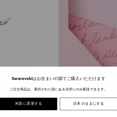
Swarovskiはお住まいの国でご購入いただけます
ご注文商品は、選択された国にある住所にのみ配送できます。
ん Mandisa
米国 に変更する
日本 のままにする
ペンの八角形のシェイブは、
ジュです。