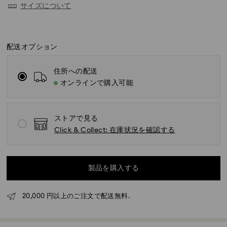
サイズについて
配送オプション
住所への配送
オンラインで購入可能
ストアで見る
Click & Collect: 在庫状況を確認する
製品を購入する
標準配送 - ヤマト運輸
月曜日から金曜日の午前11時までに完了したご注文につ
20,000 円以上のご注文で配送無料.
きましては、当日中に処理いたします。
標準配送の場合のお届け所要日数：処理・発送後3～5営
業日