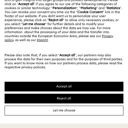
修理状況
利用条件
Alumni Community
日本
お問い合わせ
利用規約
日本語
English
プロフェッショナル向け
サイズについて
プライバシーポリシー
サイトマップ
ストアファインダー
クッキー同意
Swarovski Created Diamonds ラボラトリー・グロウン・ダイヤ
モンド
来店予約
インプリント
Kristallwelten
Copyright ⓒ 2026 Swarovski. All rights reserved.
REACH情報
SWAROVSKIおよびSWANロゴは、Swarovski AGの登
録商標および商標です。
Code of Conduct & Policies
データ保護同意書