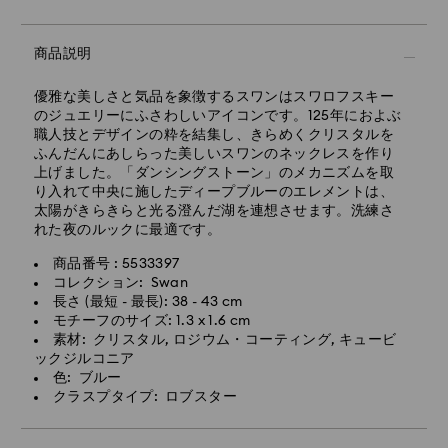
配送混雑時期や土日祝日が重なる場合には所要日数が長
くかかる場合がありますので予めご了承ください。
商品説明
東京、成田、横浜：2～3営業日
上記以外の日本国内（離島以外）：3～5営業日
標準配送料：1,000円
優雅な美しさと気品を象徴するスワンはスワロフスキー
標準配送料無料となる最低購入金額：20,000円
のジュエリーにふさわしいアイコンです。125年におよぶ
職人技とデザインの粋を結集し、きらめくクリスタルを
エクスプレス配送 - 佐川
ふんだんにあしらった美しいスワンのネックレスを作り
上げました。「ダンシングストーン」のメカニズムを取
配送先住所が本州・九州・四国・沖縄の一部の商品（在
り入れて中央に施したディープブルーのエレメントは、
庫状況による）について
太陽がきらきらと光る澄んだ湖を連想させます。洗練さ
れた夜のルックに最適です。
月曜日から金曜日の14時までに完了したご注文につきま
しては、当日中に処理・発送いたします。
商品番号 : 5533397
コレクション: Swan
エクスプレス配送の場合のお届け所要日数：処理・発送
長さ (最短 - 最長): 38 - 43 cm
後1～2営業日
モチーフのサイズ: 1.3 x 1.6 cm
素材: クリスタル, ロジウム・コーティング, キュービ
エクスプレス配送料：1,800円
ックジルコニア
色: ブルー
土日祝日のご注文は、翌々営業日の受付・発送となりま
クラスプタイプ: ロブスター
す。