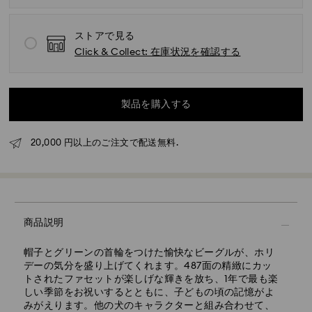
ストアで見る
Click & Collect: 在庫状況を確認する
標準配送 - ヤマト運輸
製品を購入する
月曜日から金曜日の午前11時までに完了したご注文につ
きましては、当日中に処理いたします。
20,000 円以上のご注文で配送無料.
標準配送の場合のお届け所要日数：処理・発送後3～5営
業日
配送混雑時期や土日祝日が重なる場合には所要日数が長
くかかる場合がありますので予めご了承ください。
東京、成田、横浜：2～3営業日
商品説明
上記以外の日本国内（離島以外）：3～5営業日
標準配送料：1,000円
標準配送料無料となる最低購入金額：20,000円
帽子とグリーンの首輪をつけた愉快なビーグルが、ホリ
デーの気分を盛り上げてくれます。487面の精緻にカッ
エクスプレス配送 - 佐川
トされたファセットが楽しげな輝きを放ち、1年で最も楽
しい季節をお祝いするとともに、子どもの頃の記憶がよ
配送先住所が本州・九州・四国・沖縄の一部の商品（在
みがえります。他の犬のキャラクターと組み合わせて、