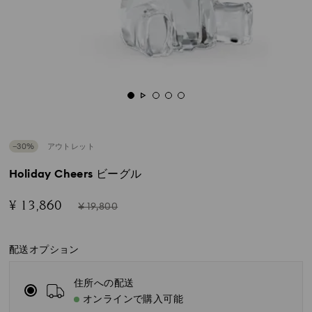
−30%
アウトレット
Holiday Cheers ビーグル
Now
Instead
¥ 13,860
¥ 19,800
of
配送オプション
住所への配送
オンラインで購入可能