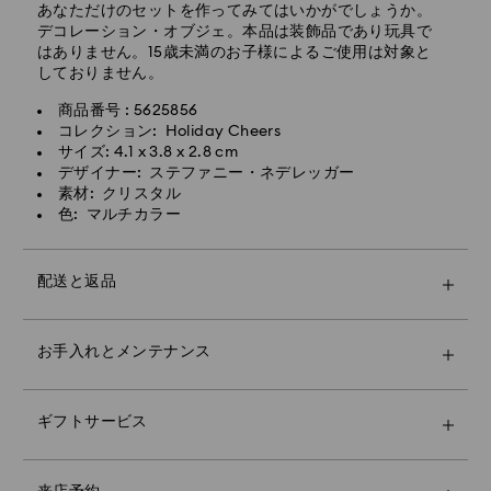
庫状況による）について
あなただけのセットを作ってみてはいかがでしょうか。
デコレーション・オブジェ。本品は装飾品であり玩具で
月曜日から金曜日の14時までに完了したご注文につきま
はありません。15歳未満のお子様によるご使用は対象と
しては、当日中に処理・発送いたします。
しておりません。
エクスプレス配送の場合のお届け所要日数：処理・発送
商品番号 : 5625856
後1～2営業日
コレクション: Holiday Cheers
サイズ: 4.1 x 3.8 x 2.8 cm
エクスプレス配送料：1,800円
デザイナー: ステファニー・ネデレッガー
素材: クリスタル
土日祝日のご注文は、翌々営業日の受付・発送となりま
色: マルチカラー
す。
Swarovskiでは、私書箱やAPO/FPOアドレスへの配送は
配送と返品
行っておりません。最終的なお支払いを受領するまで、
商品はSwarovskiの所有物です。
プレミアムなスワロフスキーバッグとカラフルなリボン
お知らせした最終配達日までにご注文いただければ、通
お手入れとメンテナンス
のラッピングで、さらに特別なギフトにいたします。メ
常、期日までに配達されます。配送業者の不測の事態に
ッセージを入れることもできます。
Swarovskiストアの来店予約をすると、Swarovskiの卓
より、配送が遅れる場合があります。このような場合、
ギフトオプションを選択した場合、ご注文の商品すべて
越したsavoir-faire（サヴォアフェール）をゆっくりとお
Swarovskiはいかなる責任も負いません。
をひとつのギフトバッグにまとめます。メッセージカー
楽しみいただけます。個性を表現するスタイリングのご
祝日には発送しておりませんので、この期間中は配送に
ギフトサービス
ドをご希望の場合は、ご注文1回につき1枚のみお付けい
提案、大切な方への最高なギフト選びなど、Swarovski
日数がかかる場合があります。
たします。
のクリスタル・エキスパートがご案内いたしますので、
Crystal Myriad、Licensed-in、Creators Labの商品に
お客様を美しく輝かせるまばゆいコレクションの数々を
は、そのため、発送までに2週間ほどかかる場合があ