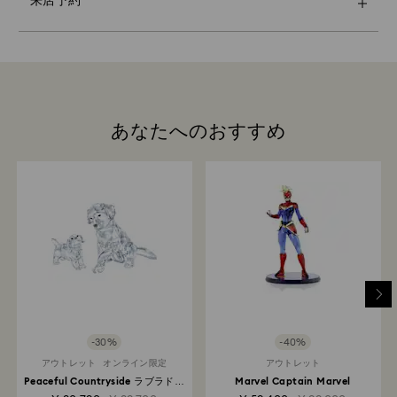
来店予約
サステナビリティ：
ご体験ください。
り、メールにてお知らせいたします。
ギフトラッピングの素材は、環境への配慮や負担の軽減
来店予約は一部のストアのみ対象です。また来店予約数
を念頭に選ばれています。
には限りがございますので、予めご了承ください。
Swarovskiは、すべてのお客様にご満足いただくことを
第一に考えています。注文された商品をお受け取りいた
だいてから、14日以内であれば、返品いただくことで売
来店予約
買契約を解除できます（ギフトカードおよびカスタマイ
ズ製品を除きます）。当社の返品ポリシーは、プロモー
あなたへのおすすめ
ションやセール品を含むすべての商品を対象としていま
す。
返品処理にはどのくらい時間がかかりますか？
お客様からの返送品が返品センターに届き次第返品処理
を開始し、処理完了後にはご注文者へメールが自動配信
されます。返金までの日数はクレジットカード会社や契
約内容によって異なりますが、3営業日～3か月程でご購
入時にご利用のクレジットカードへ返金されます。尚、
返送品を発送いただいてからスワロフスキーでの返金処
理が完了するまでに3～4週間かかる場合があります。
Swarovskiストアでの返品：返品はご注文時の支払方法
-30%
-40%
で処理され、3営業日～3か月程でご購入時にご利用のク
レジットカードへ返金されます。
アウトレット
オンライン限定
アウトレット
Peaceful Countryside ラブラドー
Marvel Captain Marvel
ルの家族