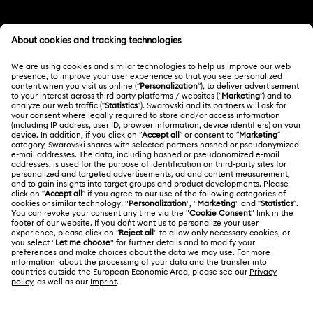
カスタマー・サービス概要
メンバーシップ
ご注文状況
新規登録
ギフトカード残高
スワロフスキーについて
Swarovski Club
配送
Swarovskiについて
Swarovski Crystal Society (SCS)
返品と交換
サイトについて
採用情報
修理状況
利用条件
Alumni Community
日本
お問い合わせ
利用規約
日本語
English
プロフェッショナル向け
サイズについて
プライバシーポリシー
サイトマップ
ストアファインダー
クッキー同意