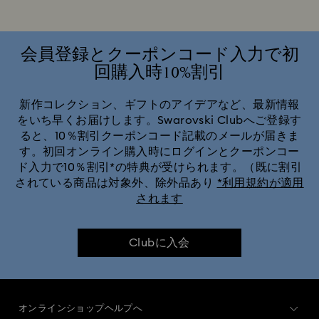
Dexteraコレクション
Dulcisコレクション
Florereコレクション
Gemaコレクション
会員登録とクーポンコード入力で初
回購入時10%割引
Harmoniaコレクション
Holiday Cheers コレクション
新作コレクション、ギフトのアイデアなど、最新情報
をいち早くお届けします。Swarovski Clubへご登録す
Holiday Magic コレクション
ると、10％割引クーポンコード記載のメールが届きま
す。初回オンライン購入時にログインとクーポンコー
Hyperbola コレクション Swarovski
ド入力で10％割引*の特典が受けられます。（既に割引
されている商品は対象外、除外品あり
*利用規約が適用
されます
Idyllia Lilia コレクション
Idylliaコレクション
Imber コレクション Swarovski
Lucentコレクション
Clubに入会
Luna コレクション | スワロフスキー
オンラインショップヘルプへ
Matrix Tennis コレクション
Matrix Vittore コレクション