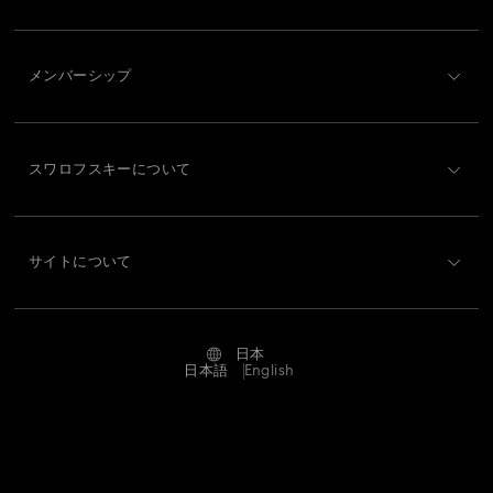
カスタマー・サービス概要
Matrixコレクション
Mesmera コレクション | スワロフスキー
メンバーシップ
ご注文状況
Milleniaコレクション
Numina コレクション
新規登録
ギフトカード残高
スワロフスキーについて
Orbitaコレクション
Signumコレクション
Swarovski Club
配送
Swarovskiについて
Stilla コレクション
Sublima Collection
Swarovski Crystal Society (SCS)
返品と交換
サイトについて
採用情報
Swanコレクション
Swarovski Classica
修理状況
利用条件
Alumni Community
Swarovski Una Angelic</br>コレクション
日本
お問い合わせ
利用規約
日本語
English
プロフェッショナル向け
Symbolica Collection
Unaコレクション
サイズについて
プライバシーポリシー
サイトマップ
『ウィキッド』フィギュア＆デコレーション
ストアファインダー
インプリント