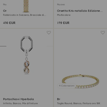
Nuovo
Nuovo
Orologio Dextera octagon
Orsetto Kris natalizio Edizione
Annuale 2026
Fabbricato in Svizzera, Bracciale di
Multicolore
metallo, Tono dorato, Finitura in tono
dorato
430 EUR
159 EUR
4 Colorazioni
Portachiavi Hperbola
Bracciale Tennis Matrix
Infinito, Bianco, Mix di finiture
Taglio Round, Bianco, Finitura oro 18K