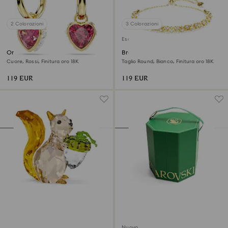
2 Colorazioni
3 Colorazioni
Esclusiva online
Orecchini pendenti Chroma
Braccialetto Dextera
Cuore, Rossi, Finitura oro 18K
Taglio Round, Bianco, Finitura oro 18K
119 EUR
119 EUR
Nuovo