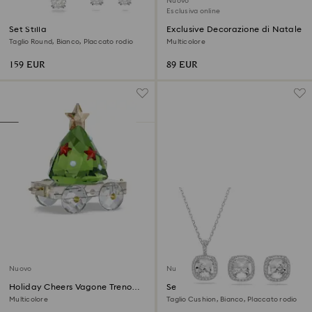
Nuovo
Esclusiva online
Set Stilla
Exclusive Decorazione di Natale
Taglio Round, Bianco, Placcato rodio
Multicolore
159 EUR
89 EUR
Nuovo
Nuovo
Holiday Cheers Vagone Treno
Set Una Angelic
Edizione Annuale 2026
Multicolore
Taglio Cushion, Bianco, Placcato rodio