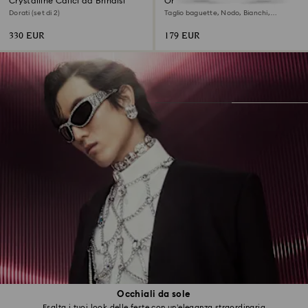
Crystalline Calici da Brindisi
Orecchini Matrix
Dorati (set di 2)
Taglio baguette, Nodo, Bianchi,
Placcato rodio
330 EUR
179 EUR
Occhiali da sole
Esalta i tuoi look delle feste con un’eleganza straordinaria