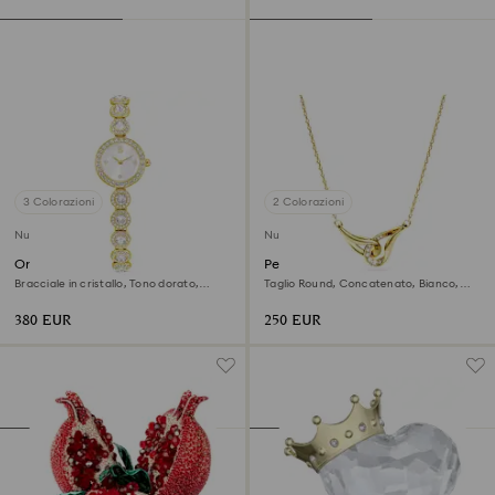
3 Colorazioni
2 Colorazioni
Nuovo
Nuovo
Orologio Una Angelic
Pendente Swarovski Classica
Bracciale in cristallo, Tono dorato,
Taglio Round, Concatenato, Bianco,
Finitura in tono dorato
Argento Sterling, finitura oro 18K
380 EUR
250 EUR