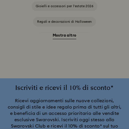
Gioielli e accessori per l'estate 2026
Regali e decorazioni di Halloween
Mostra altro
Accessori e soggetti Stregatto
Ariana Grande x Swarovski Capsule Collection
Collezione Alice nel Paese delle meraviglie
Collezione Angelic
Collezione Chroma
Iscriviti e ricevi il 10% di sconto*
Collezione Constella
Collezione Curiosa
Ricevi aggiornamenti sulle nuove collezioni,
consigli di stile e idee regalo prima di tutti gli altri,
e beneficia di un accesso prioritario alle vendite
Collezione Dextera
Collezione Disney Classics
esclusive Swarovski. Iscriviti oggi stesso allo
Swarovski Club e ricevi il 10% di sconto* sul tuo