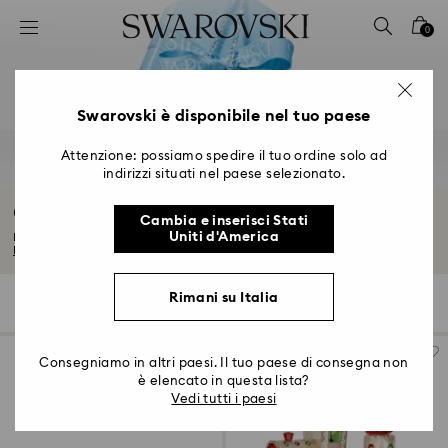
Accesskeys list
0
0 - Header
1 - Main content
2 - Footer
Swarovski è disponibile nel tuo paese
3 - Filter
Attenzione: possiamo spedire il tuo ordine solo ad
indirizzi situati nel paese selezionato.
4 - Search results
Gioielli e regali di anniversario
Cambia e inserisci Stati
Uniti d'America
Esplora i nostri splendidi regali di anniversario per lui e per lei. Trova il...
Leggi tutto
Rimani su Italia
126 risultati
Filtri
Ordina per
Filtri
Ordina
per
Consegniamo in altri paesi. Il tuo paese di consegna non
è elencato in questa lista?
Vedi tutti i paesi