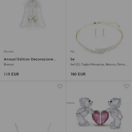
Nuovo
Nuovo
Annual Edition Decorazione
Set Mesmera
Campanella 2026
Bianca
Set (2), Taglio Marquise, Bianco, Finitura
oro 18K
119 EUR
380 EUR