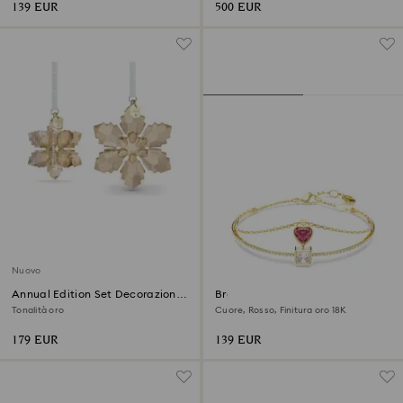
139 EUR
500 EUR
Nuovo
Annual Edition Set Decorazioni
Bracciale rigido Chroma
Festive 3D 2026
Tonalità oro
Cuore, Rosso, Finitura oro 18K
179 EUR
139 EUR