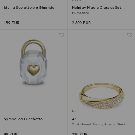
Idyllia Scoiattolo e Ghianda
Holiday Magic Classics Set
Decorazioni per Albero di
Multicolore
Natale
159 EUR
2.800 EUR
Nuovo
Symbolica Lucchetto
Anello a fascia Swarovski
Classica
Taglio Round, Bianco, Argento Sterling,
finitura oro 18K
99 EUR
220 EUR