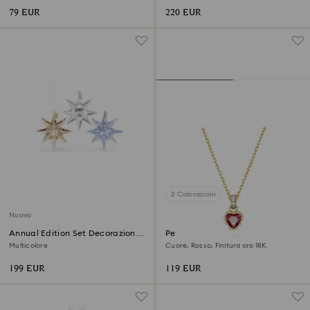
79 EUR
220 EUR
2 Colorazioni
Nuovo
Annual Edition Set Decorazioni
Pendente Chroma
35° Anniversario 2026
Multicolore
Cuore, Rosso, Finitura oro 18K
199 EUR
119 EUR