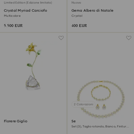
Limited Edition (Edizione limitata)
Nuovo
Crystal Myriad Carciofo
Gema Albero di Natale
Multicolore
Crystal
5.500 EUR
400 EUR
2 Colorazioni
Florere Giglio
Set Una Angelic
Set (3), Taglio rotondo, Bianco, Finitura
oro 18K