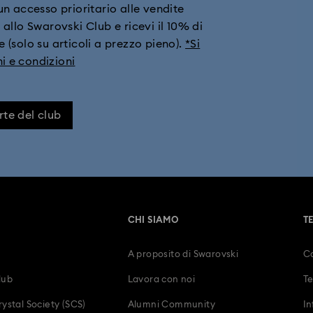
i un accesso prioritario alle vendite
 allo Swarovski Club e ricevi il 10% di
Orologi con placcatura color oro
Orologi in acciaio inossidabile
 (solo su articoli a prezzo pieno).
*Si
i e condizioni
 per il primo anniversario di matrimonio
Regali per l'11° anniversario di
racciale in metallo
Orologi da uomo
Orologi gioiello e a braccia
rte del club
Orologi svizzeri da uomo e da donna
CHI SIAMO
T
A proposito di Swarovski
Co
lub
Lavora con noi
Te
ystal Society (SCS)
Alumni Community
In