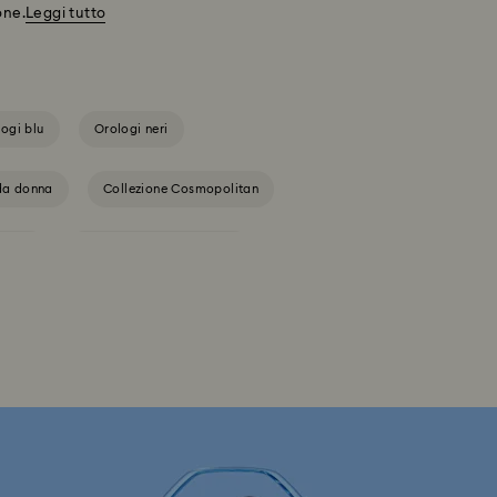
one.
Leggi tutto
ogi blu
Orologi neri
da donna
Collezione Cosmopolitan
angle
Collezione Octea Chrono
ollezione di orologi Matrix Pearl Bangle
ispirata alla linea Millenia
Collezione orologi Matrix Octagon
Collezione orologi in cristallo Imber