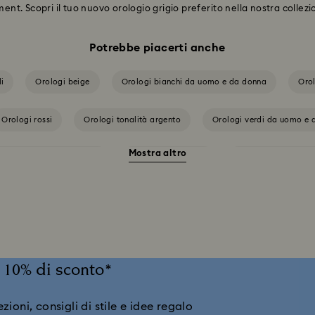
ment. Scopri il tuo nuovo orologio grigio preferito nella nostra collezi
Potrebbe piacerti anche
li
Orologi beige
Orologi bianchi da uomo e da donna
Orol
Orologi rossi
Orologi tonalità argento
Orologi verdi da uomo e 
Mostra altro
Collezione Dextera Bangle
Collezione Illumina
Collezione Matrix B
llezione di orologi Crystalline Aura
Collezione di orologi Matrix
C
lima
Collezione di orologi a bracciale Imber
Collezione di orologi 
il 10% di sconto*
Collezione orologi Dextera Octagon
Collezione orologi Imber Oval
ioni, consigli di stile e idee regalo
llezione orologi Matrix Tennis Chrono
Collezione orologi bangle Sublima