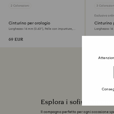
2 Colorazioni
3 Colorazion
Esclusiva onli
Cinturino per orologio
Cinturino 
Larghezza: 16 mm (0.63"), Pelle con impunture,
Larghezza: 16 
Grigio, Finitura in tono oro rosa
Grigio
69 EUR
69 EUR
Attenzion
Consegn
Esplora i sofisticati orol
Il compagno perfetto per ogni occasione specia