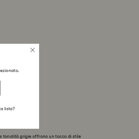
lezionato.
a lista?
e tonalità grigie offrono un tocco di stile