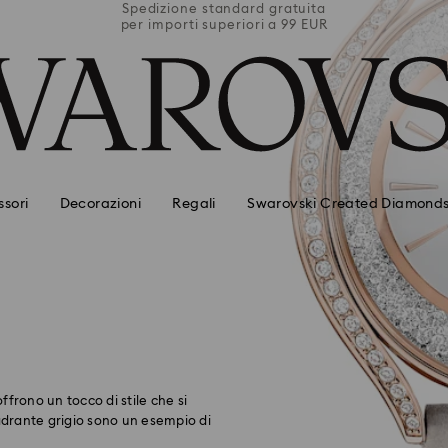
uita
Spedizione standard gratuita
Spe
 EUR
per importi superiori a 99 EUR
per
sori
Decorazioni
Regali
Swarovski Created Diamond
 offrono un tocco di stile che si
uadrante grigio sono un esempio di