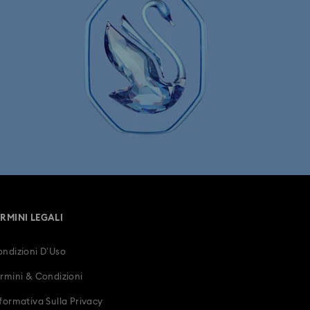
Orologi placcati oro champagne
 matrimonio
Cinturino con cristalli
le
Orologi intramontabili
ERMINI LEGALI
ndizioni D’Uso
rmini & Condizioni
formativa Sulla Privacy