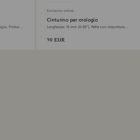
Esclusiva online
Cinturino per orologio
igio, Finitura
Larghezza: 15 mm (0.59"), Pelle con impunture,
Grigio, Finitura in tono oro rosa
59 EUR