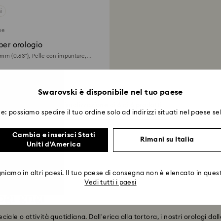
i
ne
per orologio
mm (0.63"), Pelle con impunture,
Swarovski è disponibile nel tuo paese
Visualizzazione di 6 di 6 prodotti
e: possiamo spedire il tuo ordine solo ad indirizzi situati nel paese se
Cambia e inserisci Stati
Rimani su Italia
Uniti d'America
iamo in altri paesi. Il tuo paese di consegna non è elencato in quest
Vedi tutti i paesi
ogi grigi
le o attività quotidiana. Dall'erica alla tortora, i nostri orologi dall