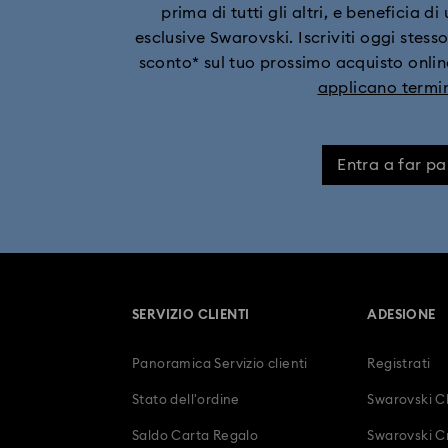
prima di tutti gli altri, e beneficia d
esclusive Swarovski. Iscriviti oggi stesso
Orologi con cinturino in pelle
sconto* sul tuo prossimo acquisto online
applicano termin
Orologi tonalità oro rosa
Regali
Cronografi
Orologi con b
Entra a far pa
SERVIZIO CLIENTI
ADESIONE
Panoramica Servizio clienti
Registrati
Stato dell'ordine
Swarovski C
Saldo Carta Regalo
Swarovski Cr