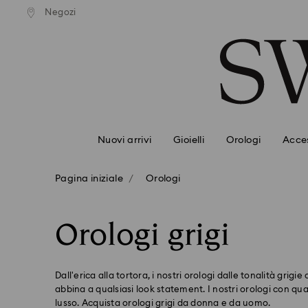
izione standard gratuita
Spedizione standard grat
Negozi
Accesskeys list
importi superiori a 99 EUR
per importi superiori a 99
0 - Header
1 - Main content
2 - Footer
3 - Filter
4 - Search results
Nuovi arrivi
Gioielli
Orologi
Acces
Pagina iniziale
Orologi
Orologi grigi
Dall'erica alla tortora, i nostri orologi dalle tonalità grigie
abbina a qualsiasi look statement. I nostri orologi con q
lusso. Acquista orologi grigi da donna e da uomo.