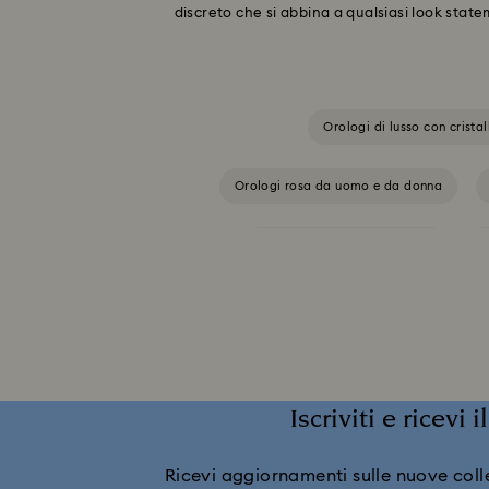
discreto che si abbina a qualsiasi look state
Orologi di lusso con cristal
Orologi rosa da uomo e da donna
Collezione Crystal Rock Oval
Collezione di orologi Attract
Co
Collezione di orologi Sub
Iscriviti e ricevi 
Collezione orologi Crystalline Bangle
Ricevi aggiornamenti sulle nuove collez
Collezione orologi Matrix Tennis
Co