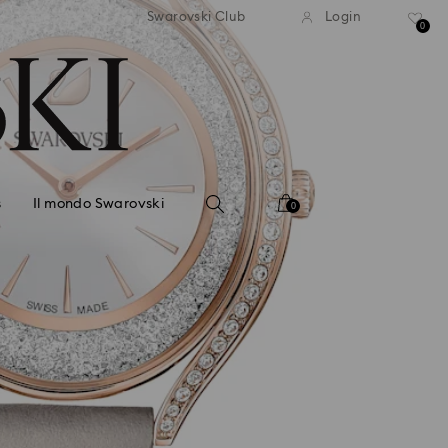
dizione standard gratuita
Spedizione standard gra
Swarovski Club
Login
 importi superiori a 99 EUR
per importi superiori a 9
0
s
Il mondo Swarovski
0