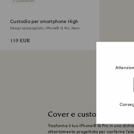
2 Colorazioni
Custodia per smartphone High
Design sparpagliato, iPhone® 16 Pro, Nero
119 EUR
Attenzion
Consegn
Cover e custodie per iP
Trasforma il tuo iPhone® 16 Pro in una dichia
attentamente progettata per conferire l'eleg