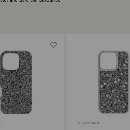
istalli infonderà luminosità al tuo
i
2 Colorazioni