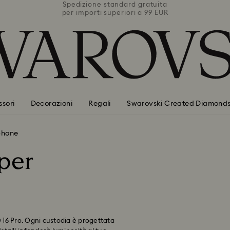
uita
Spedizione standard gratuita
Spe
 EUR
per importi superiori a 99 EUR
per
sori
Decorazioni
Regali
Swarovski Created Diamond
phone
per
® 16 Pro. Ogni custodia è progettata