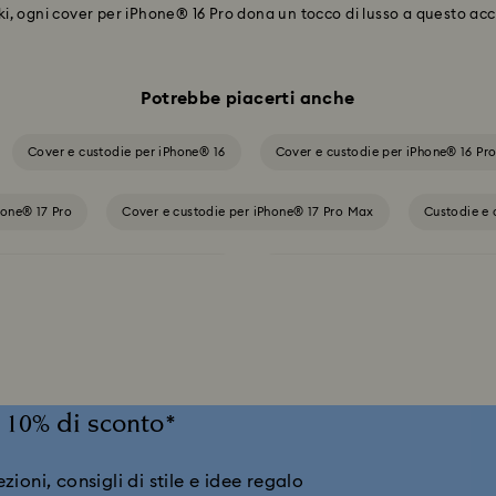
vski, ogni cover per iPhone® 16 Pro dona un tocco di lusso a questo ac
Potrebbe piacerti anche
Cover e custodie per iPhone® 16
Cover e custodie per iPhone® 16 Pr
hone® 17 Pro
Cover e custodie per iPhone® 17 Pro Max
Custodie e 
odie e cover per iPhone® 15 Pro Max
Custodie e cover per telefono iPhon
il 10% di sconto*
ioni, consigli di stile e idee regalo