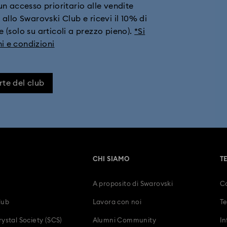
i un accesso prioritario alle vendite
 allo Swarovski Club e ricevi il 10% di
 (solo su articoli a prezzo pieno).
*Si
i e condizioni
rte del club
CHI SIAMO
T
A proposito di Swarovski
Co
lub
Lavora con noi
Te
ystal Society (SCS)
Alumni Community
In