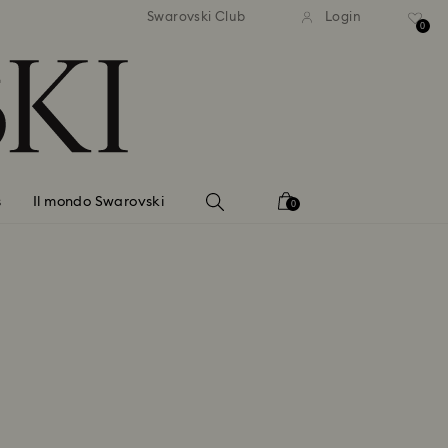
dizione standard gratuita
Spedizione standard gra
Swarovski Club
Login
 importi superiori a 99 EUR
per importi superiori a 9
0
s
Il mondo Swarovski
0