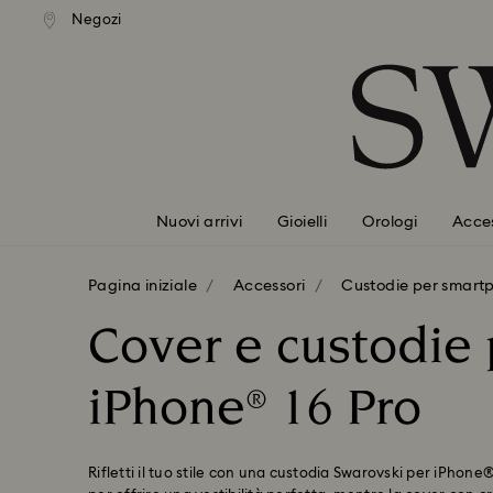
izione standard gratuita
Spedizione standard grat
Negozi
Accesskeys list
importi superiori a 99 EUR
per importi superiori a 99
0 - Header
1 - Main content
2 - Footer
3 - Filter
4 - Search results
Nuovi arrivi
Gioielli
Orologi
Acces
Pagina iniziale
Accessori
Custodie per smart
Cover e custodie 
iPhone® 16 Pro
Rifletti il tuo stile con una custodia Swarovski per iPhone