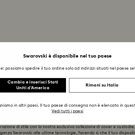
Swarovski è disponibile nel tuo paese
Visualizzazione di 5 di 5 prodotti
e: possiamo spedire il tuo ordine solo ad indirizzi situati nel paese se
Cambia e inserisci Stati
Rimani su Italia
Uniti d'America
iamo in altri paesi. Il tuo paese di consegna non è elencato in quest
Vedi tutti i paesi
hone® 16 Pro
razione di stile con la nostra esclusiva collezione di cover e custodi
anza Swarovski alle ultime tecnologie, facendo sì che il tuo disposit