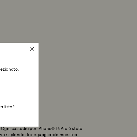
lezionato.
a lista?
e. Ogni custodia per iPhone® 16 Pro è stata
ivo risplenda di ineguagliabile maestria