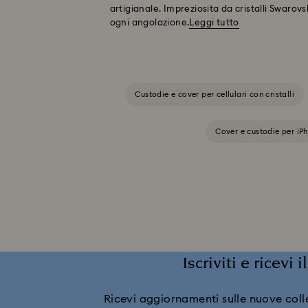
artigianale. Impreziosita da cristalli Swaro
ogni angolazione.
Leggi tutto
Custodie e cover per cellulari con cristalli
Cover e custodie per iP
Cust
Iscriviti e ricevi 
Ricevi aggiornamenti sulle nuove collez