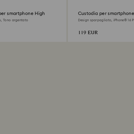
per smartphone High
Custodia per smartphone
o, Tono argentato
Design sparpagliato, iPhone® 16 P
argentato
119 EUR