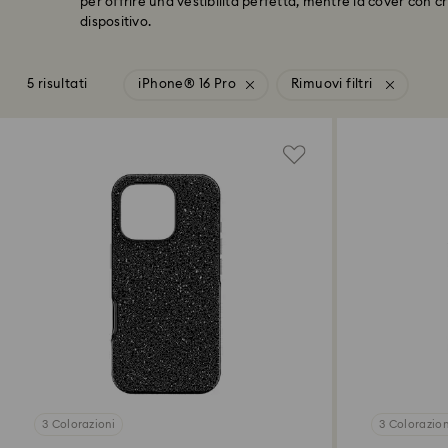
per offrire una vestibilità perfetta, mentre la cover con cr
dispositivo.
5 risultati
iPhone® 16 Pro
Rimuovi filtri
3 Colorazioni
3 Colorazion