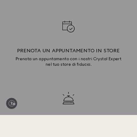
PRENOTA UN APPUNTAMENTO IN STORE
Prenota un appuntamento con i nostri Crystal Expert
nel tuo store di fiducia.
SERVIZIO CLIENTI
Esplora le risposte alle nostre FAQ o collegati al
nostro team Servizio clienti.