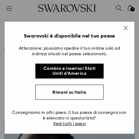
Accesskeys list
0
0 - Header
1 - Main content
Famiglie Hero
2 - Footer
Swarovski è disponibile nel tuo paese
Title:
Attenzione: possiamo spedire il tuo ordine solo ad
Le collezioni iconiche di Swarovski superano la prova 
indirizzi situati nel paese selezionato.
del tempo evolvendosi stagione dopo stagione. 
Permeate dalla nostra infinita maestria, scopri 
Cambia e inserisci Stati
l'iconica collezione Millenia, la raffinata radiosità di 
Uniti d'America
Matrix, la luminosità di Lucent e la meraviglia 
cosmica di Constella.
Rimani su Italia
Consegniamo in altri paesi. Il tuo paese di consegna non
è elencato in questa lista?
Vedi tutti i paesi