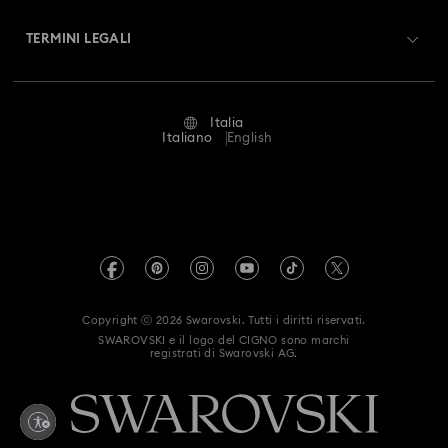
A proposito di Swarovski
Swarovski Crystal Society (SCS)
Resi & Cambi
TERMINI LEGALI
Lavora con noi
Stato della riparazione
Condizioni D’Uso
Alumni Community
Italia
Contatto
Termini & Condizioni
Italiano
English
For Professionals
Calcola la tua taglia
Informativa Sulla Privacy
Mappa Del Sito
Cerca il store più vicino
Informazioni Legali
Swarovski Created Diamonds
Prenota un appuntamento
Informazioni sul REACH
Kristallwelten
Copyright ⓒ 2026 Swarovski. Tutti i diritti riservati.
Dichiarazione di accessibilità
SWAROVSKI e il logo del CIGNO sono marchi
Code of Conduct & Policies
registrati di Swarovski AG.
Autorizzazione alla raccolta e trattamento dei dati
Whistleblowing