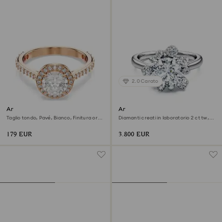
2.0 Carato
Anello cocktail Una Angelic
Anello Galaxy
Taglio tondo, Pavé, Bianco, Finitura oro
Diamanti creati in laboratorio 2 ct tw,
rosa 18K
Forma rotonda, Oro bianco 18 K
179 EUR
3.800 EUR