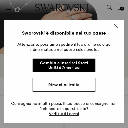
Accesskeys list
0
0 - Header
1 - Main content
2 - Footer
Swarovski è disponibile nel tuo paese
3 - Filter
Attenzione: possiamo spedire il tuo ordine solo ad
indirizzi situati nel paese selezionato.
4 - Search results
Anelli Halo
Cambia e inserisci Stati
Uniti d'America
Ritrova una squisita attenzione ai dettagli con i nostri anelli halo, realizzati...
Leggi tutto
Rimani su Italia
19 risultati
Filtri
Ordina per
Filtri
Ordina
per
Consegniamo in altri paesi. Il tuo paese di consegna non
è elencato in questa lista?
Vedi tutti i paesi