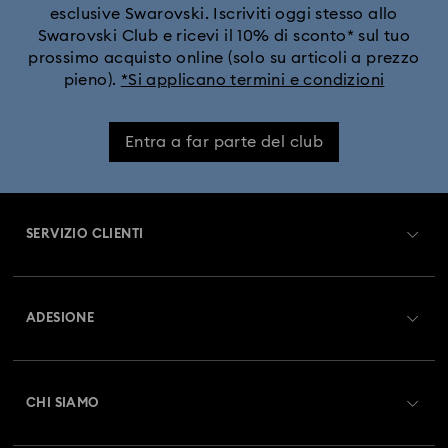
esclusive Swarovski. Iscriviti oggi stesso allo
Swarovski Club e ricevi il 10% di sconto* sul tuo
prossimo acquisto online (solo su articoli a prezzo
pieno).
*Si applicano termini e condizioni
Entra a far parte del club
SERVIZIO CLIENTI
Panoramica Servizio clienti
ADESIONE
Stato dell'ordine
Registrati
Saldo Carta Regalo
CHI SIAMO
Swarovski Club
Spedizioni