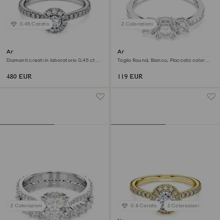
0.45 Carato
2 Colorazioni
Anello solitario halo Eternity
Anello Stilla Attract
Diamanti creati in laboratorio 0,45 ct
Taglio Round, Bianco, Placcato color
tw, Forma rotonda, Argento sterling
argento
480 EUR
119 EUR
2 Colorazioni
0.8 Carato
2 Colorazioni