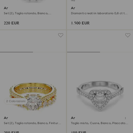
Nuovo
Anello Stilla
Anello solitario halo Eternity
Set (2), Taglio rotondo, Bianco,
Diamanti creati in laboratorio 0,8 ct tw,
Placcato rodio
Forma rotonda, Oro giallo 18 K
220 EUR
1.500 EUR
2 Colorazioni
Anello Stilla
Anello con motivo Una Angelic
Set (2), Taglio rotondo, Bianco, Finitura
Taglio misto, Cuore, Bianco, Placcato
oro 18K
rodio