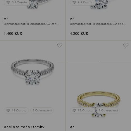
0.7 Carato
2.2 Carato
Anello solitario Eternity
Anello solitario Eternity
Diamanti creati in laboratorio 0,7 ct tw,
Diamanti creati in laboratorio 2,2 ct tw,
Forma rotonda, Oro bianco 18 K
Forma rotonda, Oro bianco 18 K
1.400 EUR
4.200 EUR
1.2 Carato
2 Colorazioni
1.2 Carato
2 Colorazioni
Anello solitario Eternity
Anello solitario Eternity