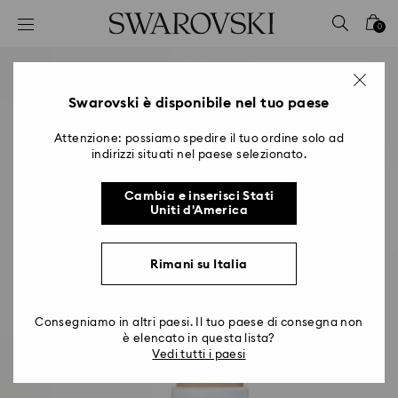
Accesskeys list
0
0 - Header
1 - Main content
2 - Footer
Swarovski è disponibile nel tuo paese
Attenzione: possiamo spedire il tuo ordine solo ad
indirizzi situati nel paese selezionato.
Cambia e inserisci Stati
Uniti d'America
Rimani su Italia
Consegniamo in altri paesi. Il tuo paese di consegna non
è elencato in questa lista?
Vedi tutti i paesi