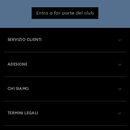
Entra a far parte del club
SERVIZIO CLIENTI
Panoramica Servizio clienti
ADESIONE
Stato dell'ordine
Registrati
Saldo Carta Regalo
CHI SIAMO
Swarovski Club
Spedizioni
A proposito di Swarovski
Swarovski Crystal Society (SCS)
Resi & Cambi
TERMINI LEGALI
Lavora con noi
Stato della riparazione
Condizioni D’Uso