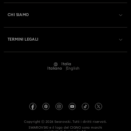
Registrati
Saldo Carta Regalo
CHI SIAMO
Swarovski Club
Spedizioni
A proposito di Swarovski
Swarovski Crystal Society (SCS)
Resi & Cambi
TERMINI LEGALI
Lavora con noi
Stato della riparazione
Condizioni D’Uso
Alumni Community
Italia
Contatto
Termini & Condizioni
Italiano
English
For Professionals
Calcola la tua taglia
Informativa Sulla Privacy
Mappa Del Sito
Cerca il store più vicino
Informazioni Legali
Swarovski Created Diamonds
Prenota un appuntamento
Informazioni sul REACH
Kristallwelten
Copyright ⓒ 2026 Swarovski. Tutti i diritti riservati.
Dichiarazione di accessibilità
SWAROVSKI e il logo del CIGNO sono marchi
Code of Conduct & Policies