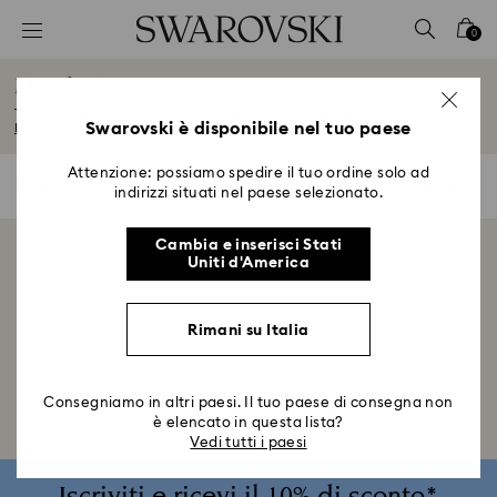
Accesskeys list
0
0 - Header
Mascherine
1 - Main content
Trasforma un accessorio della tua quotidianità in un segno di stile, grazie...
2 - Footer
Swarovski è disponibile nel tuo paese
Leggi tutto
3 - Filter
Attenzione: possiamo spedire il tuo ordine solo ad
0 risultati
Filtri
Filtri
indirizzi situati nel paese selezionato.
4 - Search results
Cambia e inserisci Stati
Visualizzazione di 0 di 0 prodotti
Uniti d'America
Rimani su Italia
Consegniamo in altri paesi. Il tuo paese di consegna non
Pagina iniziale
Accessori
Mascherine Swarovski
è elencato in questa lista?
Vedi tutti i paesi
Iscriviti e ricevi il 10% di sconto*