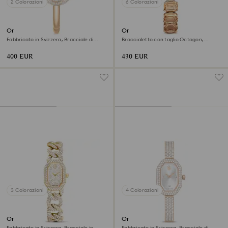
2 Colorazioni
6 Colorazioni
Orologio Imber bangle
Orologio
Fabbricato in Svizzera, Bracciale di
Braccialetto con taglio Octagon,
metallo, Tono dorato, Finitura in tonalità
Marrone, Finitura in tonalità
champagne dorato
champagne dorato
400 EUR
430 EUR
3 Colorazioni
4 Colorazioni
Orologio Dextera chain
Orologio Dextera bangle