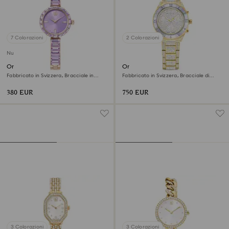
7 Colorazioni
2 Colorazioni
Nuovo
Orologio Matrix bangle
Orologio Dextera lux
Fabbricato in Svizzera, Bracciale in
Fabbricato in Svizzera, Bracciale di
cristallo, Viola, Finitura in tonalità
metallo, Tono dorato, Finitura in tono
champagne dorato
dorato
380 EUR
750 EUR
3 Colorazioni
3 Colorazioni