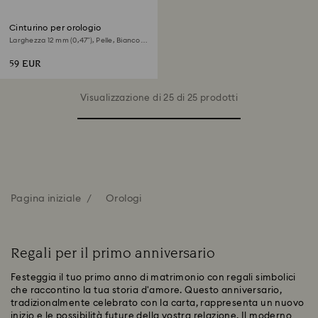
Cinturino per orologio
Larghezza 12 mm (0,47”), Pelle, Bianco,
Finitura in tonalità champagne dorato
59 EUR
Visualizzazione di 25 di 25 prodotti
Pagina iniziale
Orologi
Regali per il primo anniversario
Festeggia il tuo primo anno di matrimonio con regali simbolici
che raccontino la tua storia d'amore. Questo anniversario,
tradizionalmente celebrato con la carta, rappresenta un nuovo
inizio e le possibilità future della vostra relazione. Il moderno