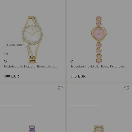
4 Colorazioni
Nuovo
Orologio Hyperbola bangle
Orologio Idyllia Heart
Fabbricato in Svizzera, Bracciale di
Bracciale in cristallo, Rosa, Finitura in
metallo, Tono dorato, Finitura in tono
tono dorato
dorato
400 EUR
350 EUR