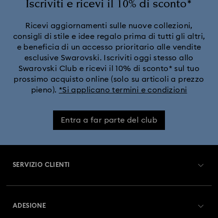
Iscriviti e ricevi il 10% di sconto*
Collezione Cosmopolitan
Collezione Crystal Rock Oval
Ricevi aggiornamenti sulle nuove collezioni,
consigli di stile e idee regalo prima di tutti gli altri,
e beneficia di un accesso prioritario alle vendite
Collezione Dextera Bangle
Collezione Illumina
esclusive Swarovski. Iscriviti oggi stesso allo
Swarovski Club e ricevi il 10% di sconto* sul tuo
Collezione Matrix Bangle
Collezione Octea Chrono
prossimo acquisto online (solo su articoli a prezzo
pieno).
*Si applicano termini e condizioni
Collezione di orologi Attract
Entra a far parte del club
Collezione di orologi Crystalline Aura
Collezione di orologi Matrix
SERVIZIO CLIENTI
Collezione di orologi Matrix Pearl Bangle
Panoramica Servizio clienti
ADESIONE
Collezione di orologi Sublima
Stato dell'ordine