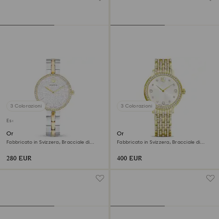
3 Colorazioni
3 Colorazioni
Esclusiva online
Orologio Cosmopolitan
Orologio Imber
Fabbricato in Svizzera, Bracciale di
Fabbricato in Svizzera, Bracciale di
metallo, Tono argentato, Mix di finiture
metallo, Tono dorato, Finitura in tono
dorato
280 EUR
400 EUR