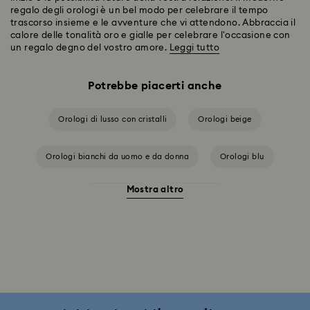
regalo degli orologi è un bel modo per celebrare il tempo
trascorso insieme e le avventure che vi attendono. Abbraccia il
calore delle tonalità oro e gialle per celebrare l'occasione con
un regalo degno del vostro amore.
Leggi tutto
Potrebbe piacerti anche
Orologi di lusso con cristalli
Orologi beige
Orologi bianchi da uomo e da donna
Orologi blu
Mostra altro
Orologi grigi
Orologi neri
Orologi rosa da uomo e da donna
Orologi rossi
Orologi tonalità argento
Orologi verdi da uomo e da donna