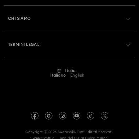
Registrati
Collezione di orologi a bracciale Imber
Saldo Carta Regalo
CHI SIAMO
Swarovski Club
Collezione di orologi ispirata alla linea Millenia
Spedizioni
A proposito di Swarovski
Swarovski Crystal Society (SCS)
Resi & Cambi
Collezione orologi Crystalline Bangle
TERMINI LEGALI
Lavora con noi
Stato della riparazione
Condizioni D’Uso
Collezione orologi Dextera Octagon
Alumni Community
Italia
Contatto
Termini & Condizioni
Italiano
English
Collezione orologi Imber Oval
For Professionals
Calcola la tua taglia
Informativa Sulla Privacy
Collezione orologi Matrix Octagon
Mappa Del Sito
Cerca il store più vicino
Informazioni Legali
Swarovski Created Diamonds
Collezione orologi Matrix Tennis
Prenota un appuntamento
Informazioni sul REACH
Kristallwelten
Collezione orologi Matrix Tennis Chrono
Copyright ⓒ 2026 Swarovski. Tutti i diritti riservati.
Dichiarazione di accessibilità
SWAROVSKI e il logo del CIGNO sono marchi