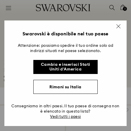
Accesskeys list
0
0 - Header
1 - Main content
2 - Footer
Swarovski è disponibile nel tuo paese
3 - Filter
Attenzione: possiamo spedire il tuo ordine solo ad
indirizzi situati nel paese selezionato.
4 - Search results
Regali per il primo anniversario di
Cambia e inserisci Stati
matrimonio
Uniti d'America
Congratulazioni per il vostro primo anno di matrimonio. Festeggia questo
traguardo...
Leggi tutto
Rimani su Italia
25 risultati
Filtri
Ordina per
Filtri
Ordina
per
Consegniamo in altri paesi. Il tuo paese di consegna non
è elencato in questa lista?
Vedi tutti i paesi