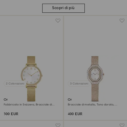
Scopri di più
2 Colorazioni
3 Colorazioni
Orologio Clarica
Orologio Matrix octagon
Fabbricato in Svizzera, Bracciale di
Bracciale di metallo, Tono dorato,
metallo, Tono dorato, Finitura in tono
Finitura in tonalità champagne dorato
dorato
300 EUR
400 EUR