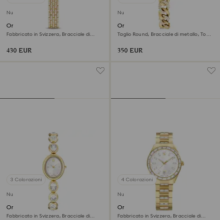
Nuovo
Nuovo
Orologio Dextera octagon
Orologio Cocktail round
Fabbricato in Svizzera, Bracciale di
Taglio Round, Bracciale di metallo, Tono
metallo, Tono dorato, Finitura in tono
dorato, Finitura in tono dorato
dorato
430 EUR
350 EUR
3 Colorazioni
4 Colorazioni
Nuovo
Nuovo
Orologio Imber oval
Orologio Matrix date
Fabbricato in Svizzera, Bracciale di
Fabbricato in Svizzera, Bracciale di