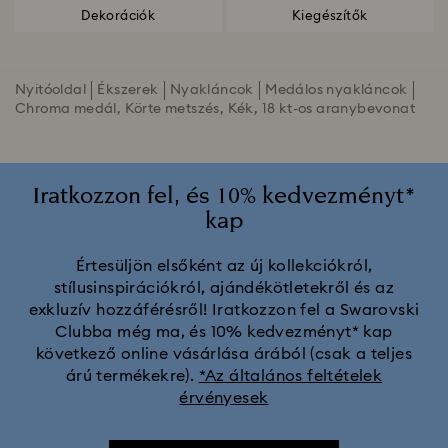
Dekorációk
Kiegészítők
Nyitóoldal
Ékszerek
Nyakláncok
Medálos nyakláncok
Chroma medál, Körte metszés, Kék, 18 kt-os aranybevonat
Iratkozzon fel, és 10% kedvezményt*
kap
Értesüljön elsőként az új kollekciókról,
stílusinspirációkról, ajándékötletekről és az
exkluzív hozzáférésről! Iratkozzon fel a Swarovski
Clubba még ma, és 10% kedvezményt* kap
következő online vásárlása árából (csak a teljes
árú termékekre).
*Az általános feltételek
érvényesek