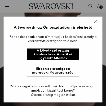
Hozzáférési-kulcs lista
0
0 - Fejléc
1 – Fő tartalom
2 - Lábléc
A Swarovski az Ön országában is elérhető
Rendelését csak olyan címre tudjuk kézbesíteni, amely a
kiválasztott országban található.
A következő ország
kiválasztása: Amerikai
Egyesült Államok
Ebben az országban
maradok: Magyarország
Más országokban is kiszállítunk. Nem találja az országot,
amelyben kiszállítást kérne?
Összes ország megtekintése