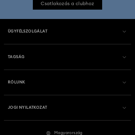
Csatlakozás a clubhoz
ÜGYFÉLSZOLGÁLAT
Ügyfélszolgálat áttekintés
TAGSÁG
Rendelési állapot
Regisztráció
Ajándékkártya egyenleg
RÓLUNK
Swarovski Club
Szállítás
A Swarovski bemutatása
Swarovski Crystal Society (SCS)
Visszaküldés és csere
JOGI NYILATKOZAT
Állás és karrier
Javítás állapota
Általános feltételek
Alumni Community
Magyarország
Kapcsolat