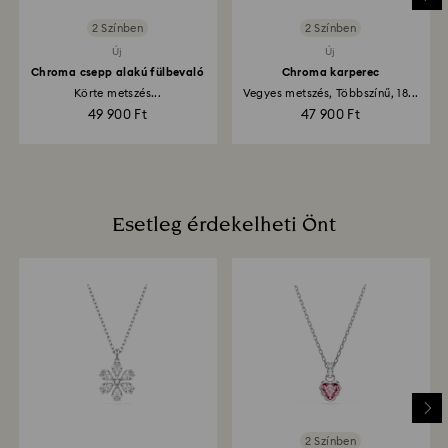
megrendelés. A feladás dátumától számítva a teljes
visszatérítési folyamat akár 3-4 hetet is igénybe
2 Színben
2 Színben
vehet.
Új
Új
Chroma csepp alakú fülbevaló
Chroma karperec
Körte metszés...
Vegyes metszés, Többszínű, 18...
49 900 Ft
47 900 Ft
Esetleg érdekelheti Önt
2 Színben