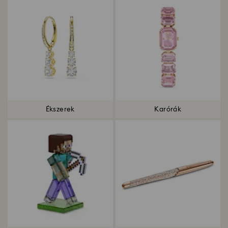
Ékszerek
Karórák