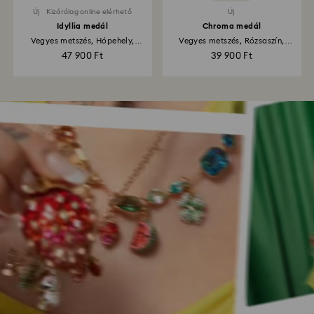
Új
Kizárólag online elérhető
Új
Idyllia medál
Chroma medál
Vegyes metszés, Hópehely,
Vegyes metszés, Rózsaszín,
Fehér...
Ródium...
47 900 Ft
39 900 Ft