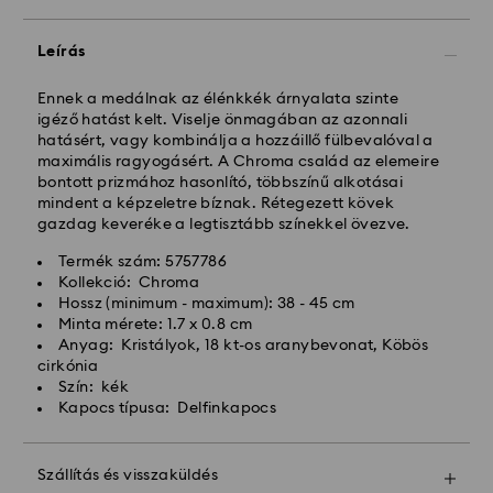
A hétfőtől péntekig 10:00 óráig leadott
megrendeléseket még aznap dolgozzuk fel majd
Leírás
szállítjuk ki.
Hagyományos kiszállítási: 3 munkanap a feldolgozás
és a szállítás után
Ennek a medálnak az élénkkék árnyalata szinte
Hagyományos kiszállítási költség: HUF 2'000
igéző hatást kelt. Viselje önmagában az azonnali
Ingyenes kiszállítás a rendelések felett: HUF 39 960
hatásért, vagy kombinálja a hozzáillő fülbevalóval a
maximális ragyogásért. A Chroma család az elemeire
bontott prizmához hasonlító, többszínű alkotásai
Expressz kiszállítási -
FedEx
mindent a képzeletre bíznak. Rétegezett kövek
gazdag keveréke a legtisztább színekkel övezve.
A hétfőtől péntekig, CET 14:30 óráig leadott
Termék szám: 5757786
megrendeléseket még aznap feldolgozzuk és
Kollekció: Chroma
kiszállítjuk.
Hossz (minimum - maximum): 38 - 45 cm
Expressz szállítási idő: 1 munkanap a feldolgozás és a
Minta mérete: 1.7 x 0.8 cm
szállítás után
Anyag: Kristályok, 18 kt-os aranybevonat, Köbös
Expressz szállítási költség: HUF 7'200
cirkónia
Szín: kék
Kapocs típusa: Delfinkapocs
A Swarovski nem szállít postafiókokba vagy APO-
FPO címekre. A termékek a Swarovski tulajdonában
maradnak a végső kifizetés utolsó részletéig
Szállítás és visszaküldés