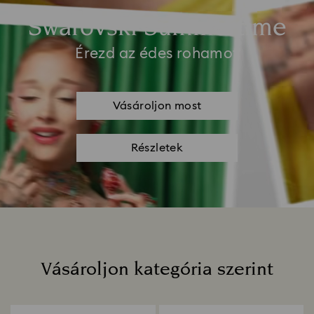
Swarovski Summertime
Érezd az édes rohamot
Vásároljon most
Részletek
Vásároljon kategória szerint
Title: