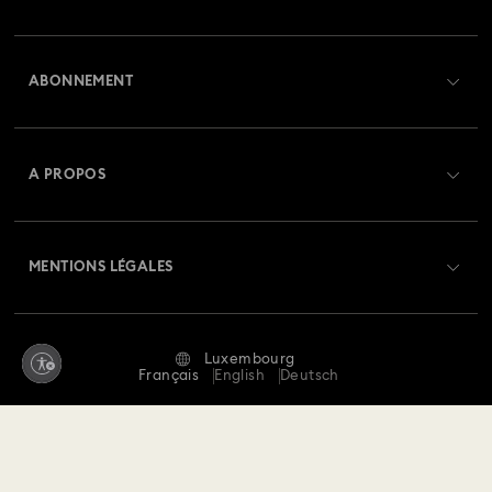
Aperçu du service clientèle
ABONNEMENT
État de la commande
Créer un compte
Solde de la carte cadeau
A PROPOS
Swarovski Club
Livraisons
À propos de Swarovski
Swarovski Crystal Society (SCS)
Retours et échanges
MENTIONS LÉGALES
Emploi & Carrières
Statut de réparation
Conditions D’Utilisation
Alumni Community
Luxembourg
Contactez-Nous
Conditions Générales
Français
English
Deutsch
Pour les professionnels
Calculer votre taille
Politique De Confidentialité
Sitemap
Rechercher une boutique
Mention Légale