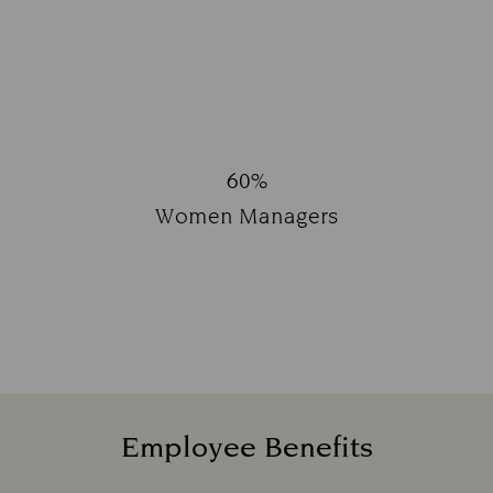
Subtitle:
60%
Title:
Women Managers
Subtitle:
Employee Benefits