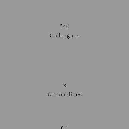
346
Title:
Colleagues
Subtitle:
3
Title:
Nationalities
Subtitle:
8,1