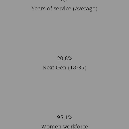
Title:
Years of service (Average)
Subtitle:
20,8%
Title:
Next Gen (18-35)
Subtitle:
95,1%
Title:
Women workforce