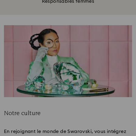
Responsables femmes
Title:
Notre culture
Subtitle:
En rejoignant le monde de Swarovski, vous intégrez