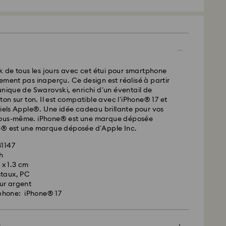
 - SwissPost
ssées du lundi au vendredi avant 17:00 HEC
 expédiées le même jour ouvrable
 standard: 2 jours ouvrables après traitement et
ok de tous les jours avec cet étui pour smartphone
ement pas inaperçu. Ce design est réalisé à partir
 standard: CHF 8.95
unique de Swarovski, enrichi d’un éventail de
 offerte à partir de : CHF 110
ton sur ton. Il est compatible avec l’iPhone® 17 et
ciels Apple®. Une idée cadeau brillante pour vos
vous-même. iPhone® est une marque déposée
arovski n’est pas en mesure d’effectuer des
e® est une marque déposée d’Apple Inc.
s boîtes postales ou les adresses APO/FPO. Les
 la propriété de Swarovski jusqu’à réception du
31147
h
5 x 1.3 cm
staux, PC
Crystal Myriad, sous licence et Creators Lab,
ur argent
il peut y avoir un délai de deux semaines maximum
phone: iPhone® 17
 du colis, et que vous en serez informés par e-mail.
s