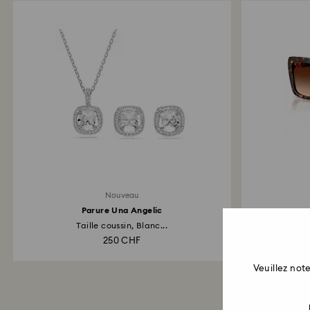
Nouveau
Parure Una Angelic
Taille coussin, Blanc...
Form
250 CHF
Veuillez no