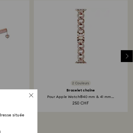
2 Couleurs
ine
Bracelet chaîne
Pour Apple Watch®40 mm & 41 mm...
250 CHF
resse située