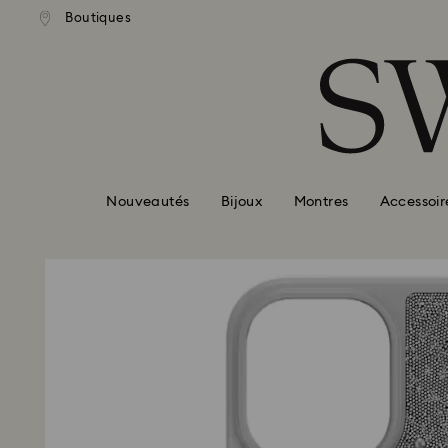
ison standard gratuite pour
Livraison standard gratuit
Boutiques
Accesskeys list
mande supérieure à 110 CHF
une commande supérieure à 
0 - Header
1 - Main content
2 - Footer
Nouveautés
Bijoux
Montres
Accessoir