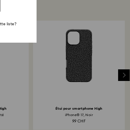
te liste?
High
Étui pour smartphone High
nté
iPhone® 17, Noir
99 CHF