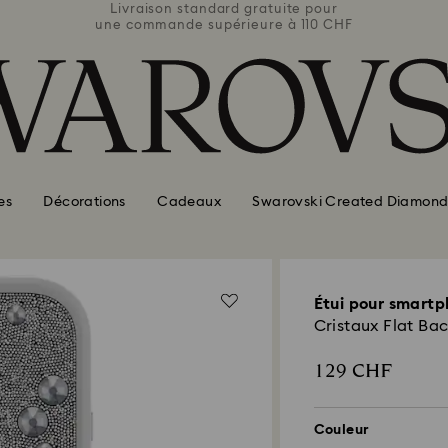
e pour
Livraison standard gratuite pour
Livra
110 CHF
une commande supérieure à 110 CHF
une co
es
Décorations
Cadeaux
Swarovski Created Diamond
Étui pour smart
Cristaux Flat Bac
129 CHF
Couleur