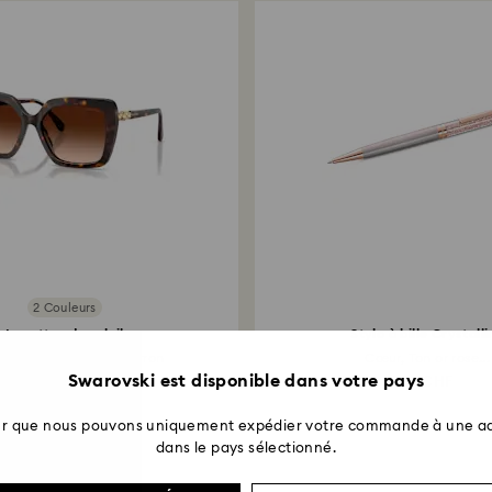
2 Couleurs
Lunettes de soleil
Stylo à bille Crystall
e carrée, SK6049, Marron
Cœur, Ton or rose...
Swarovski est disponible dans votre pays
199 CHF
69 CHF
ter que nous pouvons uniquement expédier votre commande à une ad
dans le pays sélectionné.