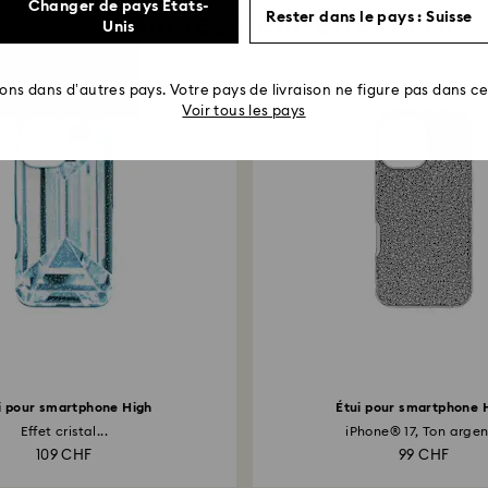
Changer de pays États-
Vous aimerez peut-être aussi
Rester dans le pays : Suisse
Unis
rons dans d’autres pays. Votre pays de livraison ne figure pas dans cet
Voir tous les pays
i pour smartphone High
Étui pour smartphone 
Effet cristal...
iPhone® 17, Ton arge
109 CHF
99 CHF