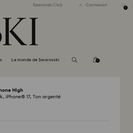
ison standard gratuite pour
Livraison standard gratuit
Swarovski Club
Connexion
mmande supérieure à 110 CHF
une commande supérieure à
0
s
Le monde de Swarovski
0
phone High
k, iPhone® 17, Ton argenté