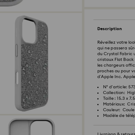
Livraison standard
Description
Les commandes pa
seront traitées et
Délai de livraison
Réveillez votre lo
expédition
qui ne passera sûr
Frais de livraison
du Crystal Fabric 
Livraison standard
cristaux Flat Back 
les chargeurs offi
proches ou pour 
Pour l’instant, Sw
d’Apple Inc. Appl
livraisons vers le
articles demeurent
N° d'article: 57
paiement final.
Collection: Hig
Taille : 15.3 x 7.
Matériaux: Cri
Pour les produits 
Couleur: Coule
veuillez noter qu’
Modèle de télé
avant l’expédition
Livraison & retour