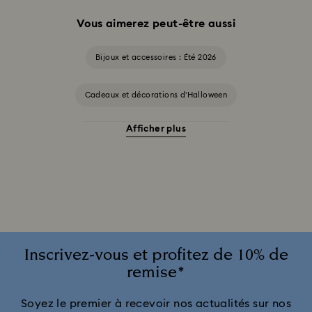
Vous aimerez peut-être aussi
Bijoux et accessoires : Été 2026
Cadeaux et décorations d’Halloween
Afficher plus
Accessoires et figurines Cheshire Cat
Cadeaux pour les 20 ans de mariage
Collection Alice in Wonderland
Collection Chroma
Collection Constella
Collection Curiosa
Inscrivez-vous et profitez de 10% de
remise*
Collection Dextera
Collection Dulcis
Soyez le premier à recevoir nos actualités sur nos