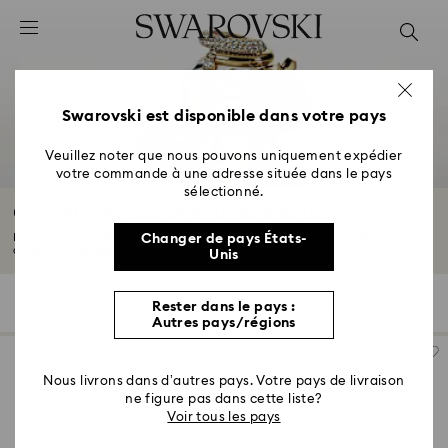
Accesskeys list
0 - Header
1 - Main content
2 - Footer
Swarovski est disponible dans votre pays
3 - Filter
Veuillez noter que nous pouvons uniquement expédier
votre commande à une adresse située dans le pays
4 - Search results
sélectionné.
Cadeaux, bijoux et figurines Bélier
La passion ardente du Bélier se révèle dans notre dynamique collection de
Changer de pays États-
cadeaux...
Lire plus
Unis
7 Résultats
Filtres
Trier selon
Rester dans le pays :
Filtres
Trier
Autres pays/régions
selon
Nous livrons dans d’autres pays. Votre pays de livraison
ne figure pas dans cette liste?
Voir tous les pays