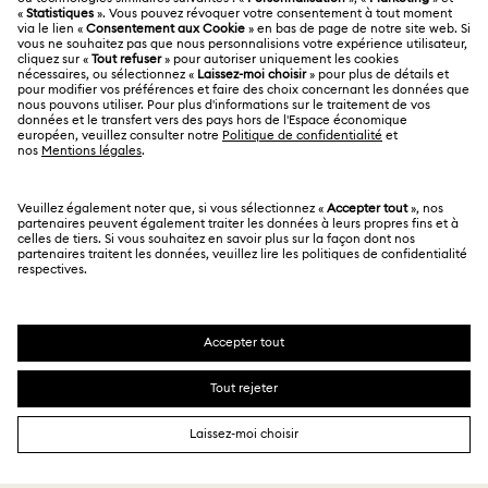
Emploi & Carrières
Contactez-Nous
Conditions D’Utilisation
Collection Stilla
Collection Swan
Collection Una
Alumni Community
Calculer votre taille
Autres pays/régions
Conditions Générales
English
Deutsch
Español
Français
Collection Una Angelic
Collection Vienna
Pour les professionnels
Rechercher une boutique
Politique De Confidentialité
Sitemap
Collection capsule Ariana Grande x Swarovski
Gestion Des Cookies
Swarovski Created Diamonds
Collection de bijoux et figurines Minions
Mention Légale
Kristallwelten
Collection de figurines et accessoires Marvel
Copyright ⓒ 2026 Swarovski. Tous droits réservés.
Informations sur REACH
SWAROVSKI et le logo Cygne sont des marques
Code of Conduct & Policies
déposées de Swarovski AG.
Collection de figurines et bijoux Black Panther
Déclaration de consentement relative à la protection des
données
Collection de figurines et bijoux Captain Marvel
Collection de figurines et bijoux Hulk