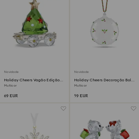
Novidade
Novidade
Holiday Cheers Vagão Edição
Holiday Cheers Decoração Bola
Anual 2026
com Azevinho
Multicor
Multicor
69 EUR
59 EUR