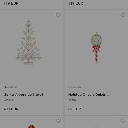
119 EUR
129 EUR
Novidade
Novidade
Gema Árvore de Natal
Holiday Cheers Dulcis
Decoração Chupa-chupa
Crystal
Verde
400 EUR
89 EUR