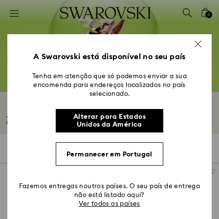
Accesskeys list
0
0 - Cabeçalho
1 - Conteúdo principal
2 - Rodapé
A Swarovski está disponível no seu país
3 – Filtrar
Tenha em atenção que só podemos enviar a sua
encomenda para endereços localizados no país
4 – Resultados da pesquisa
selecionado.
Decorações e Ornamentos
As nossas decorações e ornamentos de cristal foram concebidos para
Alterar para Estados
inspirar...
Ler mais
Unidos da América
417 resultados
Filtros
Ordenar por
Filtros
Ordenar
Permanecer em Portugal
por
Fazemos entregas noutros países. O seu país de entrega
não está listado aqui?
Ver todos os países