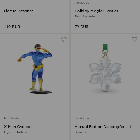
Novidade
Florere Rozanne
Holiday Magic Classics
Decoração Bola em Crystal
Tom dourado
Mesh
139 EUR
79 EUR
Novidade
Novidade
X-Men Cyclops
Annual Edition Decoração Little
Snowflake 2026
Figura, Multicor
Branca