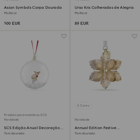
Asian Symbols Carpa Dourada
Urso Kris Colheradas de Alegria
Multicor
Multicor
500 EUR
89 EUR
2 Cores
Produto para membros SCS
Novidade
Novidade
SCS Edição Anual Decoração
Annual Edition Festive
Bola 2026
Decoração 3D 2026
Tom dourado
Tom dourado