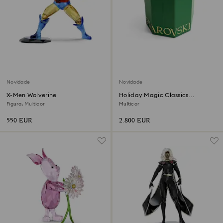
Novidade
Novidade
X-Men Wolverine
Holiday Magic Classics
Conjunto de Decorações para a
Figura, Multicor
Multicor
Árvore
550 EUR
2.800 EUR