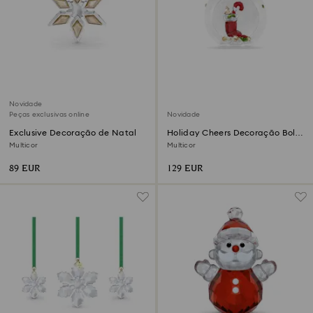
Novidade
Peças exclusivas online
Novidade
Exclusive Decoração de Natal
Holiday Cheers Decoração Bola
com Meia e Doce
Multicor
Multicor
89 EUR
129 EUR