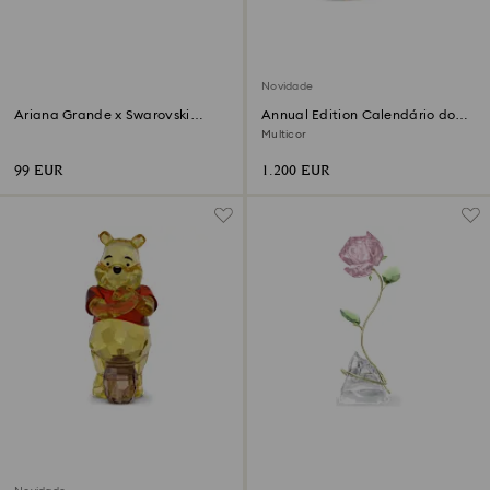
Novidade
‎Ariana Grande x Swarovski
Annual Edition Calendário do
Borboleta
Advento 2026
Multicor
99 EUR
1.200 EUR