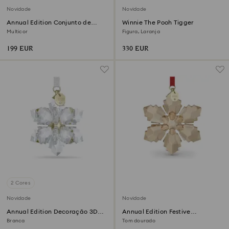
Novidade
Novidade
Annual Edition Conjunto de
Winnie The Pooh Tigger
Decorações 35º Aniversário
Multicor
Figura, Laranja
2026
199 EUR
330 EUR
2 Cores
Novidade
Novidade
Annual Edition Decoração 3D
Annual Edition Festive
2026
Decoração 2026
Branca
Tom dourado