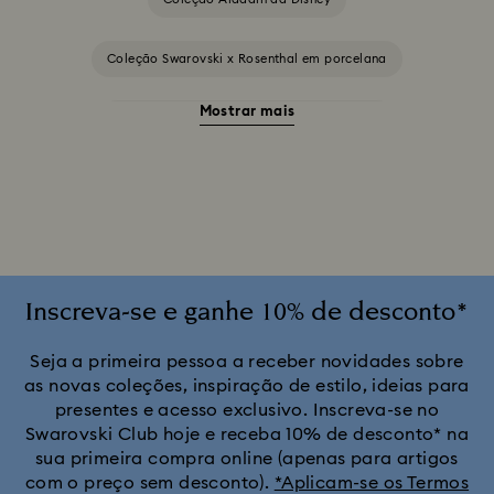
Coleção Swarovski x Rosenthal em porcelana
Mostrar mais
Decoração e figuras de A Bela e o Monstro
Decorações Idyllia
Enfeites e Figuras do Shrek
Figuras Star Wars
Figuras e Ornamentos Disney x Swarovski Winnie the Pooh
Inscreva-se e ganhe 10% de desconto*
Figuras e Ornamentos MARVEL x Swarovski X-Men
Seja a primeira pessoa a receber novidades sobre
as novas coleções, inspiração de estilo, ideias para
presentes e acesso exclusivo. Inscreva-se no
Figuras e decorações do Rei Leão
Swarovski Club hoje e receba 10% de desconto* na
sua primeira compra online (apenas para artigos
Ornamentos e Figuras Alice no País das Maravilhas
com o preço sem desconto).
*Aplicam-se os Termos