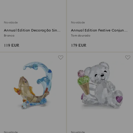
Novidade
Novidade
Annual Edition Decoração Sino
Annual Edition Festive Conjunto
2026
de Decorações 3D 2026
Branca
Tom dourado
119 EUR
179 EUR
Novidade
Novidade