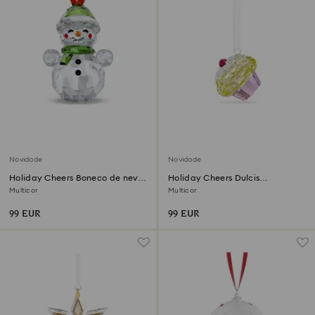
Novidade
Novidade
Holiday Cheers Boneco de neve
Holiday Cheers Dulcis
oscilante
Decoração Cupcake
Multicor
Multicor
99 EUR
99 EUR