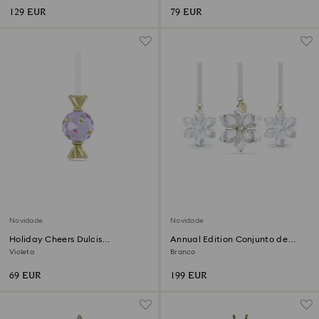
129 EUR
79 EUR
Novidade
Novidade
Holiday Cheers Dulcis
Annual Edition Conjunto de
Decoração Rebuçado
Decorações 3D 2026
Violeta
Branco
69 EUR
199 EUR