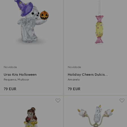
Novidade
Novidade
Urso Kris Halloween
Holiday Cheers Dulcis
Decoração Rebuçado
Pequeno, Multicor
Amarelo
79 EUR
79 EUR