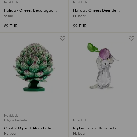
Novidade
Novidade
Holiday Cheers Decoração
Holiday Cheers Duende
Quebra-nozes
oscilante
Verde
Multicor
89 EUR
99 EUR
Novidade
Edição limitada
Novidade
Crystal Myriad Alcachofra
Idyllia Rato e Rabanete
Multicor
Multicor