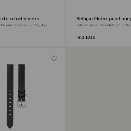
extera tachymetre
Relógio Matrix pearl ban
 Pulseira de couro, Prata, Aço
Fabrico suíço, Bracelete em cristal
Acabamento em rosa dourado
380 EUR