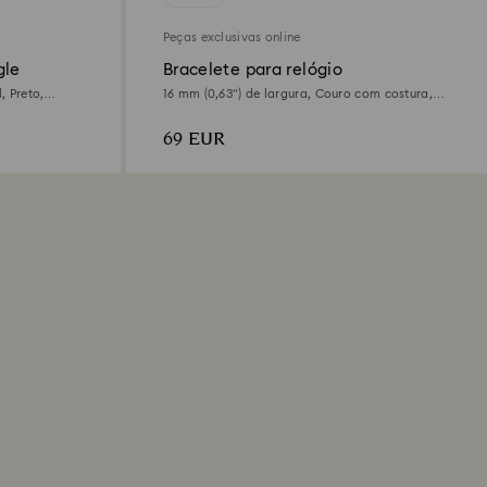
Peças exclusivas online
gle
Bracelete para relógio
, Preto,
16 mm (0,63") de largura, Couro com costura,
Preta, Acabamento em rosa dourado
69 EUR