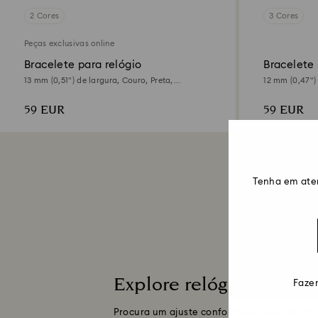
2 Cores
3 Cores
Peças exclusivas online
Bracelete para relógio
Bracelete 
13 mm (0,51") de largura, Couro, Preta,
12 mm (0,47")
Acabamento em rosa dourado
inoxidável
59 EUR
59 EUR
Tenha em ate
Explore relógios pretos 
Fazem
Procura um ajuste confortável e elegante?