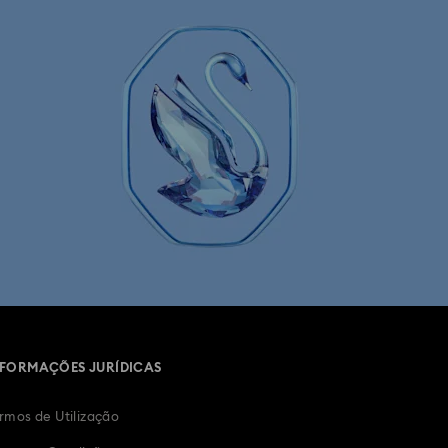
 de primeiro aniversário
om dourado
Relógios em aço inoxidável
Relógios com bracelete de metal
lógios suíços
NFORMAÇÕES JURÍDICAS
rmos de Utilização