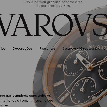
valores
Envio normal gratuito para valores
Envio 
superiores a 99 EUR
rios
Decorações
Presentes
Swarovski Created Diamo
 preto que complementam todos os
m a mulher ou o homem moderno que
orâneo.