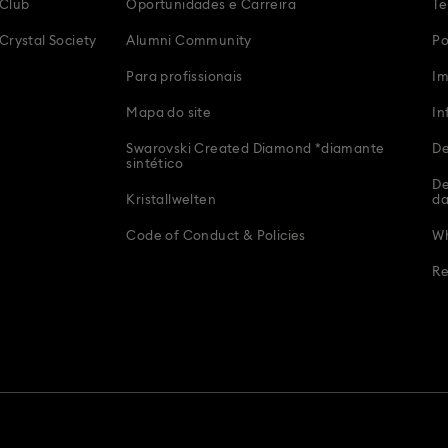
 Club
Oportunidades e Carreira
Te
Crystal Society
Alumni Community
Po
Para profissionais
Im
Mapa do site
In
Swarovski Created Diamond *diamante
De
sintético
De
Kristallwelten
d
Code of Conduct & Policies
Wh
Re