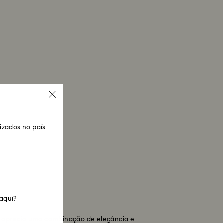
zados no país
 aqui?
e aprecia uma combinação de elegância e