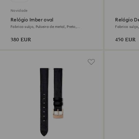
Novidade
Relógio Imber oval
Relógio D
Fabrico suíço, Pulseira de metal, Preto,
Fabrico suíço,
Acabamento em rosa dourado
inoxidável
380 EUR
450 EUR