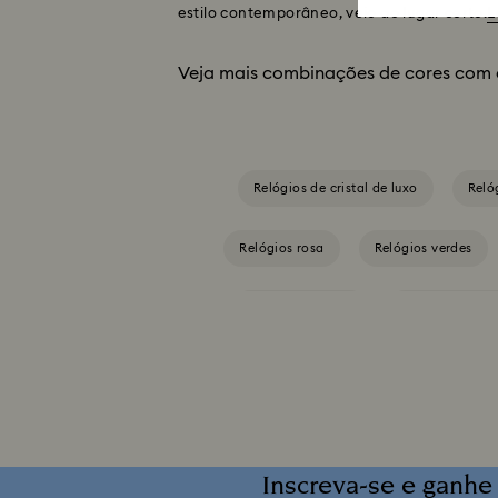
estilo contemporâneo, veio ao lugar certo.
L
Veja mais combinações de cores com 
Relógios de cristal de luxo
Reló
Relógios rosa
Relógios verdes
Coleção Illumina
Coleção Matrix
Coleção de Relógios Imber Bangle
Co
Coleção de Relógios Sublima
Inscreva-se e ganhe
Coleção de relógios Matrix Octagon
C