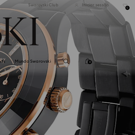
normal gratuito para valores
Envio normal gratuito para 
Swarovski Club
Iniciar sessão
superiores a 99 EUR
superiores a 99 EUR
0
nds
Mundo Swarovski
0