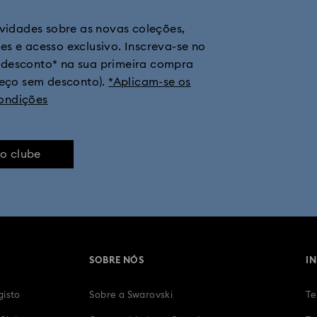
ovidades sobre as novas coleções,
h Collection
Presentes de 11.º Aniversário de Casamento
Presentes
tes e acesso exclusivo. Inscreva-se no
 desconto* na sua primeira compra
Relógios com Braceletes de Couro
Relógios com revestimento em t
reço sem desconto).
*Aplicam-se os
ondições
Bracelete de relógio em cristal
Joias e relógios com pulseira
m cronógrafo
Relógios de homem
Relógios intemporais
Re
ao clube
SOBRE NÓS
I
gisto
Sobre a Swarovski
Te