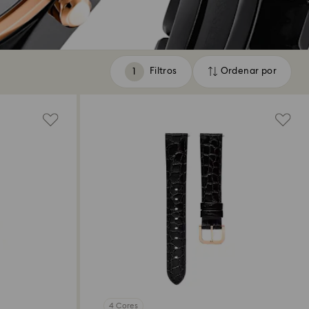
Filtros
Ordenar por
Filtros
Ordenar
por
4 Cores