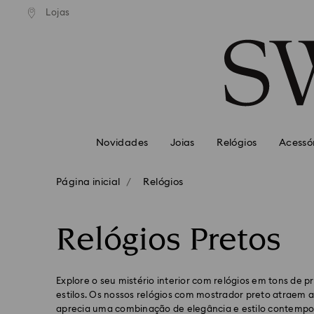
normal gratuito para valores
Envio normal gratuito para 
Lojas
Accesskeys list
superiores a 99 EUR
superiores a 99 EUR
0 - Cabeçalho
1 - Conteúdo principal
2 - Rodapé
3 – Filtrar
4 – Resultados da pesquisa
Novidades
Joias
Relógios
Acessó
Página inicial
Relógios
Relógios Pretos
Explore o seu mistério interior com relógios em tons de
estilos. Os nossos relógios com mostrador preto atrae
aprecia uma combinação de elegância e estilo contemp