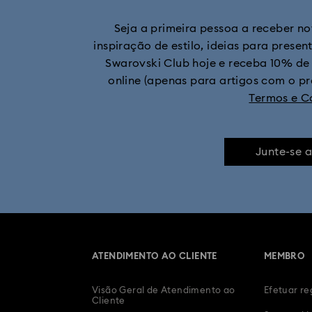
Seja a primeira pessoa a receber n
Crystalline Bangle Watc
inspiração de estilo, ideias para presen
Swarovski Club hoje e receba 10% de
Relógios banhados a champanhe dourado
online (apenas para artigos com o p
Termos e C
Relógios lacados a rosa dourado
Relógios co
Junte-se 
ATENDIMENTO AO CLIENTE
MEMBRO
Visão Geral de Atendimento ao
Efetuar re
Cliente