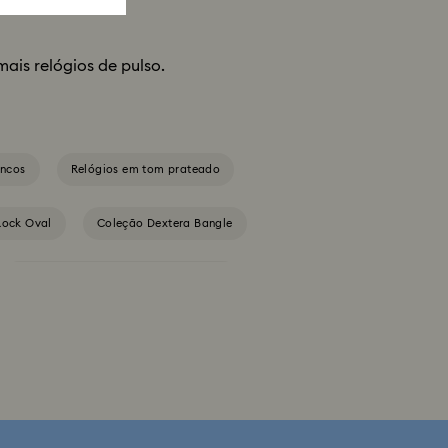
mais relógios de pulso.
ancos
Relógios em tom prateado
Rock Oval
Coleção Dextera Bangle
Coleção de Relógios Crystalline Aura
Coleção de Relógios Matrix Pearl Bangle
Coleção de relógios Imber Oval
no
Coleção de relógios de cristal Imber