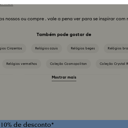
er mais
os nossos
ou compre
.
vale a pena ver para se inspirar com 
Também pode gostar de
gios Cinzentos
Relógios azuis
Relógios beges
Relógios br
Relógios vermelhos
Coleção Cosmopolitan
Coleção Crystal 
Mostrar mais
 Bangle
Coleção Octea Chrono
Coleção de Relógios Attract
leção de Relógios Inspirada na Millenia
Coleção de Relógios Matrix
Coleção de Relógios Sublima
Coleção de relógios Dextera Octagon
 10% de desconto*
oleção de relógios Matrix Tennis
Coleção de relógios Matrix Tennis Chro