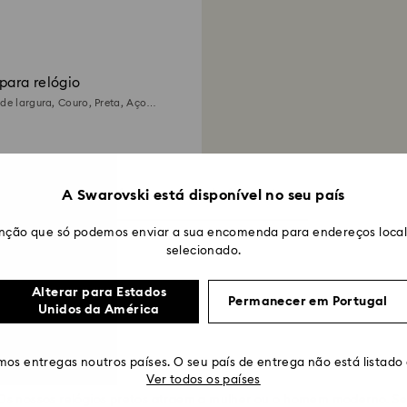
para relógio
 de largura, Couro, Preta, Aço
A apresentar 6 de 6 produtos
A Swarovski está disponível no seu país
nção que só podemos enviar a sua encomenda para endereços locali
selecionado.
Alterar para Estados
Permanecer em Portugal
Unidos da América
clássicos
os entregas noutros países. O seu país de entrega não está listado
Ver todos os países
 Os nossos relógios pretos atraem a mulher ou o homem moderno. S