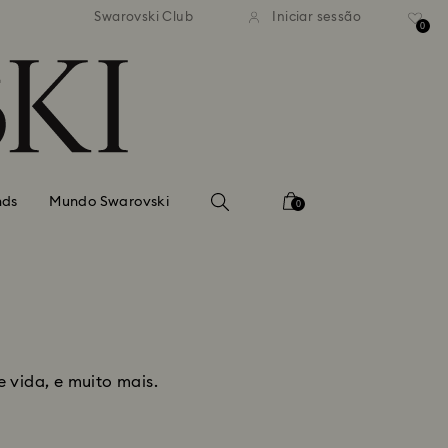
normal gratuito para valores
Envio normal gratuito para 
Swarovski Club
Iniciar sessão
superiores a 99 EUR
superiores a 99 EUR
0
nds
Mundo Swarovski
0
e vida, e muito mais.