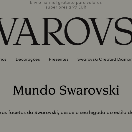
valores
Envio normal gratuito para valores
Envio 
superiores a 99 EUR
rios
Decorações
Presentes
Swarovski Created Diamo
Mundo Swarovski
Title:
as facetas da Swarovski, desde o seu legado ao estilo d