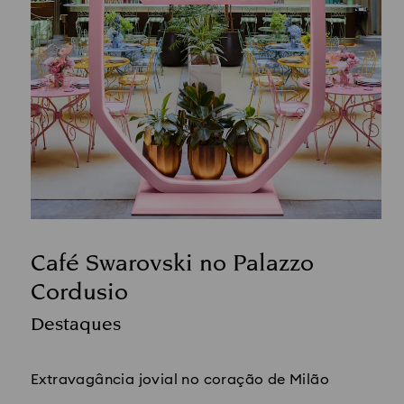
Café Swarovski no Palazzo
Cordusio
Title:
Destaques
Legenda:
Extravagância jovial no coração de Milão