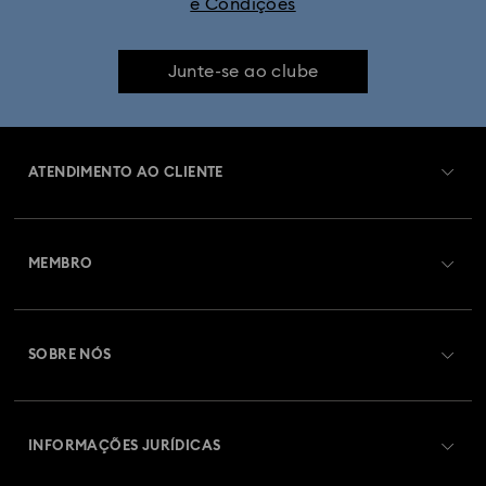
e Condições
Junte-se ao clube
ATENDIMENTO AO CLIENTE
Visão Geral de Atendimento ao Cliente
MEMBRO
Estado da encomenda
Efetuar registo
Saldo de cartão presente
SOBRE NÓS
Swarovski Club
Envios
Sobre a Swarovski
Swarovski Crystal Society (SCS)
Devoluções e Troca
INFORMAÇÕES JURÍDICAS
Oportunidades e Carreira