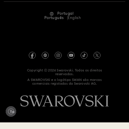
Estado Da Reparação
Termos de Utilização
Alumni Community
Portugal
Contacte-nos
Termos e Condições
Português
English
Para profissionais
Guia de tamanhos
Política de Privacidade
Mapa do site
Localizador de lojas
Impressão
Swarovski Created Diamond *diamante sintético
Agendar uma marcação
Informação REACH
Kristallwelten
Copyright ⓒ 2026 Swarovski. Todos os direitos
Declaração de acessibilidade
reservados.
Code of Conduct & Policies
A SWAROVSKI e o logótipo SWAN são marcas
comerciais registadas da Swarovski AG.
Declaração de consentimento de proteção de dados
Whistleblowing
Retrate-se do contrato aqui