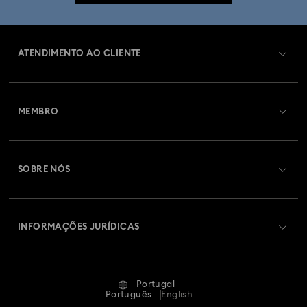
ATENDIMENTO AO CLIENTE
Visão Geral de Atendimento ao Cliente
MEMBRO
Estado da encomenda
Efetuar registo
Saldo de cartão presente
SOBRE NÓS
Swarovski Club
Envios
Sobre a Swarovski
Swarovski Crystal Society (SCS)
Devoluções e Troca
INFORMAÇÕES JURÍDICAS
Oportunidades e Carreira
Estado Da Reparação
Termos de Utilização
Alumni Community
Portugal
Contacte-nos
Termos e Condições
Português
English
Para profissionais