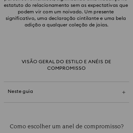
estatuto do relacionamento sem as expectativas que 
podem vir com um noivado. Um presente 
significativo, uma declaração cintilante e uma bela 
adição a qualquer coleção de joias.
VISÃO GERAL DO ESTILO E ANÉIS DE
Como escolher um anel de compromisso
COMPROMISSO
Como é um anel de compromisso
O que significa um anel de compromisso
Em que dedo deve usar um anel de
compromisso
Neste guia
Onde usar um anel de compromisso
Como usar um anel de compromisso
Quando deveria dar um anel de compromisso
Onde comprar anéis de compromisso
Perguntas frequentes sobre anéis de
Como escolher um anel de compromisso?
compromisso
Title: