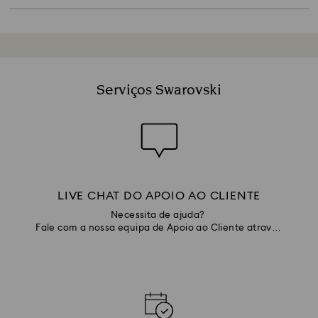
alguma os seus sentimentos. Escolher uma peça 
que capte a personalidade de quem o recebe é 
o mais importante.
Serviços Swarovski
LIVE CHAT DO APOIO AO CLIENTE
Necessita de ajuda?
Fale com a nossa equipa de Apoio ao Cliente através
do chat