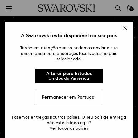
Accesskeys list
0
0 - Cabeçalho
1 - Conteúdo principal
2 - Rodapé
A Swarovski está disponível no seu país
Tenha em atenção que só podemos enviar a sua
encomenda para endereços localizados no país
selecionado.
Alterar para Estados
Unidos da América
Permanecer em Portugal
Fazemos entregas noutros países. O seu país de entrega
O que é um anel de
não está listado aqui?
Ver todos os países
compromisso?