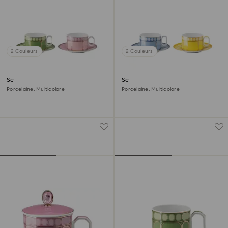
2 Couleurs
2 Couleurs
Set de tasses Signum
Set de tasses Signum
Porcelaine, Multicolore
Porcelaine, Multicolore