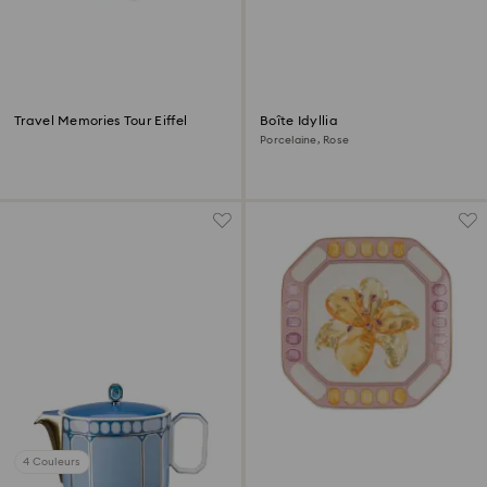
Travel Memories Tour Eiffel
Boîte Idyllia
Porcelaine, Rose
4 Couleurs