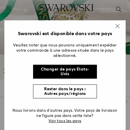
Accesskeys list
0 - Header
1 - Main content
2 - Footer
Swarovski est disponible dans votre pays
3 - Filter
Veuillez noter que nous pouvons uniquement expédier
votre commande à une adresse située dans le pays
4 - Search results
sélectionné.
Décorations d’intérieur
Ajoutez une touche d'émerveillement à votre maison grâce à nos accessoires
Changer de pays États-
de...
Lire plus
Unis
120 Résultats
Filtres
Trier selon
Rester dans le pays :
Filtres
Trier
Autres pays/régions
selon
Nous livrons dans d’autres pays. Votre pays de livraison
ne figure pas dans cette liste?
Voir tous les pays