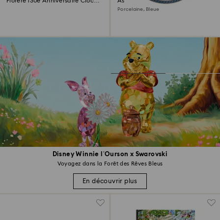
Florere 130e Anniversaire Cloche
Assiette plate Signum
de Verre
Porcelaine, Bleue
Disney Winnie l’Ourson x Swarovski
Voyagez dans la Forêt des Rêves Bleus
En découvrir plus