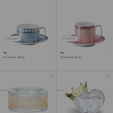
4 Couleurs
4 Couleurs
Tasse avec soucoupe Signum
Tasse à espresso avec soucoupe
Signum
Porcelaine, Bleue
Porcelaine, Rose