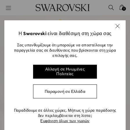
Accesskeys list
0
0 - Επικεφαλίδα
1 - Βασικό περιεχόμενο
2 - Υποσέλιδο
Η Swarovski είναι διαθέσιμη στη χώρα σας
Σας υπενθυμίζουμε ότι μπορούμε να αποστείλουμε την
παραγγελία σας σε διευθύνσεις που βρίσκονται στη χώρα
επιλογής σας.
Αλλαγή σε Ηνωμένες
Πολιτείες
Παραμονή σε Ελλάδα
Οδηγός δώρων για τη
Παραδίδουμε σε άλλες χώρες. Μήπως η χώρα παράδοσης
δεν περιλαμβάνεται στη λίστα;
Γιορτή της Μητέρας
Εμφάνιση όλων των χωρών