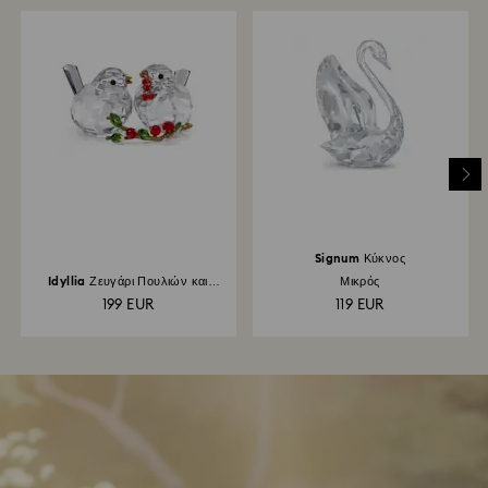
Signum Κύκνος
Idyllia Ζευγάρι Πουλιών και
Μικρός
Μούρα
199 EUR
119 EUR