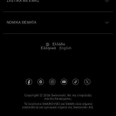
ΣΧΕΤΙΚΆ ΜΕ ΕΜΆΣ
Swarovski Club
Αποστολή
Σχετικά με τη Swarovski
Swarovski Crystal Society (SCS)
Επιστροφές και Αλλαγές
ΝΟΜΙΚΆ ΘΈΜΑΤΑ
Θέσεις εργασίας και σταδιοδρομία
Κατάσταση επισκευής
Όροι Χρήσης
Alumni Community
Ελλάδα
Επικοινωνία
Όροι και προϋποθέσεις
Ελληνικά
English
Για Επαγγελματίες
Οδηγός μεγεθών
Πολιτική Απορρήτου
Χάρτης ιστότοπου
Αναζήτηση καταστημάτων
Στοιχεία έκδοσης
Swarovski Created Diamonds
Πληροφορίες για τον κανονισμό REACH
Kristallwelten
Copyright ⓒ 2026 Swarovski. Με την επιφύλαξη
Accessibility statement
παντός δικαιώματος.
Code of Conduct & Policies
Τα λογότυπα SWAROVSKI και SWAN είναι σήματα
κατατεθέντα και εμπορικά σήματα της Swarovski AG.
Δήλωση συγκατάθεσης για την προστασία δεδομένων