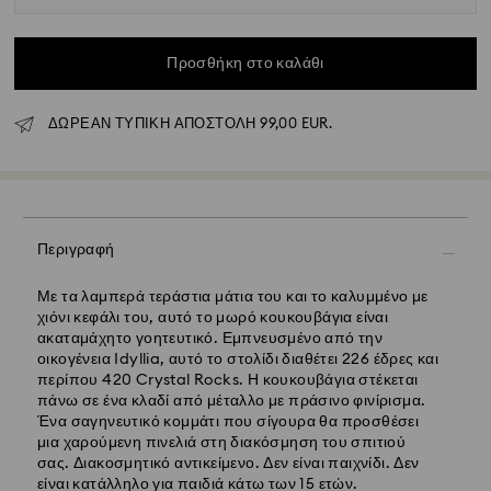
Προσθήκη στο καλάθι
Κανονική αποστολή - GLS
ΔΩΡΕΑΝ ΤΥΠΙΚΗ ΑΠΟΣΤΟΛΗ 99,00 EUR.
Οι παραγγελίες που υποβάλλονται από Δευτέρα έως
Παρασκευή έως τις 10:00 CET θα διεκπεραιώνονται και
θα αποστέλλονται την ίδια εργάσιμη ημέρα.
Εκτιμώμενος χρόνος παράδοσης : 5 εργάσιμες ημέρες
για την ηπειρωτική Ελλάδα μετά την επεξεργασία και
αποστολή (6-7 ημέρες για τα νησιά)
Περιγραφή
Κόστος κανονικής αποστολής: EUR 6,95
Δωρεάν κανονική αποστολή για παραγγελίες άνω των:
Με τα λαμπερά τεράστια μάτια του και το καλυμμένο με
EUR 99
χιόνι κεφάλι του, αυτό το μωρό κουκουβάγια είναι
ακαταμάχητο γοητευτικό. Εμπνευσμένο από την
οικογένεια Idyllia, αυτό το στολίδι διαθέτει 226 έδρες και
Εξπρές αποστολή -
FedEx
περίπου 420 Crystal Rocks. Η κουκουβάγια στέκεται
πάνω σε ένα κλαδί από μέταλλο με πράσινο φινίρισμα.
Οι παραγγελίες που υποβάλλονται από Δευτέρα έως
Ένα σαγηνευτικό κομμάτι που σίγουρα θα προσθέσει
Παρασκευή έως τις 14:30 CET θα διεκπεραιώνονται και
μια χαρούμενη πινελιά στη διακόσμηση του σπιτιού
θα αποστέλλονται την ίδια εργάσιμη ημέρα.
σας. Διακοσμητικό αντικείμενο. Δεν είναι παιχνίδι. Δεν
Χρόνος εξπρές αποστολής: 2 εργάσιμες ημέρες μετά
είναι κατάλληλο για παιδιά κάτω των 15 ετών.