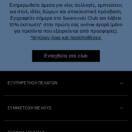
Ενημερωθείτε άμεσα για νέες συλλογές, εμπνεύσεις
για στυλ, ιδέες δώρων και αποκλειστική πρόσβαση.
Εγγραφείτε σήμερα στο Swarovski Club και λάβετε
10% έκπτωση* στην πρώτη σας online αγορά (μόνο
για προϊόντα που εξαιρούνται από προσφορές).
*Ισχύουν όροι και προϋποθέσεις
Ενταχθείτε στο club
ΕΞΥΠΗΡΈΤΗΣΗ ΠΕΛΑΤΏΝ
Περιγραφή Εξυπηρέτησης Πελατών
ΣΥΜΜΕΤΟΧΉ ΜΈΛΟΥΣ
Κατάσταση παραγγελίας
Εγγραφή
Υπόλοιπο Δωροκάρτας