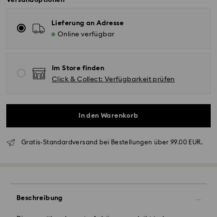
Versandoptionen
Lieferung an Adresse
Online verfügbar
Im Store finden
Click & Collect: Verfügbarkeit prüfen
In den Warenkorb
Gratis-Standardversand bei Bestellungen über 99.00 EUR.
Standardversand - GLS
Beschreibung
Bestellungen, die montags bis freitags bis spätestens
10:00 Uhr MEZ eingehen, werden am gleichen