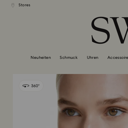
er Standardversand ab 110 CHF
Kostenloser Standardversand a
Stores
Liste Tastaturkürzel
0 - Header
1 - Hauptinhalt
2 - Footer
Neuheiten
Schmuck
Uhren
Accessoir