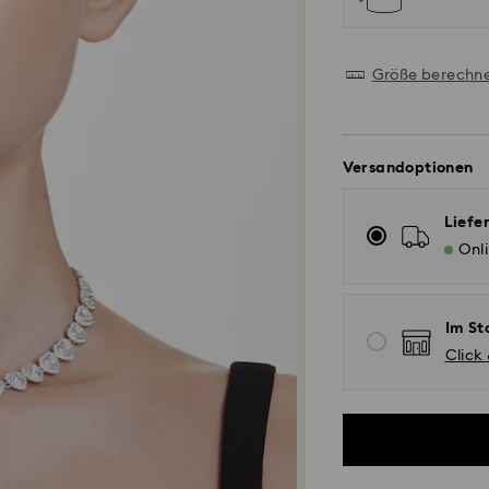
Größe berechn
Versandoptionen
Liefe
Onl
Im St
Click