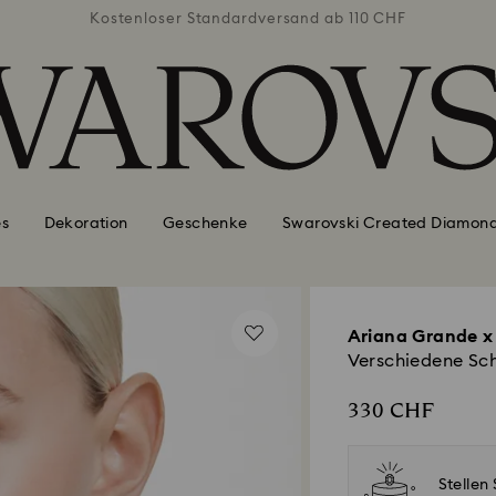
b 110 CHF
Kostenloser Standardversand ab 110 CHF
Kostenlo
es
Dekoration
Geschenke
Swarovski Created Diamon
Ariana Grande x
Verschiedene Schl
330 CHF
Stelle