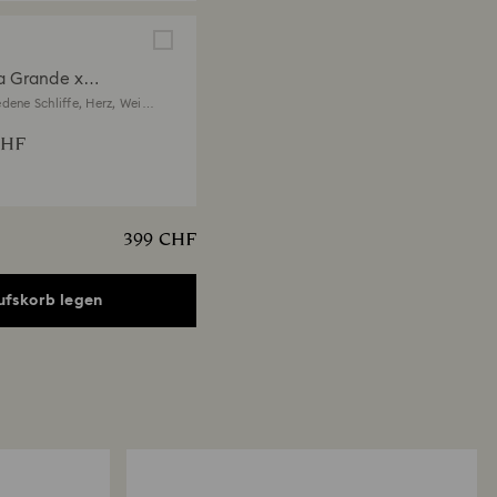
a Grande x
vski Armband
dene Schliffe, Herz, Weiß,
ert
CHF
399 CHF
ufskorb legen