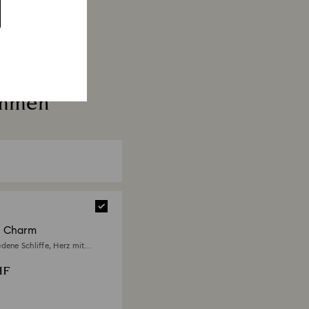
ammen
ia Charm
dene Schliffe, Herz mit
l, Weiß, Rhodiniert
HF