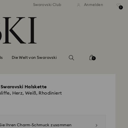
ser Standardversand ab 110 CHF
Kostenloser Standardversand 
Swarovski Club
Anmelden
0
ds
Die Welt von Swarovski
0
 Swarovski Halskette
iffe, Herz, Weiß, Rhodiniert
n Sie Ihren Charm-Schmuck zusammen