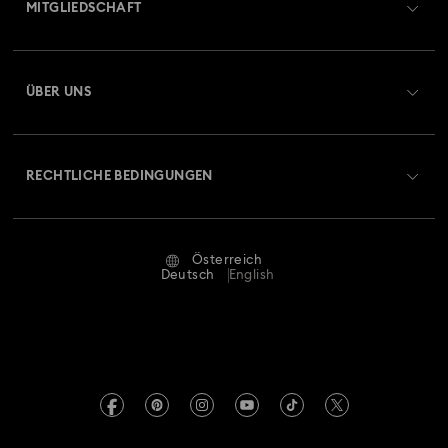
MITGLIEDSCHAFT
Auftragsstatus
Registrieren
Geschenkkarten-Guthaben
ÜBER UNS
Swarovski Club
Versand
Über Swarovski
Swarovski Crystal Society (SCS)
Retouren und Umtausch
RECHTLICHE BEDINGUNGEN
Stellen & Karriere
Reparaturstatus
Nutzungsbedingungen
Alumni Community
Österreich
Kontakt
AGB
Deutsch
English
Für Geschäftskunden
Größe berechnen
Datenschutz
Sitemap
Store-Finder
Impressum
Swarovski Created Diamonds
Termin buchen
REACH-Informationen
Kristallwelten