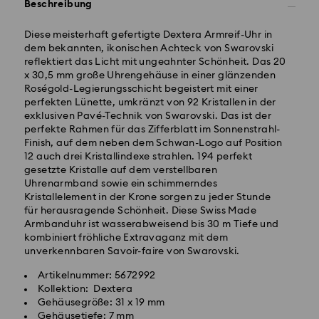
Beschreibung
Diese meisterhaft gefertigte Dextera Armreif-Uhr in
dem bekannten, ikonischen Achteck von Swarovski
reflektiert das Licht mit ungeahnter Schönheit. Das 20
x 30,5 mm große Uhrengehäuse in einer glänzenden
Standardversand - GLS
Roségold-Legierungsschicht begeistert mit einer
perfekten Lünette, umkränzt von 92 Kristallen in der
exklusiven Pavé-Technik von Swarovski. Das ist der
Bestellungen, die montags bis freitags bis spätestens
perfekte Rahmen für das Zifferblatt im Sonnenstrahl-
10:00 Uhr MEZ eingehen, werden am gleichen
Finish, auf dem neben dem Schwan-Logo auf Position
Werktag bearbeitet und versendet.
12 auch drei Kristallindexe strahlen. 194 perfekt
Lieferzeit bei Standardversand: 2-3 Arbeitstage nach
gesetzte Kristalle auf dem verstellbaren
Bearbeitung und Versand
Uhrenarmband sowie ein schimmerndes
Standard Versandkosten: EUR 6.95
Kristallelement in der Krone sorgen zu jeder Stunde
Kostenloser Standardversand bei einem Einkauf über:
für herausragende Schönheit. Diese Swiss Made
EUR 99
Armbanduhr ist wasserabweisend bis 30 m Tiefe und
kombiniert fröhliche Extravaganz mit dem
unverkennbaren Savoir-faire von Swarovski.
Expressversand -
FedEx
Artikelnummer: 5672992
Kollektion: Dextera
Bestellungen, die montags bis freitags bis spätestens
Gehäusegröße: 31 x 19 mm
14:30 Uhr MEZ eingehen, werden am gleichen
Swarovski Kristall ist ein empfindliches Material, das
Gehäusetiefe: 7 mm