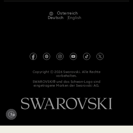
Reparaturstatus
Nutzungsbedingungen
Alumni Community
Österreich
Kontakt
AGB
Deutsch
English
Für Geschäftskunden
Größe berechnen
Datenschutz
Sitemap
Store-Finder
Impressum
Swarovski Created Diamonds
Termin buchen
REACH-Informationen
Kristallwelten
Copyright ⓒ 2026 Swarovski. Alle Rechte
Erklärung zur Barrierefreiheit
vorbehalten.
Code of Conduct & Policies
SWAROVSKI® und das Schwan-Logo sind
eingetragene Marken der Swarovski AG.
Einwilligungserklärung zum Datenschutz
Vertrag widerrufen