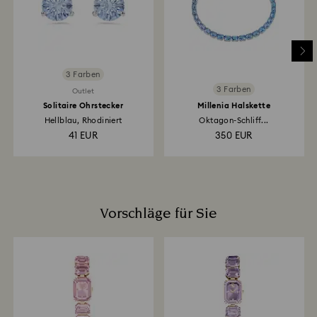
3–4 Wochen ab dem Versanddatum in Anspruch
nehmen.
Rücksendungen über einen Swarovski Store:Die
Erstattung erfolgt über die ursprüngliche
3 Farben
Zahlungsmethode und es kann bis zu 3–7 Werktage
3 Farben
Outlet
dauern, bis die Gutschrift erfolgt.
Solitaire Ohrstecker
Millenia Halskette
Hellblau, Rhodiniert
Oktagon-Schliff...
41 EUR
350 EUR
Vorschläge für Sie