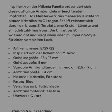
Bearbeitung und Versand
Inspiriert von der Millenia Familie präsentiert sich
Standard Versandkosten: EUR 6.95
diese auffällige Armbanduhr in leuchtenden
Kostenloser Standardversand bei einem Einkauf über:
Popfarben. Das Meisterwerk aus mehreren leuchtend
EUR 99
blauen Kristallen im Oktagon-Schliff zeichnet sich
durch ein blaues Zifferblatt, eine Kristall-Lünette und
ein Edelstahl-Finish aus. Die Uhr ist bis 50 m
Expressversand -
FedEx
wasserdicht und sorgt allein oder im Layering-Style
für einen verspielten Look.
Bestellungen, die montags bis freitags bis spätestens
Artikelnummer: 5729722
14:30 Uhr MEZ eingehen, werden am gleichen
Swarovski Kristall ist ein empfindliches Material, das
Inspiriert von der Kollektion: Millenia
Werktag bearbeitet und versendet.
besondere Achtsamkeit erfordert und gemäß den
Gehäusegröße: 23 x 17 mm
Lieferzeit bei Expressversand: 1-2 Werktage nach
folgenden Pflegehinweisen zu behandeln ist. Um Ihr
Gehäusetiefe: 8 mm
Bearbeitung und Versand
Swarovski Produkt lange schön zu halten, beachten
Variable Armbandlänge (min.-max.): 12.5 - 19 cm
Express Versandkosten: EUR 17.50
Sie bitte Folgendes:
Armbandbreite: 1.4 cm
Material: Kristalle, Edelstahl
Schmuck & Uhren:
Farbe: Blau
Postfächer, APO- und FPO-Adressen können nicht
Bewahren Sie Ihren Schmuck in der
Verschlussart: Faltschließe
beliefert werden. Bis zum Eingang der
Originalverpackung oder einem weichen Samtbeutel
Armbandmaterial: Kristalle
Abschlusszahlung bleiben die Artikel Eigentum von
auf, um Kratzer zu vermeiden.
Uhrwerk: Quarz
Swarovski.
Gelegentliches Polieren mit einem weichen Tuch
erhält den ursprünglichen Glanz.
Für Crystal Myriad, Creators Lab und lizenzierte
Bitte legen Sie Ihr Schmuckstück vor dem
Lieferung & Rücksendung