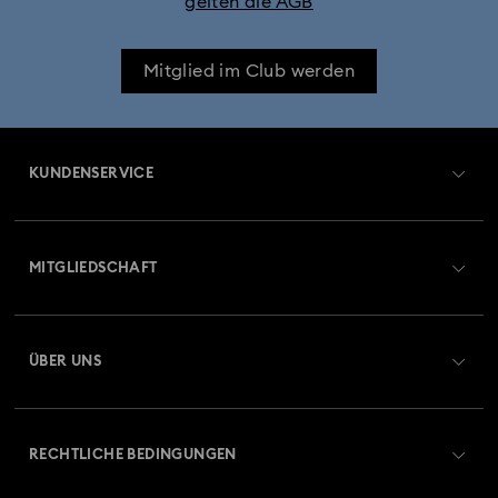
gelten die AGB
Mitglied im Club werden
KUNDENSERVICE
Übersicht zum Kundenservice
MITGLIEDSCHAFT
Auftragsstatus
Registrieren
Geschenkkarten-Guthaben
ÜBER UNS
Swarovski Club
Versand
Über Swarovski
Swarovski Crystal Society (SCS)
Retouren und Umtausch
RECHTLICHE BEDINGUNGEN
Stellen & Karriere