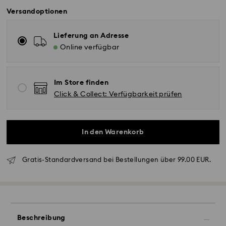
Versandoptionen
Lieferung an Adresse
Online verfügbar
Im Store finden
Click & Collect: Verfügbarkeit prüfen
In den Warenkorb
Gratis-Standardversand bei Bestellungen über 99.00 EUR.
Standardversand - GLS
Bestellungen, die montags bis freitags bis spätestens
10:00 Uhr MEZ eingehen, werden am gleichen
Werktag bearbeitet und versendet.
Beschreibung
Lieferzeit bei Standardversand: 2-3 Arbeitstage nach