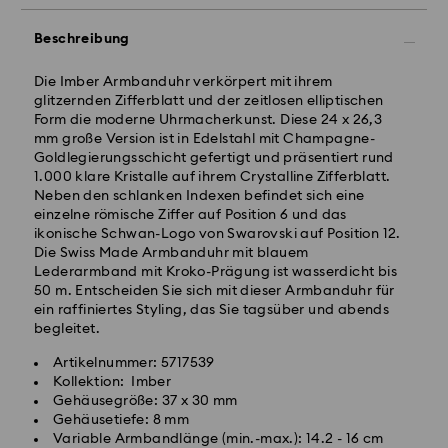
Beschreibung
Standardversand - GLS
Die Imber Armbanduhr verkörpert mit ihrem
glitzernden Zifferblatt und der zeitlosen elliptischen
Form die moderne Uhrmacherkunst. Diese 24 x 26,3
Bestellungen, die montags bis freitags bis spätestens
mm große Version ist in Edelstahl mit Champagne-
10:00 Uhr MEZ eingehen, werden am gleichen
Goldlegierungsschicht gefertigt und präsentiert rund
Werktag bearbeitet und versendet.
1.000 klare Kristalle auf ihrem Crystalline Zifferblatt.
Lieferzeit bei Standardversand: 2-3 Arbeitstage nach
Neben den schlanken Indexen befindet sich eine
Bearbeitung und Versand
einzelne römische Ziffer auf Position 6 und das
Standard Versandkosten: EUR 6.95
ikonische Schwan-Logo von Swarovski auf Position 12.
Kostenloser Standardversand bei einem Einkauf über:
Die Swiss Made Armbanduhr mit blauem
EUR 99
Lederarmband mit Kroko-Prägung ist wasserdicht bis
50 m. Entscheiden Sie sich mit dieser Armbanduhr für
ein raffiniertes Styling, das Sie tagsüber und abends
Expressversand -
FedEx
begleitet.
Artikelnummer: 5717539
Bestellungen, die montags bis freitags bis spätestens
Kollektion: Imber
14:30 Uhr MEZ eingehen, werden am gleichen
Swarovski Kristall ist ein empfindliches Material, das
Gehäusegröße: 37 x 30 mm
Werktag bearbeitet und versendet.
besondere Achtsamkeit erfordert und gemäß den
Gehäusetiefe: 8 mm
Lieferzeit bei Expressversand: 1-2 Werktage nach
folgenden Pflegehinweisen zu behandeln ist. Um Ihr
Variable Armbandlänge (min.-max.): 14.2 - 16 cm
Bearbeitung und Versand