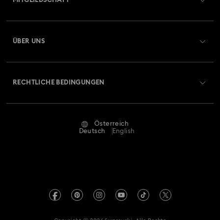
MITGLIEDSCHAFT
Auftragsstatus
Registrieren
Geschenkkarten-Guthaben
ÜBER UNS
Swarovski Club
Versand
Über Swarovski
Swarovski Crystal Society (SCS)
Retouren und Umtausch
RECHTLICHE BEDINGUNGEN
Stellen & Karriere
Reparaturstatus
Nutzungsbedingungen
Alumni Community
Österreich
Kontakt
AGB
Deutsch
English
Für Geschäftskunden
Größe berechnen
Datenschutz
Sitemap
Store-Finder
Impressum
Swarovski Created Diamonds
Termin buchen
REACH-Informationen
Kristallwelten