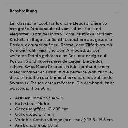
Beschreibung
Standardversand - GLS
Ein klassischer Look für tägliche Eleganz: Diese 35
mm große Armbanduhr ist vom raffinierten und
eleganten Esprit der Matrix Schmuckstücke inspiriert.
Bestellungen, die montags bis freitags bis spätestens
Kristalle im Baguette-Schliff bereichern das gesamte
10:00 Uhr MEZ eingehen, werden am gleichen
Design, darunter auf der Lünette, dem Zifferblatt mit
Werktag bearbeitet und versendet.
Sonnenstrahl-Finish und dem Armband. Zu den
Lieferzeit bei Standardversand: 2-3 Arbeitstage nach
weiteren Details gehören eine Datumsanzeige auf
Bearbeitung und Versand
Position 6 und fluoreszierende Zeiger. Die zeitlos
Standard Versandkosten: EUR 6.95
schöne Swiss Made Kreation in Edelstahl und einem
Kostenloser Standardversand bei einem Einkauf über:
roségoldfarbenen Finish ist die perfekte Wahl für alle,
EUR 99
die die Tradition der Uhrmacherkunst und strahlende
Swarovski Freude ehren möchten. Die Armbanduhr ist
wasserdicht bis 50 m.
Expressversand -
FedEx
Artikelnummer: 5734663
Kollektion: Matrix
Bestellungen, die montags bis freitags bis spätestens
Gehäusegröße: 40 x 35 mm
14:30 Uhr MEZ eingehen, werden am gleichen
Swarovski Kristall ist ein empfindliches Material, das
Gehäusetiefe: 7 mm
Werktag bearbeitet und versendet.
besondere Achtsamkeit erfordert und gemäß den
Variable Armbandlänge (min.-max.): 13.5 - 19.3 cm
Lieferzeit bei Expressversand: 1-2 Werktage nach
folgenden Pflegehinweisen zu behandeln ist. Um Ihr
Armbandbreite: 1.8 cm
Bearbeitung und Versand