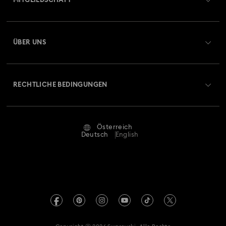
MITGLIEDSCHAFT
Auftragsstatus
Registrieren
Geschenkkarten-Guthaben
ÜBER UNS
Swarovski Club
Versand
Über Swarovski
Swarovski Crystal Society (SCS)
Retouren und Umtausch
RECHTLICHE BEDINGUNGEN
Stellen & Karriere
Reparaturstatus
Nutzungsbedingungen
Alumni Community
Österreich
Kontakt
AGB
Deutsch
English
Für Geschäftskunden
Größe berechnen
Datenschutz
Sitemap
Store-Finder
Impressum
Swarovski Created Diamonds
Termin buchen
REACH-Informationen
Kristallwelten