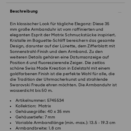
Beschreibung
Standardversand - GLS
Ein klassischer Look für tägliche Eleganz: Diese 35
mm große Armbanduhr ist vom raffinierten und
eleganten Esprit der Matrix Schmuckstücke inspiriert.
Bestellungen, die montags bis freitags bis spätestens
Kristalle im Baguette-Schliff bereichern das gesamte
10:00 Uhr MEZ eingehen, werden am gleichen
Design, darunter auf der Lünette, dem Zifferblatt mit
Werktag bearbeitet und versendet.
Sonnenstrahl-Finish und dem Armband. Zu den
Lieferzeit bei Standardversand: 2-3 Arbeitstage nach
weiteren Details gehören eine Datumsanzeige auf
Bearbeitung und Versand
Position 6 und fluoreszierende Zeiger. Die zeitlos
Standard Versandkosten: EUR 6.95
schöne Swiss Made Kreation in Edelstahl mit einem
Kostenloser Standardversand bei einem Einkauf über:
goldfarbenen Finish ist die perfekte Wahl für alle, die
EUR 99
die Tradition der Uhrmacherkunst und strahlende
Swarovski Freude ehren möchten. Die Armbanduhr ist
wasserdicht bis 50 m.
Expressversand -
FedEx
Artikelnummer: 5745534
Kollektion: Matrix
Bestellungen, die montags bis freitags bis spätestens
Gehäusegröße: 40 x 35 mm
14:30 Uhr MEZ eingehen, werden am gleichen
Swarovski Kristall ist ein empfindliches Material, das
Gehäusetiefe: 7 mm
Werktag bearbeitet und versendet.
besondere Achtsamkeit erfordert und gemäß den
Variable Armbandlänge (min.-max.): 13.5 - 19.3 cm
Lieferzeit bei Expressversand: 1-2 Werktage nach
folgenden Pflegehinweisen zu behandeln ist. Um Ihr
Armbandbreite: 1.8 cm
Bearbeitung und Versand