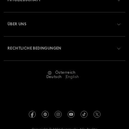
MITGLIEDSCHAFT
Auftragsstatus
Registrieren
Geschenkkarten-Guthaben
ÜBER UNS
Swarovski Club
Versand
Über Swarovski
Swarovski Crystal Society (SCS)
Retouren und Umtausch
RECHTLICHE BEDINGUNGEN
Stellen & Karriere
Reparaturstatus
Nutzungsbedingungen
Alumni Community
Österreich
Kontakt
AGB
Deutsch
English
Für Geschäftskunden
Größe berechnen
Datenschutz
Sitemap
Store-Finder
Impressum
Swarovski Created Diamonds
Termin buchen
REACH-Informationen
Kristallwelten