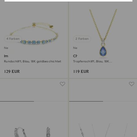
4 Farben
2 Farben
Neu
Neu
Imber Armband
Chroma Anhänger
Rundschliff, Blau, 18K goldbeschichtet
Tropfenschliff, Blau, 18K
goldbeschichtet
129 EUR
119 EUR