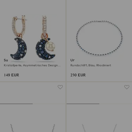
Sublima Drop-Ohrhänger
Una Angelic Halskette
Kristallperle, Asymmetrisches Design,
Rundschliff, Blau, Rhodiniert
Mond, Mehrfarbig, 18K
Roségoldbeschichtet
149 EUR
230 EUR