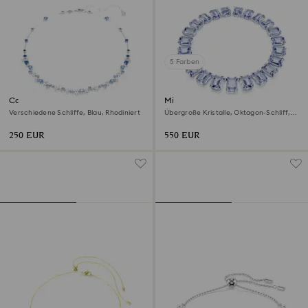
5 Farben
Constella Halskette
Millenia Halskette
Verschiedene Schliffe, Blau, Rhodiniert
Übergroße Kristalle, Oktagon-Schliff,
Blau, Rhodiniert
250 EUR
550 EUR