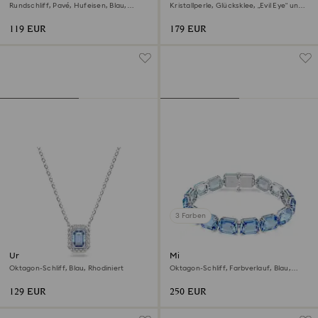
Rundschliff, Pavé, Hufeisen, Blau,
Kristallperle, Glücksklee, „Evil Eye“ und
Rhodiniert
Hufeisen, Blau, 18K Goldbeschichtet
119 EUR
179 EUR
3 Farben
Una Halskette
Millenia Armband
Oktagon-Schliff, Blau, Rhodiniert
Oktagon-Schliff, Farbverlauf, Blau,
Rhodiniert
129 EUR
250 EUR