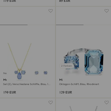
119 EUR
89 EUR
2 Farben
Neu
Mesmera Set
Millenia Offener Ring
Set (2), Verschiedene Schliffe, Blau, 18K
Oktagon-Schliff, Blau, Rhodiniert
goldbeschichtet
159 EUR
129 EUR