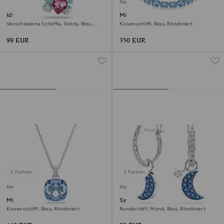
Neu
Idyllia Charm
Millenia Halskette
Verschiedene Schliffe, Teddy, Blau,
Kissenschliff, Blau, Rhodiniert
Rhodiniert
99 EUR
350 EUR
2 Farben
2 Farben
Neu
Neu
Millenia Anhänger
Symbolica Drop-Ohrhänger
Kissenschliff, Blau, Rhodiniert
Rundschliff, Mond, Blau, Rhodiniert