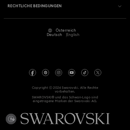
Retouren und Umtausch
Rhodinierter Schmuck
RECHTLICHE BEDINGUNGEN
Stellen & Karriere
Reparaturstatus
Nutzungsbedingungen
Roségoldfarben beschichteter Schmuck
Alumni Community
Österreich
Kontakt
AGB
Deutsch
English
Blumenschmuck mit Kristallen
Evil-Eye-Schmuck
Für Geschäftskunden
Größe berechnen
Datenschutz
Kleeblatt Schmuck & Charms mit Kristallen
Sitemap
Store-Finder
Impressum
Swarovski Created Diamonds
Mondschmuck mit Kristallen
Muschelschmuck
Termin buchen
REACH-Informationen
Kristallwelten
Schleifenschmuck mit Kristallen
Copyright ⓒ 2026 Swarovski. Alle Rechte
Erklärung zur Barrierefreiheit
vorbehalten.
Code of Conduct & Policies
SWAROVSKI® und das Schwan-Logo sind
Schmetterlingsschmuck mit Kristallen
eingetragene Marken der Swarovski AG.
Einwilligungserklärung zum Datenschutz
Schmuck für Silvester
Vertrag widerrufen