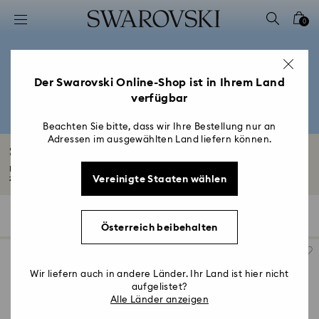
Liste Tastaturkürzel
0
0 - Header
1 - Hauptinhalt
2 - Footer
Der Swarovski Online-Shop ist in Ihrem Land
verfügbar
3 - Filter
4 - Suchergebnisse
Beachten Sie bitte, dass wir Ihre Bestellung nur an
Adressen im ausgewählten Land liefern können.
Schmuck mit blauen Kristallen
Entdecken Sie die Schönheit von blauem Schmuck mit Kreationen, die
Vereinigte Staaten wählen
zugleich...
Mehr lesen
61 Ergebnisse
Filter
Sortieren
Filter
Sortieren
Österreich beibehalten
Wir liefern auch in andere Länder. Ihr Land ist hier nicht
aufgelistet?
Alle Länder anzeigen