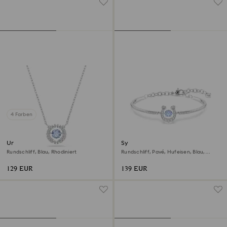
4 Farben
Una Halskette
Symbolica Armreif
Rundschliff, Blau, Rhodiniert
Rundschliff, Pavé, Hufeisen, Blau,
Rhodiniert
129 EUR
139 EUR