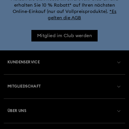
erhalten Sie 10 % Rabatt* auf Ihren nächsten
Silber- und goldfarbener Schmuck, Ohrringe, Armbänder und
Online-Einkauf (nur auf Vollpreisprodukte).
*Es
Halsketten
gelten die AGB
Weiß- und gelbgoldfarbene Ringe, Ohrringe und Halsketten
Mitglied im Club werden
Geburtssteinschmuck | Swarovski
Edelstahlschmuck
Frühlingsschmuck & Accessoires 2026
KUNDENSERVICE
Geschenke zum 25. Hochzeitstag
Übersicht zum Kundenservice
MITGLIEDSCHAFT
Goldfarben beschichteter Schmuck
Auftragsstatus
Registrieren
Kristallperlenschmuck & Perlenschmucksets
Geschenkkarten-Guthaben
ÜBER UNS
Swarovski Club
Ohrringe, Armbänder und Halsketten in Bicolor
Versand
Über Swarovski
Swarovski Crystal Society (SCS)