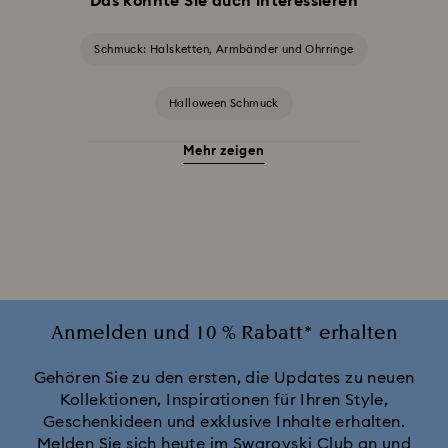
Das könnte Sie auch interessieren
Schmuck: Halsketten, Armbänder und Ohrringe
Halloween Schmuck
Mehr zeigen
Herbst/Winter 2025 Ohrringe, Halsketten & Ringe
Schmuck mit gelben Kristallen
Schmuck mit grünen Kristallen
Schmuck mit rosa Kristallen
Schmuck mit roten Kristallen
Anmelden und 10 % Rabatt* erhalten
Schmuck mit schwarzen Kristallen
Gehören Sie zu den ersten, die Updates zu neuen
Kollektionen, Inspirationen für Ihren Style,
Geschenkideen und exklusive Inhalte erhalten.
Schmuck mit weißen Kristallen
Melden Sie sich heute im Swarovski Club an und