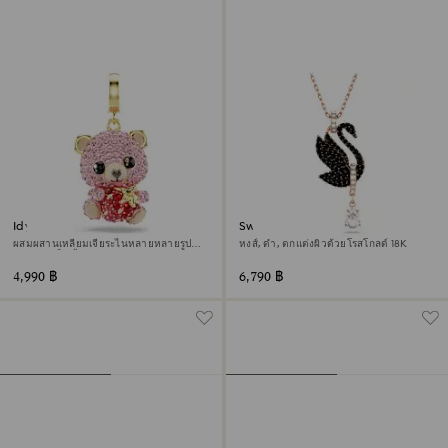
Idyllia จี้ชาร์ม
Swan จี้สร้อยคอ
ผสมผสานเหลี่ยมเจียระไนหลายหลายรูป
หงส์, ดำ, ตกแต่งผิวด้วยโรสโกลด์ 18K
แบบ, หมีเท็ดดี้, สีชมพู, ตกแต่งผิวด้วย
ทองคำ 18K
4,990 ฿
6,790 ฿