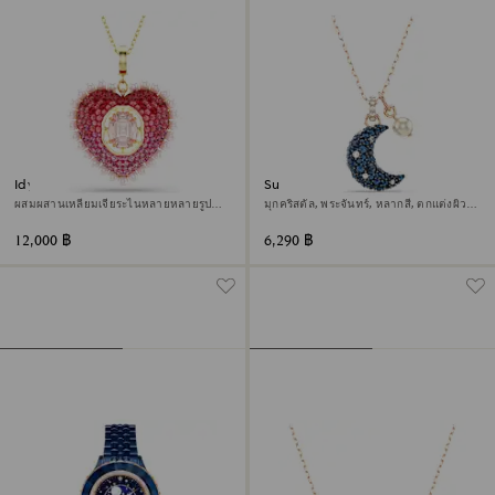
Idyllia จี้สร้อยคอ
Sublima จี้สร้อยคอ
ผสมผสานเหลี่ยมเจียระไนหลายหลายรูป
มุกคริสตัล, พระจันทร์, หลากสี, ตกแต่งผิว
แบบ, หัวใจ, ชมพู, ตกแต่งผิวด้วยทองคำ
ด้วยโรสโกลด์ 18K
18K
12,000 ฿
6,290 ฿