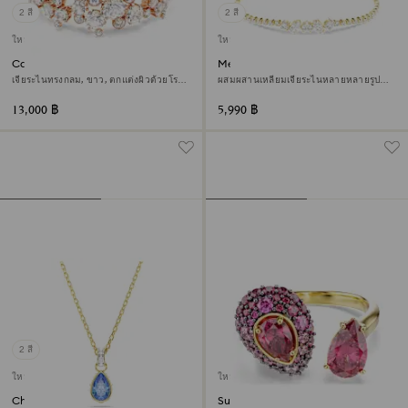
2 สี
2 สี
ใหม่
ใหม่
Constella สร้อยข้อมือ
Mesmera สร้อยข้อมือ
เจียระไนทรงกลม, ขาว, ตกแต่งผิวด้วยโรส
ผสมผสานเหลี่ยมเจียระไนหลายหลายรูป
โกลด์ 18K
แบบ, ขาว, ตกแต่งผิวด้วยทองคำ 18K
13,000 ฿
5,990 ฿
2 สี
ใหม่
ใหม่
Chroma จี้สร้อยคอ
Sublima แหวนค็อกเทล