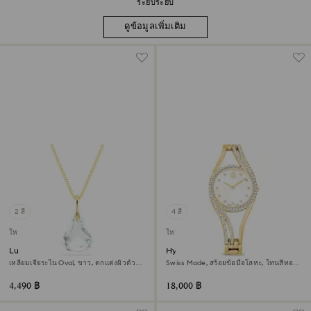
ระยิบระยับ
ดูข้อมูลเพิ่มเติม
2 สี
4 สี
ใหม่
ใหม่
Lunar จี้สร้อยคอ
Hyperbola bangle นาฬิกา
เหลี่ยมเจียระไน Oval, ขาว, ตกแต่งผิวด้วย
Swiss Made, สร้อยข้อมือโลหะ, โทนสีทอง,
ทองคำ 18K
เคลือบโทนสีทอง
4,490 ฿
18,000 ฿