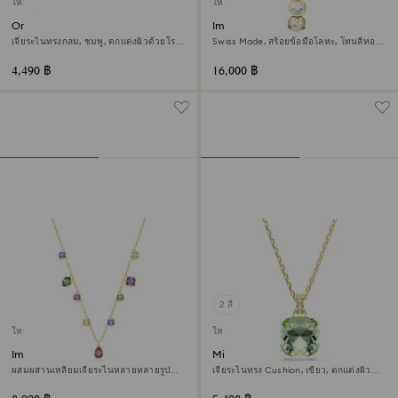
ใหม่
ใหม่
Only สร้อยข้อมือ
Imber oval นาฬิกา
เจียระไนทรงกลม, ชมพู, ตกแต่งผิวด้วยโรส
Swiss Made, สร้อยข้อมือโลหะ, โทนสีทอง,
โกลด์ 18K
เคลือบโทนสีทอง
4,490 ฿
16,000 ฿
2 สี
ใหม่
ใหม่
Imber สร้อยคอ
Millenia จี้สร้อยคอ
ผสมผสานเหลี่ยมเจียระไนหลายหลายรูป
เจียระไนทรง Cushion, เขียว, ตกแต่งผิว
แบบ, หลากสี, ตกแต่งผิวด้วยทองคำ 18K
ด้วยทองคำ 18K