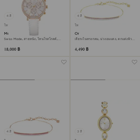
4 สี
4 สี
ใหม่
ใหม่
Matrix tennis chrono นาฬิกา
Only สร้อยข้อมือ
Swiss Made, สายหนัง, โทนโรสโกลด์,
เจียระไนทรงกลม, ม่วงอมแดง, ตกแต่งผิว
เคลือบโทนสีโรสโกลด์
ด้วยทองคำ 18K
18,000 ฿
4,490 ฿
4 สี
3 สี