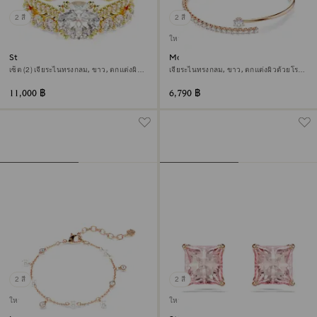
2 สี
2 สี
ใหม่
Stilla แหวน
Matrix กำไล
เซ็ต (2) เจียระไนทรงกลม, ขาว, ตกแต่งผิว
เจียระไนทรงกลม, ขาว, ตกแต่งผิวด้วยโรส
ด้วยทองคำ 18K
โกลด์ 18K
11,000 ฿
6,790 ฿
2 สี
2 สี
ใหม่
ใหม่