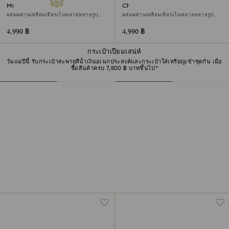
Magic สร้อยข้อมือ
Chroma กำไล
ผสมผสานเหลี่ยมเจียระไนหลายหลายรูป
ผสมผสานเหลี่ยมเจียระไนหลายหลายรูป
แบบ, เกล็ดหิมะ, ขาว, ตกแต่งผิวด้วยทองคำ
แบบ, หลากสี, ตกแต่งผิวด้วยทองคำ 18K
18K
4,990 ฿
4,990 ฿
กระเป๋าเปี่ยมเสน่ห์
วันแม่ปีนี้ รับกระเป๋าสะพายสีน้ำเงินอเนกประสงค์และกระเป๋าใส่เหรียญเข้าชุดกัน เมื่อ
ซื้อสินค้าครบ 7,800 ฿ บาทขึ้นไป*