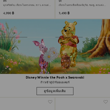
Imber สร้อยข้อมือ
Stilla ต่างหูเม็ดเดี่ยว
มุกคริสตัล, เจียระไนทรงกลม, ขาว, ตกแต่ง
เจียระไนทรงสี่เหลี่ยมจัตุรัส, ชมพู, ตกแต่งผิว
ผิวด้วยโรสโกลด์ 18K
ด้วยโรสโกลด์ 18K
4,990 ฿
3,490 ฿
Disney Winnie the Pooh x Swarovski
ก้าวเข้าสู่ป่าร้อยเอเคอร์
ดูข้อมูลเพิ่มเติม