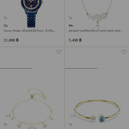
ใหม่
ใหม่
Octea moon นาฬิกา
Mesmera สร้อยคอ
Swiss Made, สร้อยข้อมือโลหะ, น้ำเงิน,
ผสมผสานเหลี่ยมเจียระไนหลายหลายรูป
เคลือบสีฟ้า
แบบ, ขาว, ตกแต่งผิวด้วยโรสโกลด์ 18K
21,000 ฿
5,490 ฿
2 สี
2 สี
ใหม่
ใหม่