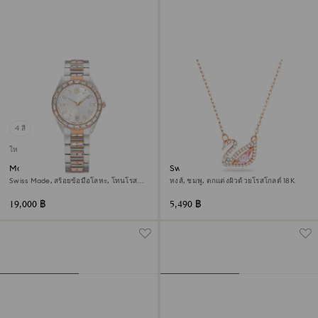
4 สี
ใหม่
Matrix date นาฬิกา
Swan สร้อยคอ
Swiss Made, สร้อยข้อมือโลหะ, โทนโรส
หงส์, ชมพู, ตกแต่งผิวด้วยโรสโกลด์ 18K
โกลด์, เคลือบโลหะหลากชนิด
19,000 ฿
5,490 ฿