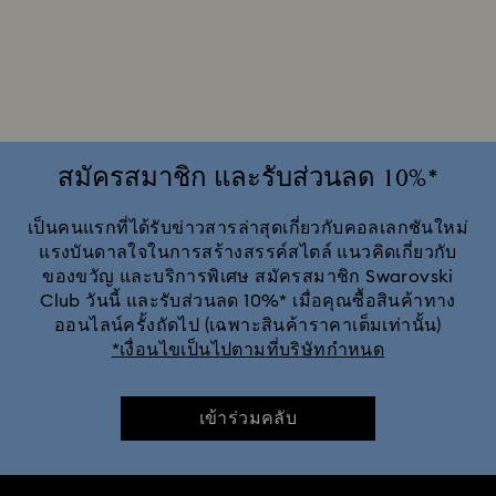
Disney Classics คอลเลกชัน
Mickey Mouse คอลเลกชันชิ้นงานตั้งโชว์และเครื่องประดับ
Minnie Mouse คอลเลกชันชิ้นงานตั้งโชว์และเครื่องประดับ
สมัครสมาชิก และรับส่วนลด 10%*
Sublima Collection
Swarovski Classica
เป็นคนแรกที่ได้รับข่าวสารล่าสุดเกี่ยวกับคอลเลกชันใหม่
แรงบันดาลใจในการสร้างสรรค์สไตล์ แนวคิดเกี่ยวกับ
ของขวัญ และบริการพิเศษ สมัครสมาชิก Swarovski
Symbolica Collection
Una Angelic Collection
Club วันนี้ และรับส่วนลด 10%* เมื่อคุณซื้อสินค้าทาง
ออนไลน์ครั้งถัดไป (เฉพาะสินค้าราคาเต็มเท่านั้น)
ของขวัญครบรอบแต่งงาน 20 ปี
คอลเลกชัน Chroma
*เงื่อนไขเป็นไปตามที่บริษัทกำหนด
คอลเลกชัน Constella
คอลเลกชัน Curiosa
เข้าร่วมคลับ
คอลเลกชัน Dextera
คอลเลกชัน Dulcis