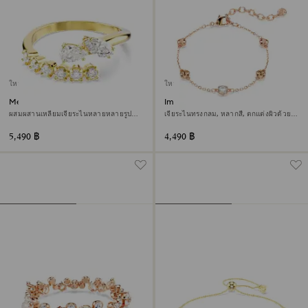
ใหม่
ใหม่
Mesmera แหวนเปิด
Imber สร้อยข้อมือ
ผสมผสานเหลี่ยมเจียระไนหลายหลายรูป
เจียระไนทรงกลม, หลากสี, ตกแต่งผิวด้วย
แบบ, ขาว, ตกแต่งผิวด้วยทองคำ 18K
โรสโกลด์ 18K
5,490 ฿
4,490 ฿