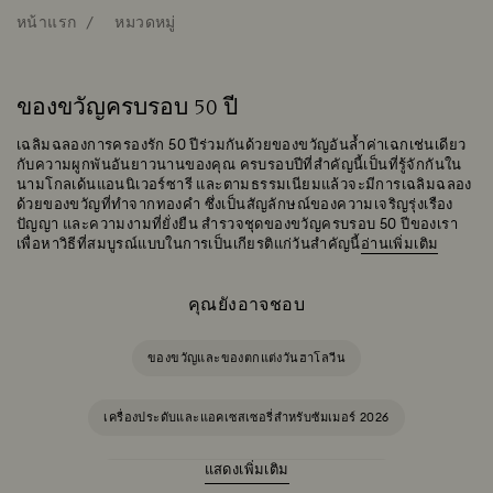
หน้าแรก
หมวดหมู่
ของขวัญครบรอบ 50 ปี
เฉลิมฉลองการครองรัก 50 ปีร่วมกันด้วยของขวัญอันล้ำค่าเฉกเช่นเดียว
กับความผูกพันอันยาวนานของคุณ ครบรอบปีที่สำคัญนี้เป็นที่รู้จักกันใน
นามโกลเด้นแอนนิเวอร์ซารี และตามธรรมเนียมแล้วจะมีการเฉลิมฉลอง
ด้วยของขวัญที่ทำจากทองคำ ซึ่งเป็นสัญลักษณ์ของความเจริญรุ่งเรือง
ปัญญา และความงามที่ยั่งยืน สำรวจชุดของขวัญครบรอบ 50 ปีของเรา
เพื่อหาวิธีที่สมบูรณ์แบบในการเป็นเกียรติแก่วันสำคัญนี้
อ่านเพิ่มเติม
คุณยังอาจชอบ
ของขวัญและของตกแต่งวันฮาโลวีน
เครื่องประดับและแอคเซสเซอรี่สำหรับซัมเมอร์ 2026
แสดงเพิ่มเติม
Ariana Grande x Swarovski คอลเลกชันแคปซูล