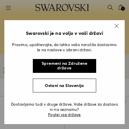
Seznam tipk za dostop
0
0 - Glava
1 - Glavna vsebina
2 - Noga
Swarovski je na voljo v vaši državi
3 - filter
Prosimo, upoštevajte, da lahko vaša naročila dostavimo
le na naslove v izbrani državi.
4 - Rezultati iskanja
Nakit z rumenimi kristali
Spremeni na Združene
države
Izžarevajte toplino in pozitivnost z našim izborom nakita z rumenimi kristali...
Preberite več
Ostani na Slovenija
8 Rezultati
Filters
Razvrsti po
Filters
Razvrsti
po
Dostavljamo tudi v druge države. Vaše države za dostavo
ni na seznamu?
Poglej vse države