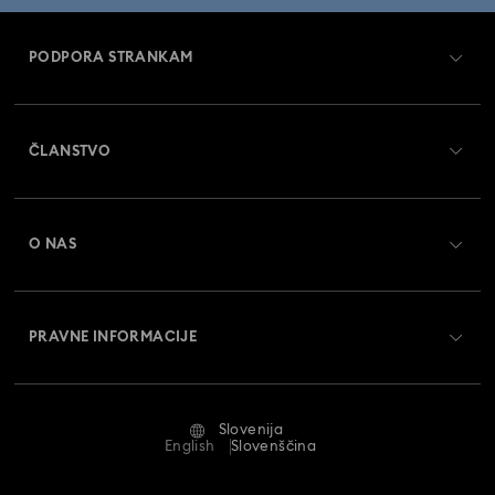
Nakit s prevleko iz rodija
Nakit v barvi rožnatega zlata
PODPORA STRANKAM
Nakit v zlatih odtenkih
Pregled službe za pomoč strankam
Pomladni nakit in modni dodatki 2026
ČLANSTVO
Status naročila
Uhani, zapestnice in ogrlice iz mešanih kovin
Register
Darilna kartica - Stanje
O NAS
Swarovski Crystal Society (SCS)
Nakit Evil Eye
Nakit in obeski z deteljico s kristali
Dostava
O družbi Swarovski
Nakit s cvetlicami s kristali
Nakit s pentljo s kristali
Vračila in zamenjava
PRAVNE INFORMACIJE
Zaposlitev in kariera
Nakit z luno s kristali
Nakit z metuljem s kristali
Stanje popravila
Pogoji uporabe
Alumni Community
Slovenija
Stik z nami
Nakit za silvestrovo
Pogoji
English
Slovenščina
Za profesionalce
Vodnik po velikostih