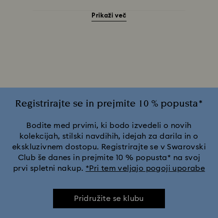
Prikaži več
Nakit z rdečimi kristali
Nakit z rožnatimi kristali
Nakit z zelenimi kristali
Nakit za noč čarovnic
Posrebren in pozlačen nakit, uhani, zapestnice in ogrlice
Prstani, uhani in ogrlice s prevleko v odtenku belega in rumenega
Registrirajte se in prejmite 10 % popusta*
zlata
Uhani, ogrlice in prstani za jesen-zimo 2025
Bodite med prvimi, ki bodo izvedeli o novih
kolekcijah, stilski navdihih, idejah za darila in o
ekskluzivnem dostopu. Registrirajte se v Swarovski
Nakit z rojstnimi kamni | Swarovski Birthstone
Club še danes in prejmite 10 % popusta* na svoj
prvi spletni nakup.
*Pri tem veljajo pogoji uporabe
Darila za 25. obletnico poroke
Nakit iz nerjavnega jekla
Pridružite se klubu
Nakit s kristalnimi biseri in kompleti nakita z biseri