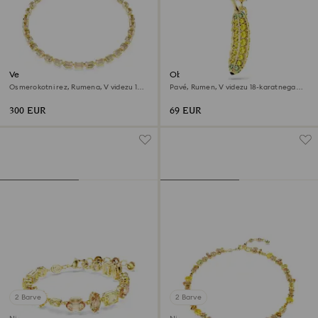
Verižica Millenia
Obesek Minions Banana
Osmerokotni rez, Rumena, V videzu 18-
Pavé, Rumen, V videzu 18-karatnega
karatnega zlata
zlata
300 EUR
69 EUR
2 Barve
2 Barve