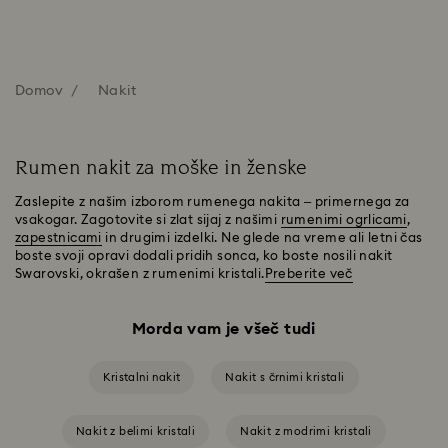
Domov
Nakit
Rumen nakit za moške in ženske
Zaslepite z našim izborom rumenega nakita – primernega za
vsakogar. Zagotovite si zlat sijaj z našimi
rumenimi ogrlicami
,
zapestnicami
in drugimi izdelki. Ne glede na vreme ali letni čas
boste svoji opravi dodali pridih sonca, ko boste nosili nakit
Swarovski, okrašen z rumenimi kristali.
Preberite več
Morda vam je všeč tudi
Kristalni nakit
Nakit s črnimi kristali
Nakit z belimi kristali
Nakit z modrimi kristali