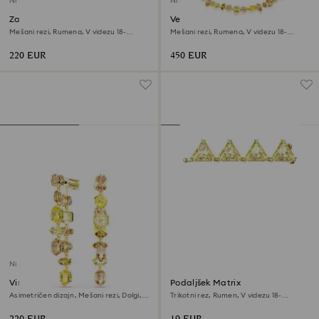
Ni na zalogi
Ni na zalogi
Zapestnica Gema
Verižica Gema
Mešani rezi, Rumena, V videzu 18-
Mešani rezi, Rumena, V videzu 18-
karatnega zlata
karatnega zlata
220 EUR
450 EUR
Ni na zalogi
Viseči uhani Gema
Podaljšek Matrix
Asimetričen dizajn, Mešani rezi, Dolgi,
Trikotni rez, Rumen, V videzu 18-
Rumeni, V videzu 18-karatnega zlata
karatnega zlata