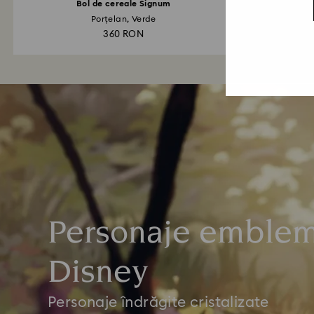
Bol de cereale Signum
Ceașcă 
Porțelan, Verde
360 RON
Personaje emblem
Disney
Personaje îndrăgite cristalizate