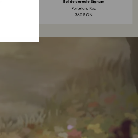
um
Bol de cereale Signum
Porțelan, Roz
360 RON