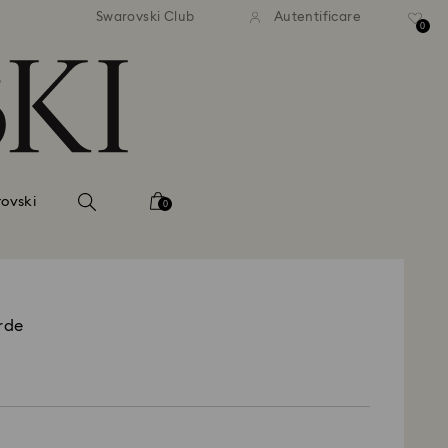
ratuită la comenzi de peste 500
Livrare gratuită la comenzi de
Swarovski Club
Autentificare
RON
RON
0
ovski
0
rde