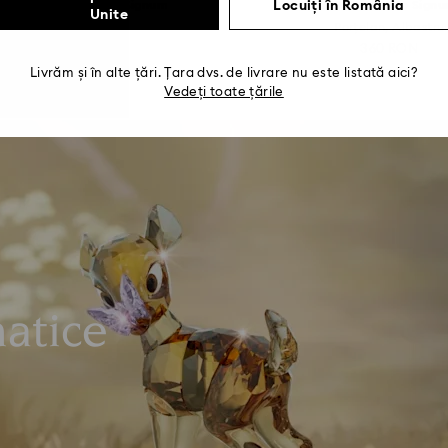
Locuiți în România
de cafea cu farfurie Signum
Bol de cereale Sign
Unite
Porțelan...
Porțelan, Albastru
600 RON
360 RON
Livrăm și în alte țări. Țara dvs. de livrare nu este listată aici?
Vedeți toate țările
atice