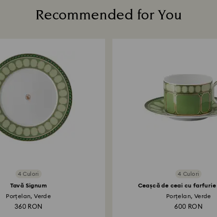
Recommended for You
Cât timp durează 
După primirea colet
o notificare prin 
rambursării va dep
dura până la 3-7 z
aceeași metodă de 
proces de retur ș
la data expedierii 
4 Culori
4 Culori
Tavă Signum
Ceașcă de ceai cu farfuri
Porțelan, Verde
Porțelan, Verde
360 RON
600 RON