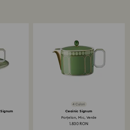
procesarea retururilor?
ului returnat de dvs., îl vom înregistra și veți primi
e-mail odată ce returul a fost procesat. Transmiterea
inde de normele instituției dvs. financiare și poate
ile lucrătoare pentru ca suma să fie creditată prin
plată folosită la plasarea comenzii. Întregul
i rambursare poate dura până la 3-4 săptămâni de
prin poștă.
4 Culori
e Signum
Ceainic Signum
Porțelan, Mic, Verde
1.830 RON