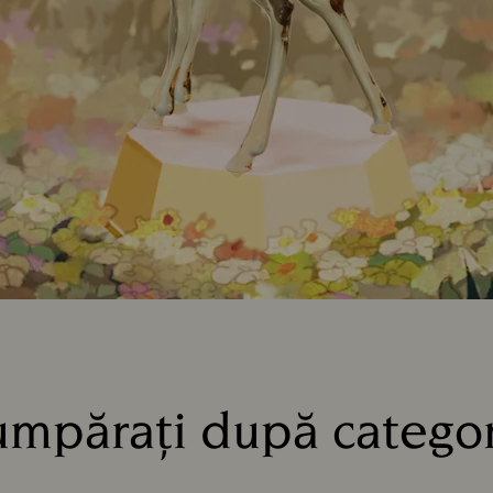
mpărați după catego
Title: