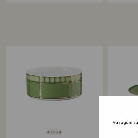
Vă rugăm să 
4 Culori