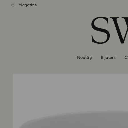
ratuită la comenzi de peste 500
Livrare gratuită la comenzi de
Magazine
Accesskeys list
RON
RON
0 - Antet
1 - Conținut principal
2 - Subsol
Noutăți
Bijuterii
C