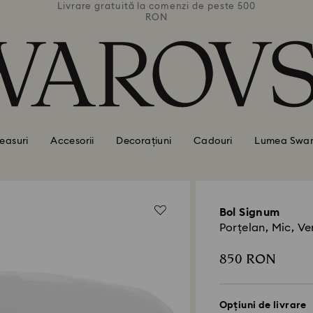
 peste 500
Livrare gratuită la comenzi de peste 500
Livrare g
RON
easuri
Accesorii
Decorațiuni
Cadouri
Lumea Swar
Bol Signum
Porțelan, Mic, Ve
850 RON
Opțiuni de livrare