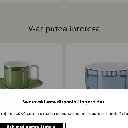
V-ar putea interesa
Swarovski este disponibil în țara dvs.
rețineți că vă putem expedia comanda numai la adrese situate în ța
4 Culori
Schimbă pentru Statele