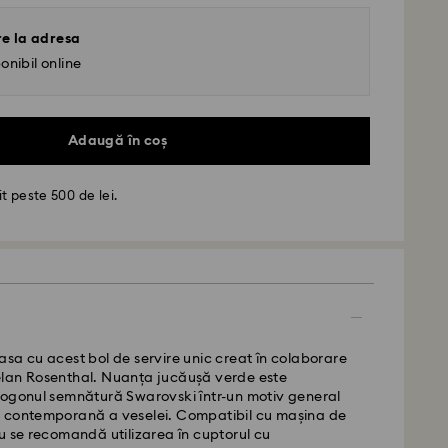
re la adresa
onibil online
Adaugă în coș
t peste 500 de lei.
- GLS
de luni până vineri până la ora 10:00 CET vor fi
iate în aceeași zi lucrătoare.
standard: 4 zile lucrătoare după procesare și
sa cu acest bol de servire unic creat în colaborare
ere standard: RON 30
lan Rosenthal. Nuanța jucăușă verde este
gratuită peste: RON 500
togonul semnătură Swarovski într-un motiv general
 contemporană a veselei. Compatibil cu mașina de
edEx
u se recomandă utilizarea în cuptorul cu