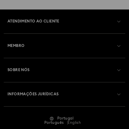
ATENDIMENTO AO CLIENTE
Visão Geral de Atendimento ao Cliente
MEMBRO
Estado da encomenda
Efetuar registo
Saldo de cartão presente
SOBRE NÓS
Swarovski Club
Envios
Sobre a Swarovski
Swarovski Crystal Society (SCS)
Devoluções e Troca
INFORMAÇÕES JURÍDICAS
Oportunidades e Carreira
Estado Da Reparação
Termos de Utilização
Alumni Community
Portugal
Contacte-nos
Termos e Condições
Português
English
Para profissionais