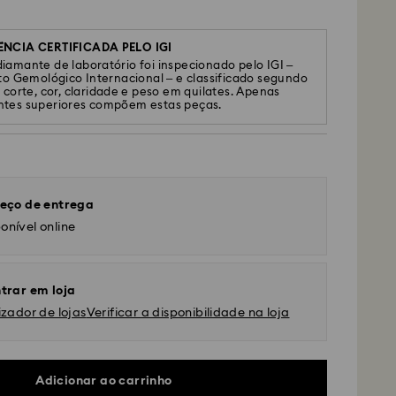
ÊNCIA CERTIFICADA PELO IGI
iamante de laboratório foi inspecionado pelo IGI –
uto Gemológico Internacional – e classificado segundo
: corte, cor, claridade e peso em quilates. Apenas
tes superiores compõem estas peças.
eço de entrega
onível online
trar em loja
izador de lojas
Verificar a disponibilidade na loja
Adicionar ao carrinho