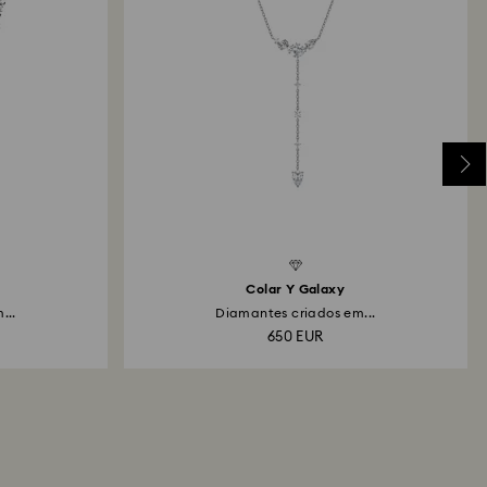
Created Diamonds
Created D
Colar Y Galaxy
...
Diamantes criados em...
650 EUR