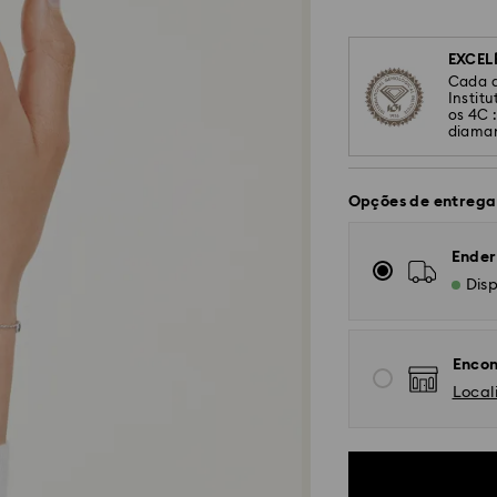
EXCEL
Cada d
Instit
os 4C 
diaman
Opções de entrega
Ender
Disp
Encon
Local