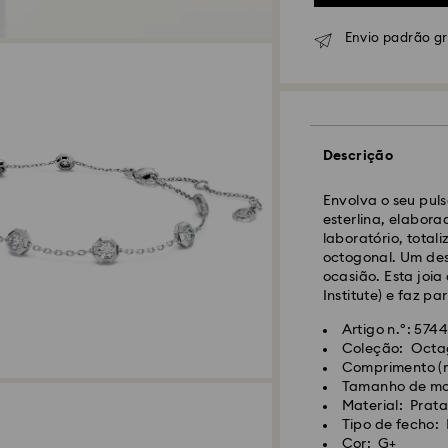
Envio padrão g
Descrição
Envio Normal - GL
Envolva o seu puls
esterlina, elabor
laboratório, total
As encomendas rea
octogonal. Um des
CET serão processa
ocasião. Esta joia
Prazo de envio nor
Institute) e faz p
10 dias para Made
Custo de envio no
Artigo n.º: 574
Envio normal grat
Coleção: Octa
Comprimento (mí
Tamanho de mot
Envio Expresso -
F
Material: Prata
As suas joias Swa
Tipo de fecho:
alguns passos simp
Cor: G+