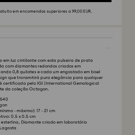
ratuito em encomendas superiores a 99,00 EUR.
S ou FedEx
o em luz cintilante com esta pulseira de prata
ada com diamantes redondos criados em
izando 0,8 quilates e cada um engastado em bisel
lizadas de segunda a sexta-feira até às 10:00
ign que transmitirá pura elegância para qualquer
das e enviadas no dia útil seguinte.
 é certificada pelo IGI (International Gemological
mal: 4-5 dias úteis após processamento e envio. (7-
arte da coleção Octagon.
ira e Açores)
rmal: EUR 6,50
4540
uito para encomendas superiores a: EUR 99
gon
nimo - máximo): 17 - 21 cm
ivo: 0.5 x 0.5 cm
edEx
 esterlina, Diamante criado em laboratório
rovski Created Diamonds são preciosas. Seguindo
 Lagosta
les, pode manter o seu brilho excecional.