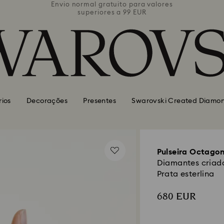
valores
Envio normal gratuito para valores
Envio 
superiores a 99 EUR
rios
Decorações
Presentes
Swarovski Created Diamo
Pulseira Octago
Diamantes criado
Prata esterlina
680 EUR