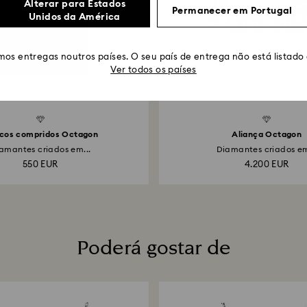
Alterar para Estados
Permanecer em Portugal
Unidos da América
os entregas noutros países. O seu país de entrega não está listado
Ver todos os países
ncos compridos Octagon
Aliança Octagon
amantes criados em...
Diamantes criados em
550 EUR
4.200 EUR
Poderá gostar de