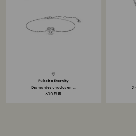
d Diamonds
Created Diamonds
Pulseira Eternity
Diamantes criados em...
Di
600 EUR