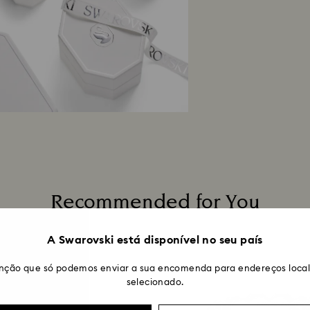
um e‑mail a confi
Ler mais
do reembolso depe
cliente e a devolu
úteis, através do
encomenda. O pro
demorar entre 3 e
Recommended for You
A Swarovski está disponível no seu país
nção que só podemos enviar a sua encomenda para endereços locali
selecionado.