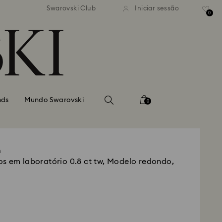
normal gratuito para valores
Envio normal gratuito para 
Swarovski Club
Iniciar sessão
superiores a 99 EUR
superiores a 99 EUR
0
nds
Mundo Swarovski
0
n
s em laboratório 0.8 ct tw, Modelo redondo,