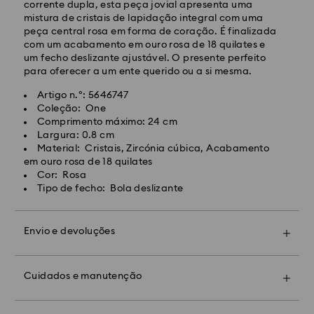
Envio normal gratuito para encomendas superiores a:
corrente dupla, esta peça jovial apresenta uma
EUR 99
mistura de cristais de lapidação integral com uma
peça central rosa em forma de coração. É finalizada
com um acabamento em ouro rosa de 18 quilates e
Envio Expresso -
FedEx
um fecho deslizante ajustável. O presente perfeito
para oferecer a um ente querido ou a si mesma.
As encomendas realizadas de segunda a sexta-feira
Artigo n.º: 5646747
até às 14:30 CET serão processadas e enviadas no
Coleção: One
dia útil seguinte.
Comprimento máximo: 24 cm
Prazo de envio expresso: 1 a 2 dias úteis após
Largura: 0.8 cm
processamento e envio.
Material: Cristais, Zircónia cúbica, Acabamento
Custo de envio expresso: EUR 19
em ouro rosa de 18 quilates
Cor: Rosa
Tipo de fecho: Bola deslizante
Infelizmente, a Swarovski não pode efetuar entregas
em caixas postais e endereços de APO/FPO neste
momento.
Envio e devoluções
Torne o seu presente ainda mais especial
Para produtos Crystal Myriad, Licensed-in e Creators
adicionando um embrulho premium com a marca e
Lab, observe que pode levar até 2 semanas antes
um laço colorido. Também pode incluir uma
Cuidados e manutenção
que o pacote seja enviado e você será notificado por
mensagem personalizada.
Contacte a loja Swarovski mais perto de si para
e-mail.
agendar uma marcação e descubra o excecional
Note:
savoir-faire da Swarovski. Veja como as nossas