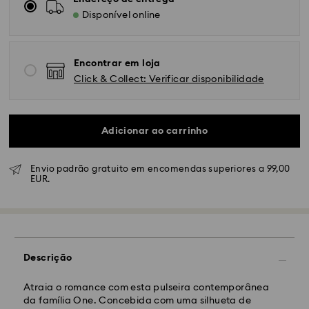
Disponível online
Encontrar em loja
Click & Collect: Verificar disponibilidade
Adicionar ao carrinho
Envio padrão gratuito em encomendas superiores a 99,00
EUR.
Envio Normal - GLS ou FedEx
As encomendas realizadas de segunda a sexta-feira
até às 10:00 CET serão processadas e enviadas no
dia útil seguinte.
Descrição
Prazo de envio normal: 4-5 dias úteis após
processamento e envio. (7-10 dias para Madeira e
Açores)
Atraia o romance com esta pulseira contemporânea
Custo de envio normal: EUR 6,50
da família One. Concebida com uma silhueta de