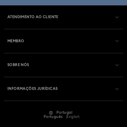
ATENDIMENTO AO CLIENTE
Visão Geral de Atendimento ao Cliente
MEMBRO
Estado da encomenda
Efetuar registo
Saldo de cartão presente
SOBRE NÓS
Swarovski Club
Envios
Sobre a Swarovski
Swarovski Crystal Society (SCS)
Devoluções e Troca
INFORMAÇÕES JURÍDICAS
Oportunidades e Carreira
Estado Da Reparação
Termos de Utilização
Alumni Community
Portugal
Contacte-nos
Termos e Condições
Português
English
Para profissionais