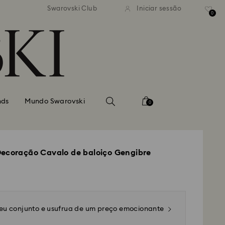
normal gratuito para valores
Envio normal gratuito para 
Swarovski Club
Iniciar sessão
superiores a 99 EUR
superiores a 99 EUR
0
nds
Mundo Swarovski
0
Decoração Cavalo de baloiço Gengibre
seu conjunto e usufrua de um preço emocionante