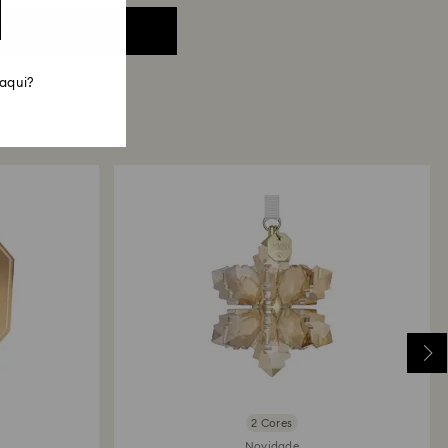
nto ao carrinho
 aqui?
2 Cores
Novidade