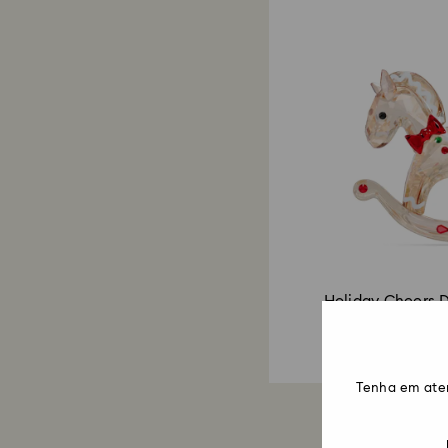
Holiday Cheers 
de baloiço Gengi
94 EUR
99 EUR
Tenha em ate