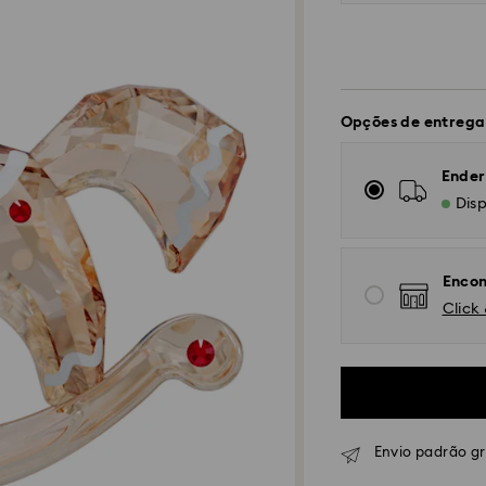
Opções de entrega
Ender
Disp
Encon
Click 
Envio padrão g