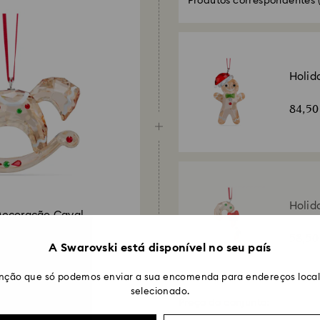
demorar entre 3 e
Produtos correspondentes
(
Holid
Decor
84,5
gengi
Holid
Decoração Cavalo
Decor
bre
58,5
Gengi
A Swarovski está disponível no seu país
nção que só podemos enviar a sua encomenda para endereços locali
selecionado.
Preço do conjunto: