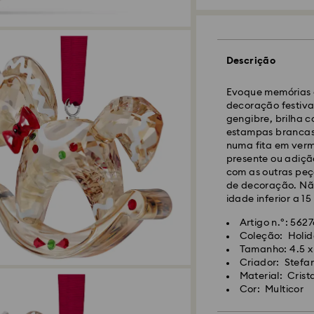
Descrição
Envio Normal - GL
Evoque memórias d
As encomendas rea
decoração festiva
CET serão processa
gengibre, brilha 
Prazo de envio nor
estampas brancas 
10 dias para Made
numa fita em verm
Custo de envio no
presente ou adiç
Envio normal grat
com as outras peç
de decoração. Nã
idade inferior a 15
Envio Expresso -
F
Artigo n.º: 562
Coleção: Holid
As encomendas rea
Tamanho: 4.5 x 
CET serão processa
Criador: Stefa
Prazo de envio exp
Material: Crista
Custo de envio ex
Cor: Multicor