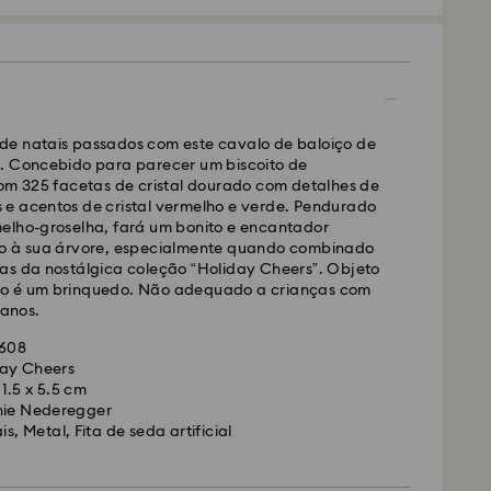
S ou FedEx
e natais passados com este cavalo de baloiço de
lizadas de segunda a sexta-feira até às 10:00
. Concebido para parecer um biscoito de
das e enviadas no dia útil seguinte.
com 325 facetas de cristal dourado com detalhes de
mal: 4-5 dias úteis após processamento e envio. (7-
e acentos de cristal vermelho e verde. Pendurado
ira e Açores)
elho-groselha, fará um bonito e encantador
rmal: EUR 6,50
ão à sua árvore, especialmente quando combinado
uito para encomendas superiores a: EUR 99
as da nostálgica coleção “Holiday Cheers”. Objeto
o é um brinquedo. Não adequado a crianças com
 anos.
edEx
7608
ay Cheers
lizadas de segunda a sexta-feira até às 14:30
1.5 x 5.5 cm
das e enviadas no dia útil seguinte.
nie Nederegger
resso: 1 a 2 dias úteis após processamento e envio.
is, Metal, Fita de seda artificial
presso: EUR 19