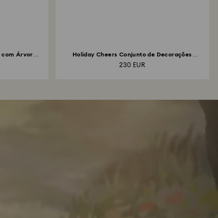
a com Árvore
Holiday Cheers Conjunto de Decorações
Bonecos...
230 EUR