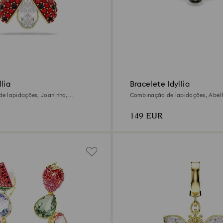
lia
Bracelete Idyllia
e lapidações, Joaninha,
Combinação de lapidações, Abelha
abamento em ouro de 18 quilates
Acabamento em ouro de 18 quilat
149 EUR