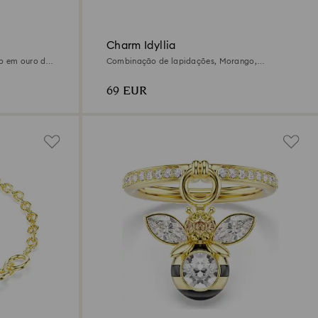
Charm Idyllia
to em ouro de
Combinação de lapidações, Morango,
Vermelho, Acabamento em ouro de 18 quilates
69 EUR