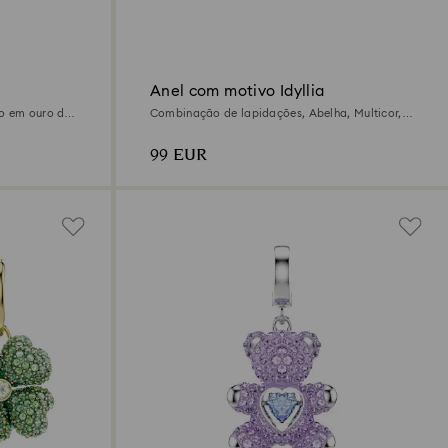
Anel com motivo Idyllia
to em ouro de
Combinação de lapidações, Abelha, Multicor,
Acabamento em ouro de 18 quilates
99 EUR