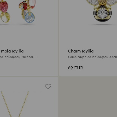
 mola Idyllia
Charm Idyllia
 lapidações, Multicor,
Combinação de lapidações, Abelha
m ouro de 18 quilates
Acabamento em ouro de 18 quilat
69 EUR