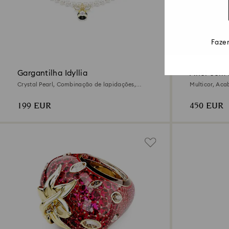
Fazem
Gargantilha Idyllia
Anel com m
Crystal Pearl, Combinação de lapidações,
Multicor, Aca
Abelha, Branca, Acabamento em ouro de 18
quilates
199 EUR
450 EUR