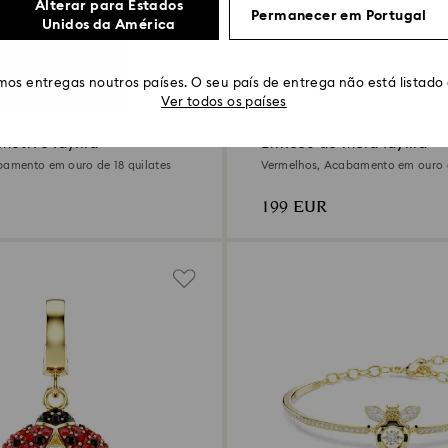
Alterar para Estados
Permanecer em Portugal
Unidos da América
os entregas noutros países. O seu país de entrega não está listado
Ver todos os países
otivo Idyllia
Brincos de mola Idyllia
bamento em ouro de 18 quilates
Vermelhos, Acabamento em ouro d
199 EUR