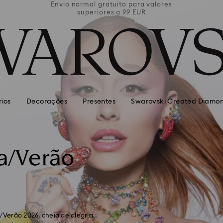
valores
Envio normal gratuito para valores
Envio 
superiores a 99 EUR
rios
Decorações
Presentes
Swarovski Created Diamo
a/Verão
Verão 2026, cheia de alegria.