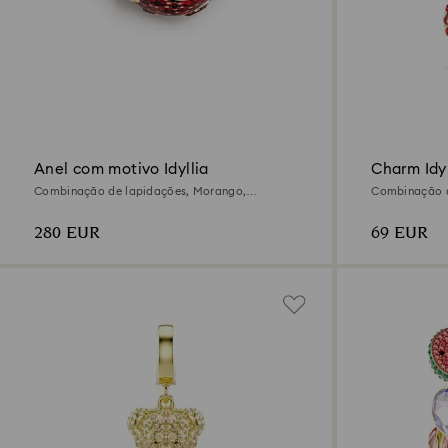
Anel com motivo Idyllia
Charm Idyl
Combinação de lapidações, Morango,
Combinação d
Vermelho, Acabamento em ouro de 18 quilates
Vermelho, Ac
280 EUR
69 EUR