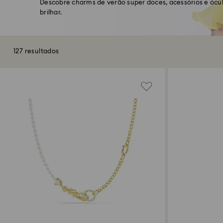
Descobre charms de verão super doces, acessórios e ócul
brilhar.
127 resultados