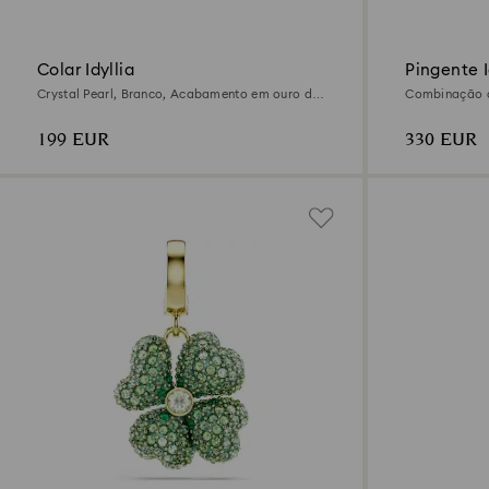
Colar Idyllia
Pingente I
Crystal Pearl, Branco, Acabamento em ouro de
Combinação d
18 quilates
Vermelho, Ac
199 EUR
330 EUR