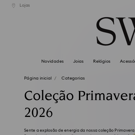
normal gratuito para valores
Envio normal gratuito para 
Lojas
Accesskeys list
superiores a 99 EUR
superiores a 99 EUR
0 - Cabeçalho
1 - Conteúdo principal
2 - Rodapé
3 – Filtrar
4 – Resultados da pesquisa
Novidades
Joias
Relógios
Acessó
Página inicial
Categorias
Coleção Primaver
2026
Sente a explosão de energia da nossa coleção Primavera/