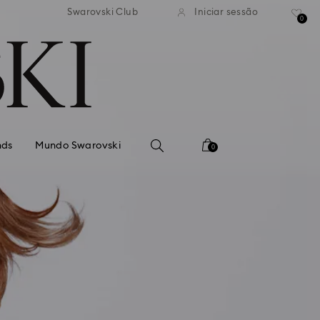
normal gratuito para valores
Envio normal gratuito para 
Swarovski Club
Iniciar sessão
superiores a 99 EUR
superiores a 99 EUR
0
nds
Mundo Swarovski
0