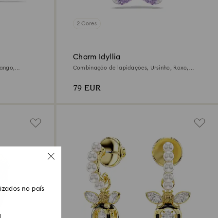
2 Cores
Charm Idyllia
rango,
Combinação de lapidações, Ursinho, Roxo,
18 quilates
Lacado a ródio
79 EUR
zados no país