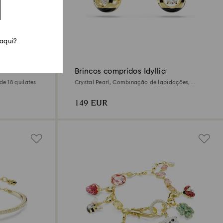
 aqui?
Brincos compridos Idyllia
e 18 quilates
Crystal Pearl, Combinação de lapidações,
Abelha, Multicor, Acabamento em ouro de 18
quilates
149 EUR