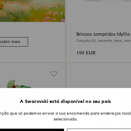
Brincos compridos Idyllia
Conjunto (3), Joaninha, trevo, mo
cobrir mais
Multicor, Acabamento em ouro de 
199 EUR
A Swarovski está disponível no seu país
nção que só podemos enviar a sua encomenda para endereços locali
selecionado.