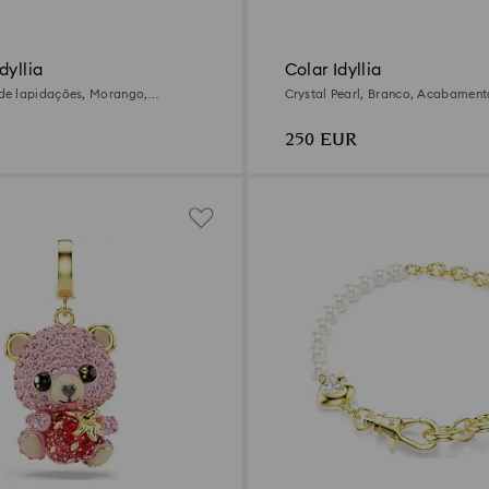
dyllia
Colar Idyllia
e lapidações, Morango,
Crystal Pearl, Branco, Acabamen
abamento em ouro de 18 quilates
18 quilates
250 EUR