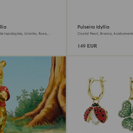
lia
Pulseira Idyllia
e lapidações, Ursinho, Rosa,
Crystal Pearl, Branca, Acabamen
m ouro de 18 quilates
18 quilates
149 EUR