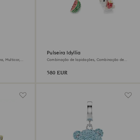
Pulseira Idyllia
, Multicor,
Combinação de lapidações, Combinação de
es
motivos, Multicor, Acabamento em ouro de 18
quilates
580 EUR