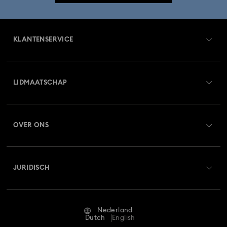
KLANTENSERVICE
Overzicht klantenservice
LIDMAATSCHAP
Orderstatus
Registreren
Saldo van cadeaubon
OVER ONS
Swarovski Club
Verzenden
Over Swarovski
Swarovski Crystal Society (SCS)
Retourneren en ruilen
JURIDISCH
Vacatures & Carrière
Reparatiestatus
Gebruiksvoorwaarden
Alumni Community
Nederland
Neem contact met ons op
Algemene voorwaarden
Dutch
English
Voor professionals