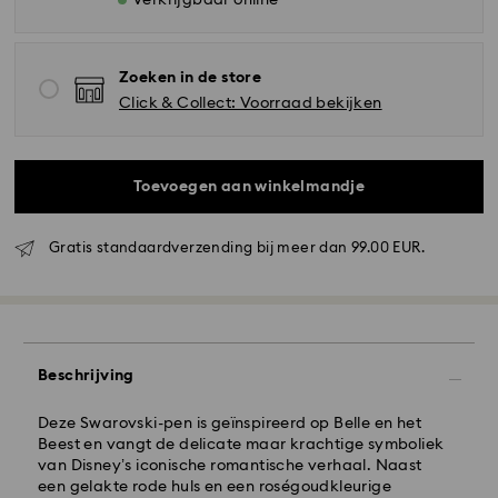
Verkrijgbaar online
Zoeken in de store
Click & Collect: Voorraad bekijken
Toevoegen aan winkelmandje
Gratis standaardverzending bij meer dan 99.00 EUR.
Beschrijving
Standaard verzending - GLS
Deze Swarovski-pen is geïnspireerd op Belle en het
Beest en vangt de delicate maar krachtige symboliek
Bestellingen geplaatst van maandag tot vrijdag voor
van Disney’s iconische romantische verhaal. Naast
10:00 uur CET zullen de dezelfde werkdag worden
een gelakte rode huls en een roségoudkleurige
verwerkt en verzonden.