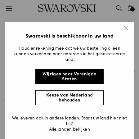
Lijst met toegangscodes
0
0 - Koptekst
1 - Belangrijkste inhoud
2 - Voettekst
Swarovski is beschikbaar in uw land
Houd er rekening mee dat we uw bestelling alleen
kunnen verzenden naar adressen in het geselecteerde
land.
Wijzigen naar Verenigde
Staten
Keuze van Nederland
behouden
We leveren ook in andere landen. Staat uw land hier niet
bij?
Alle landen bekijken