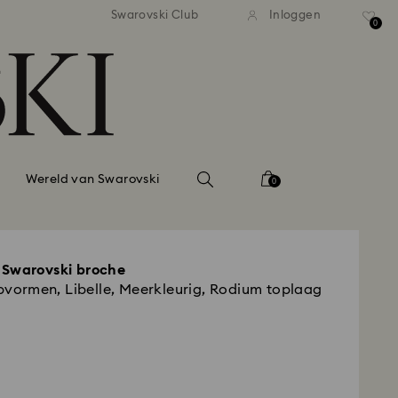
andaardverzending vanaf EUR 99
Gratis standaardverzending va
Swarovski Club
Inloggen
0
Wereld van Swarovski
0
 Swarovski broche
jpvormen, Libelle, Meerkleurig, Rodium toplaag