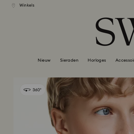
andaardverzending vanaf EUR 99
Gratis standaardverzending va
Winkels
Lijst met toegangscodes
0 - Koptekst
1 - Belangrijkste inhoud
2 - Voettekst
Nieuw
Sieraden
Horloges
Accessoi