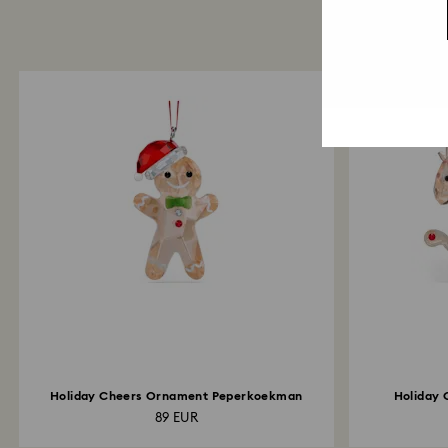
Holiday Cheers Ornament Peperkoekman
Holiday
89 EUR