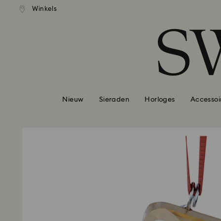
andaardverzending vanaf EUR 99
Gratis standaardverzending va
Winkels
Lijst met toegangscodes
0 - Koptekst
1 - Belangrijkste inhoud
2 - Voettekst
Nieuw
Sieraden
Horloges
Accessoi