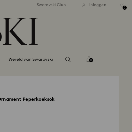
andaardverzending vanaf EUR 99
Gratis standaardverzending va
Swarovski Club
Inloggen
0
Wereld van Swarovski
0
Ornament Peperkoeksok