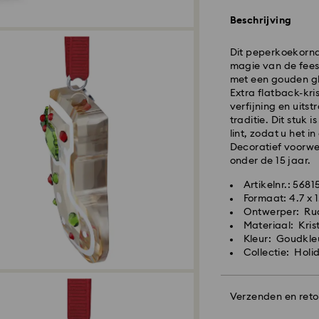
Standaard verzen
Beschrijving
Dit peperkoekorn
Bestellingen gepl
magie van de fees
zullen de dezelfd
met een gouden gl
Standaard verzend
Extra flatback-kri
Standaard verzend
verfijning en uits
Gratis standaard 
traditie. Dit stuk
lint, zodat u het 
Expresslevering - 
Decoratief voorwe
onder de 15 jaar.
Bestellingen die 
Swarovski kristal 
worden geplaatst
Artikelnr.: 5681
zorg moet worden
verzonden.
Formaat: 4.7 x 1
ervoor te zorgen 
Levertijd voor ex
Ontwerper: Ru
periode in de best
verzending.
Materiaal: Kris
Kosten voor expre
Kleur: Goudkle
Sieraden en horlo
Collectie: Holi
Bewaar je sieraden
Swarovski kan mom
om krassen te vo
adressen. Artikel
Vermijd contact m
Verzenden en ret
van de laatste bet
Doe je sieraden a
producten verzorg