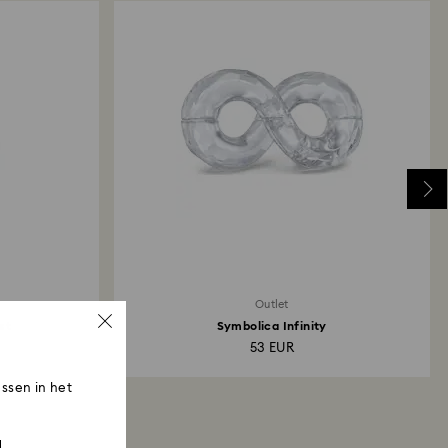
Outlet
st
Symbolica Infinity
53 EUR
ssen in het