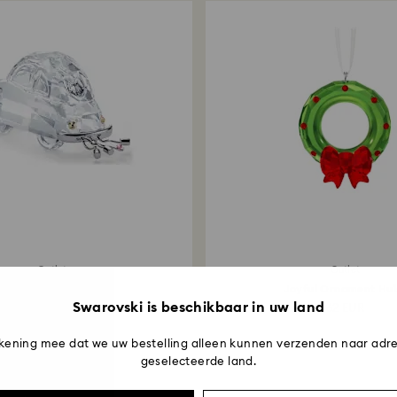
Outlet
Outlet
With Love Trouwauto
Joyful Ornament Hul
Swarovski is beschikbaar in uw land
97 EUR
62 EUR
kening mee dat we uw bestelling alleen kunnen verzenden naar adre
geselecteerde land.