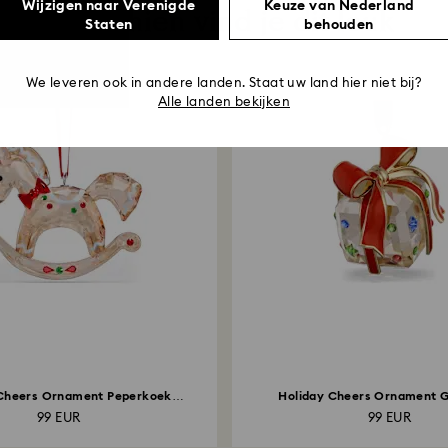
Wijzigen naar Verenigde
Keuze van Nederland
Misschien vind je dit leuk
Staten
behouden
We leveren ook in andere landen. Staat uw land hier niet bij?
Alle landen bekijken
 Cheers Ornament Peperkoek
Holiday Cheers Ornament 
Schommelpaard
99 EUR
99 EUR