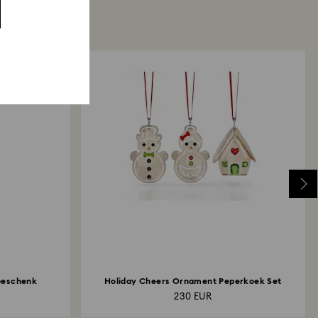
Geschenk
Holiday Cheers Ornament Peperkoek Set
230 EUR