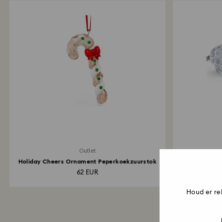
Outlet
Holiday Cheers Ornament Peperkoekzuurstok
62 EUR
Houd er re