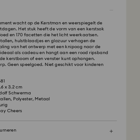
ding - GLS
ament wacht op de Kerstman en weerspiegelt de
aatst van maandag tot vrijdag voor 10:00 uur CET
tdagen. Het stuk heeft de vorm van een kerstsok
e werkdag worden verwerkt en verzonden.
oed en 170 facetten die het licht weerkaatsen.
ing tijd: 2 werkdag na verwerking en verzending
stallen, hulstblaadjes en glazuur verhogen de
ing : EUR 6.95
traling van het ontwerp met een knipoog naar de
verzending bij meer dan EUR 99
 is ideaal als cadeau en hangt aan een rood ripsband
in de kerstboom of een venster kunt ophangen.
FedEx
rp. Geen speelgoed. Niet geschikt voor kinderen
van maandag tot en met vrijdag vóór 14:30 CET
is een delicaat materiaal dat met bijzonder veel
, worden dezelfde werkdag verwerkt en
581
 behandeld. Volg onderstaande adviezen op om
.6 x 3.2 cm
dat je Swarovski product gedurende een langere
presslevering: 1 werkdag na verwerking en
dolf Schwerma
 mogelijke staat blijft en om schade te voorkomen:
tallen, Polyester, Metaal
ssverzending: EUR 17.50
urig
ges:
day Cheers
 in de originele verpakking of in een zacht tasje
enteel niet leveren aan postbussen of APO-/FPO-
orkomen.
en blijven eigendom van Swarovski tot ontvangst
et water.
ourneren
aling.
f voordat je je handen wast, gaat zwemmen en/of
ingsproducten aanbrengt (bijv. parfum, haarlak,