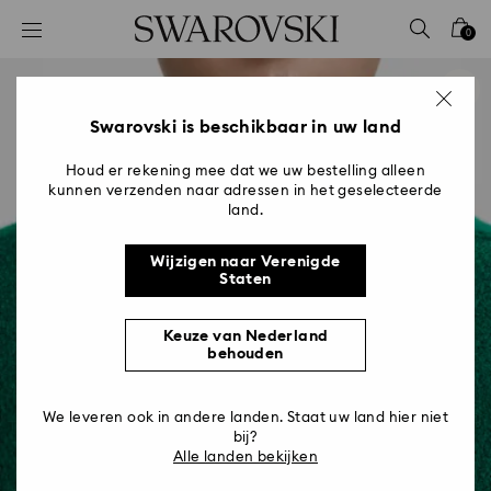
Lijst met toegangscodes
0
0 - Koptekst
1 - Belangrijkste inhoud
2 - Voettekst
Swarovski is beschikbaar in uw land
Houd er rekening mee dat we uw bestelling alleen
kunnen verzenden naar adressen in het geselecteerde
land.
Wijzigen naar Verenigde
Staten
Keuze van Nederland
behouden
We leveren ook in andere landen. Staat uw land hier niet
bij?
Alle landen bekijken