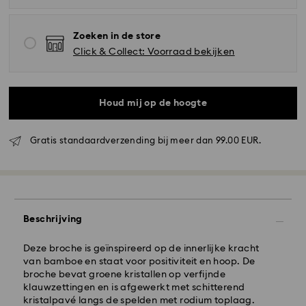
Zoeken in de store
Click & Collect: Voorraad bekijken
Houd mij op de hoogte
Standaard verzending - GLS
Gratis standaardverzending bij meer dan 99.00 EUR.
Bestellingen geplaatst van maandag tot vrijdag voor
10:00 uur CET zullen de dezelfde werkdag worden
verwerkt en verzonden.
Standaard verzending tijd: 2 werkdag na verwerking
Beschrijving
en verzending
Standaard verzending : EUR 6.95
Deze broche is geïnspireerd op de innerlijke kracht
Gratis standaard verzending bij meer dan EUR 99
van bamboe en staat voor positiviteit en hoop. De
broche bevat groene kristallen op verfijnde
klauwzettingen en is afgewerkt met schitterend
Expresslevering - FedEx
kristalpavé langs de spelden met rodium toplaag.
Swarovski kristal is een delicaat materiaal dat met