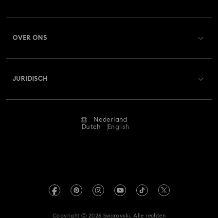
Orderstatus
Registreren
Saldo van cadeaubon
OVER ONS
Swarovski Club
Verzenden
Over Swarovski
Swarovski Crystal Society (SCS)
Retourneren en ruilen
JURIDISCH
Vacatures & Carrière
Reparatiestatus
Gebruiksvoorwaarden
Alumni Community
Nederland
Neem contact met ons op
Algemene voorwaarden
Dutch
English
Voor professionals
Maatwijzer
Privacybeleid
Sitemap
Winkelzoeker
Afdruk
Swarovski Created Diamonds
Afspraak maken
Informatie over REACH
Kristallwelten
Copyright ⓒ 2026 Swarovski. Alle rechten