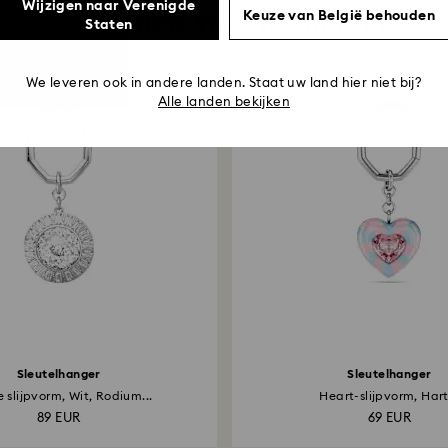
Wijzigen naar Verenigde
Misschien vind je dit leuk
Keuze van België behouden
Staten
We leveren ook in andere landen. Staat uw land hier niet bij?
Alle landen bekijken
Sleutelhanger
Sleutelhanger
 slijpvorm, Wit, Rodium...
Heart-slijpvorm, Hart.
89 EUR
69 EUR