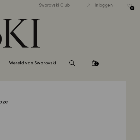
andaardverzending vanaf EUR 99
Gratis standaardverzending va
Swarovski Club
Inloggen
0
Wereld van Swarovski
0
Roze