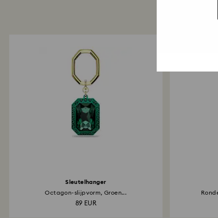
Sleutelhanger
Octagon-slijpvorm, Groen...
Ronde
89 EUR