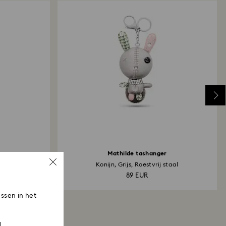
Mathilde tashanger
Konijn, Grijs, Roestvrij staal
89 EUR
ssen in het