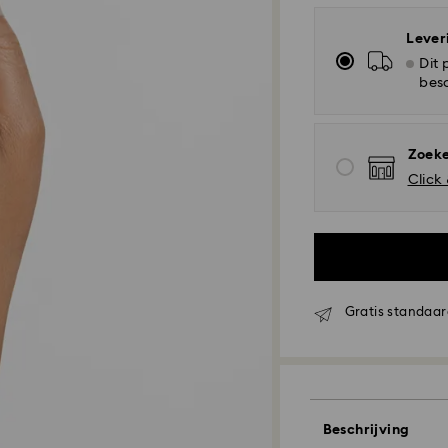
Lever
Dit 
bes
Zoeke
Click
Gratis standaar
Standaard verzen
Bestellingen gepl
zullen de dezelf
worden verwerkt 
Beschrijving
Standaard verzend