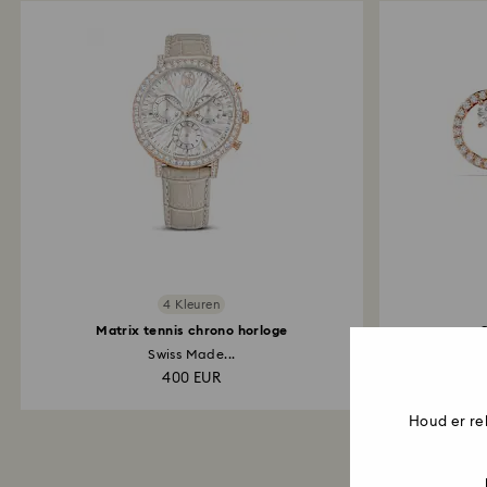
4 Kleuren
Matrix tennis chrono horloge
C
Swiss Made...
Ron
400 EUR
Houd er re