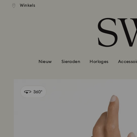
andaardverzending vanaf EUR 99
Gratis standaardverzending va
Winkels
Lijst met toegangscodes
0 - Koptekst
1 - Belangrijkste inhoud
2 - Voettekst
Nieuw
Sieraden
Horloges
Accessoi