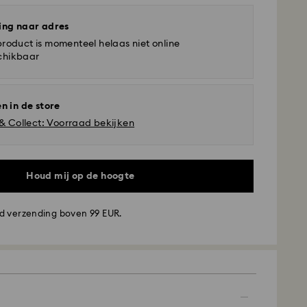
ing naar adres
product is momenteel helaas niet online
chikbaar
n in de store
 & Collect: Voorraad bekijken
Houd mij op de hoogte
d verzending boven 99 EUR.
ding - GLS
aatst van maandag tot vrijdag voor 10:00 uur CET
de werkdag
en verzonden.
ing tijd: 2 werkdag na verwerking en verzending