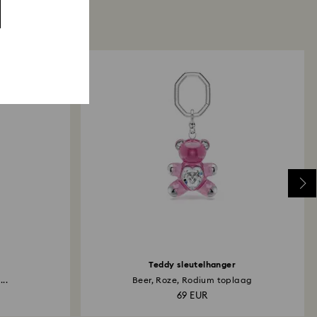
Teddy sleutelhanger
..
Beer, Roze, Rodium toplaag
69 EUR