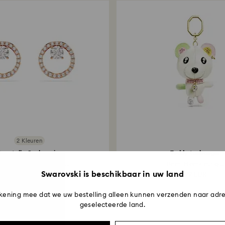
2 Kleuren
onstella Oorknopjes
Teddy tashanger
de slijpvorm, Wit, 18k...
Beer, Meerkleurig...
Swarovski is beschikbaar in uw land
99 EUR
99 EUR
kening mee dat we uw bestelling alleen kunnen verzenden naar adre
geselecteerde land.