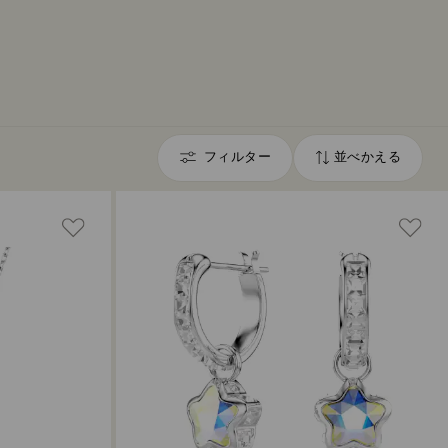
フィルター
並べかえる
フ
並
ィ
べ
か
ル
え
タ
る
ー