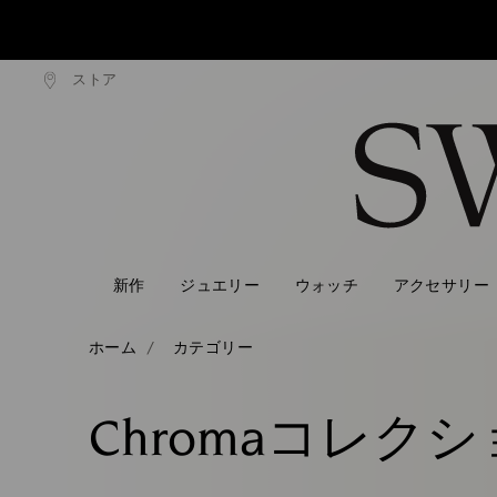
ストア
0,000円以上で通常配送無料
20,000円以上で通常配送
Accesskeys list
0 - Header
1 - Main content
2 - Footer
3 - Filter
4 - Search results
新作
ジュエリー
ウォッチ
アクセサリー
ホーム
カテゴリー
Chromaコレク