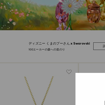
ディズニー くまのプーさん x Swarovski
100エーカーの森への道のり