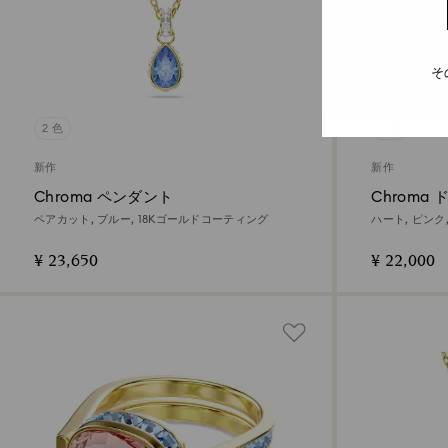
そ
2 色
2 色
新作
新作
Chroma ペンダント
Chroma
ペアカット, ブルー, 18Kゴールドコーティング
ハート, ピン
¥ 23,650
¥ 22,000