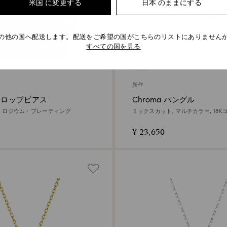
米国 に変更する
日本 のままにする
の他の国へ配送します。配送をご希望の国がこちらのリストにありません
すべての国を見る
2 色
新作
 ドロップピアス
Chroma バングル
ク, ロジウム・プレーティング
ミックスカット, マルチカラー, 18
ィング
¥ 23,650