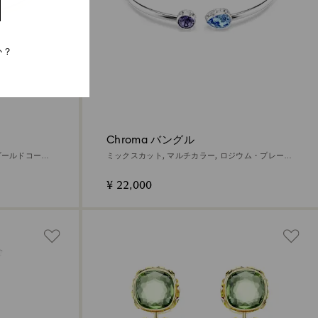
か？
Chroma バングル
Kゴールドコーテ
ミックスカット, マルチカラー, ロジウム・プレーテ
ィング
¥ 22,000