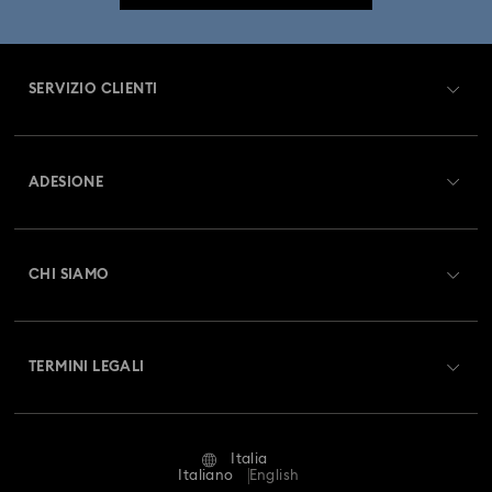
SERVIZIO CLIENTI
Panoramica Servizio clienti
ADESIONE
Stato dell'ordine
Registrati
Saldo Carta Regalo
CHI SIAMO
Swarovski Club
Spedizioni
A proposito di Swarovski
Swarovski Crystal Society (SCS)
Resi & Cambi
TERMINI LEGALI
Lavora con noi
Stato della riparazione
Condizioni D’Uso
Alumni Community
Italia
Contatto
Termini & Condizioni
Italiano
English
For Professionals