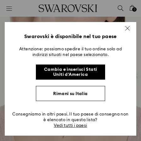
Accesskeys list
0
0 - Header
1 - Main content
2 - Footer
Swarovski è disponibile nel tuo paese
Attenzione: possiamo spedire il tuo ordine solo ad
indirizzi situati nel paese selezionato.
Cambia e inserisci Stati
Uniti d'America
Rimani su Italia
Consegniamo in altri paesi. Il tuo paese di consegna non
è elencato in questa lista?
Vedi tutti i paesi