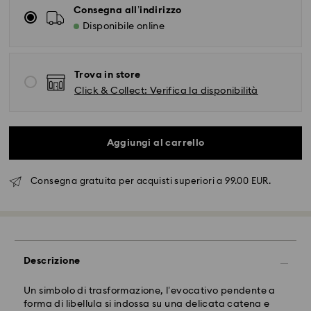
Consegna all’indirizzo
Disponibile online
Trova in store
Click & Collect: Verifica la disponibilità
Aggiungi al carrello
Consegna gratuita per acquisti superiori a 99.00 EUR.
Spedizione standard - FedEx
Gli ordini inoltrati dal lunedì al venerdì entro le ore
14:30 CET verranno elaborati e spediti lo stesso giorno
Descrizione
lavorativo.
Tempi di spedizione standard: 2-4 giorni lavorativi
Un simbolo di trasformazione, l’evocativo pendente a
dopo l'elaborazione e spedizione.
forma di libellula si indossa su una delicata catena e
Costo di spedizione: EUR 6.50